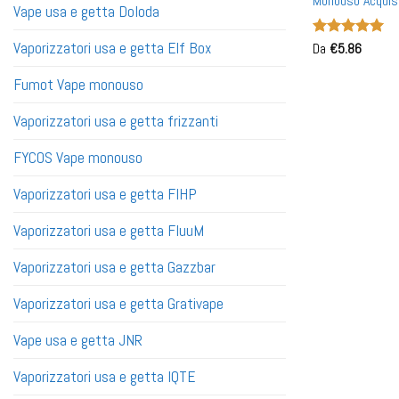
Monouso Acquist
Vape usa e getta Doloda
a Doppia Maglia
Vaporizzatori usa e getta Elf Box
Valutato
Da
€
5.86
5
su 5
Fumot Vape monouso
Vaporizzatori usa e getta frizzanti
FYCOS Vape monouso
Vaporizzatori usa e getta FIHP
Vaporizzatori usa e getta FluuM
Vaporizzatori usa e getta Gazzbar
Vaporizzatori usa e getta Grativape
Vape usa e getta JNR
Vaporizzatori usa e getta IQTE