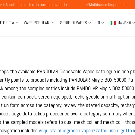
amo ordini da privati e aziende.
✅Multibanco Disponibile
P
 E GETTA
VAPE POPOLARI
SERIE DI VAPES
DI
ITALIANO
eeps the available PANDOLAR Disposable Vapes catalogue in one pla
rrently points to products including PANDOLAR Magic BOX 50000 Pu
ck among the sampled entries include PANDOLAR Magic BOX 50000
 contain compact, screen-equipped, rechargeable or multi-option p
t uniform across the category; review the stated capacity, recharg
oduct-page data takes precedence over a category summary whenever
 the sampled models refers to dual-mesh coil and mesh-coil; those 
navigation includes
Acquista all'ingrosso vaporizzatori usa e getta i