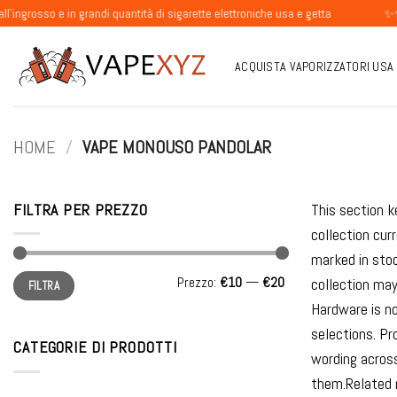
Salta
o e in grandi quantità di sigarette elettroniche usa e getta
✨✨✨Accetti
ai
contenuti
ACQUISTA VAPORIZZATORI USA
HOME
/
VAPE MONOUSO PANDOLAR
FILTRA PER PREZZO
This section k
collection cu
marked in sto
Prezzo
Prezzo
Prezzo:
€10
—
€20
collection may
FILTRA
Min
Max
Hardware is no
selections. Pr
CATEGORIE DI PRODOTTI
wording across
them.Related 