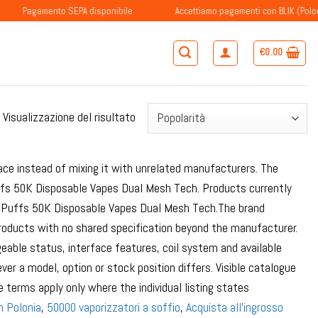
agamento SEPA disponibile
Accettiamo pagamenti con BLIK (Polonia)
€
0.00
Visualizzazione del risultato
ce instead of mixing it with unrelated manufacturers. The
ffs 50K Disposable Vapes Dual Mesh Tech. Products currently
 Puffs 50K Disposable Vapes Dual Mesh Tech.The brand
roducts with no shared specification beyond the manufacturer.
eable status, interface features, coil system and available
 a model, option or stock position differs. Visible catalogue
terms apply only where the individual listing states
n Polonia
,
50000 vaporizzatori a soffio
,
Acquista all'ingrosso