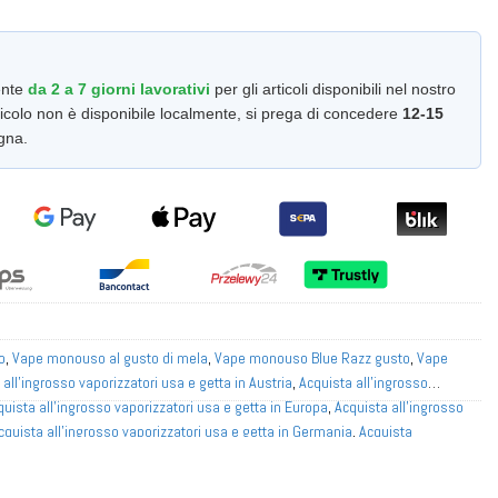
ente
da 2 a 7 giorni lavorativi
per gli articoli disponibili nel nostro
colo non è disponibile localmente, si prega di concedere
12-15
gna.
o
,
Vape monouso al gusto di mela
,
Vape monouso Blue Razz gusto
,
Vape
 all'ingrosso vaporizzatori usa e getta in Austria
,
Acquista all'ingrosso
quista all'ingrosso vaporizzatori usa e getta in Europa
,
Acquista all'ingrosso
cquista all'ingrosso vaporizzatori usa e getta in Germania
,
Acquista
n Italia
,
Acquista all'ingrosso vaporizzatori usa e getta nei Paesi Bassi
,
a e getta in Norvegia
,
Acquista all'ingrosso vaporizzatori usa e getta in