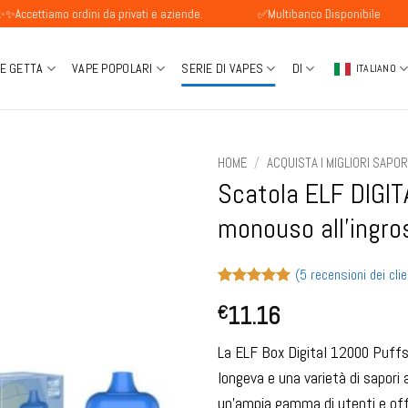
o ordini da privati e aziende.
✅Multibanco Disponibile
Pag
 E GETTA
VAPE POPOLARI
SERIE DI VAPES
DI
ITALIANO
HOME
/
ACQUISTA I MIGLIORI SAPO
Scatola ELF DIGIT
monouso all'ingro
(
5
recensioni dei clie
Valutato
5
5
11.16
€
su 5 su
base di
recensioni
La ELF Box Digital 12000 Puffs r
longeva e una varietà di sapori
un'ampia gamma di utenti e off