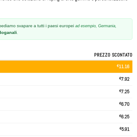
ediamo svapare a tutti i paesi europei
ad esempio, Germania,
doganali
.
PREZZO SCONTATO
€
11.16
€
7.92
€
7.25
€
6.70
€
6.25
€
5.91