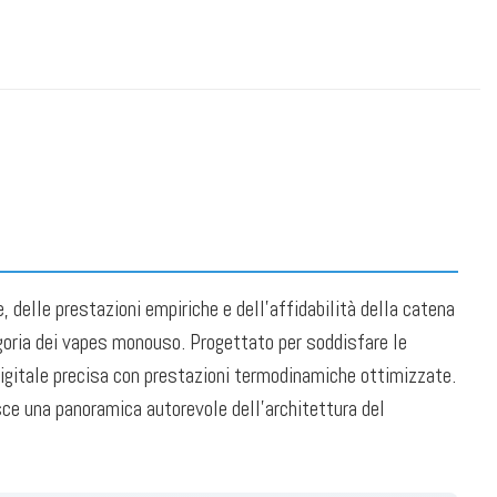
atori usa e getta in Portogallo
,
Acquista all'ingrosso vaporizzatori usa e getta
izzatori usa e getta in Svezia
,
Acquista all'ingrosso vaporizzatori usa e getta
i di Vape Monouso
,
Vape monouso al gusto di ciliegia
,
Vape monouso al gusto
vaporizzatori usa e getta
,
Vaporizzatori usa e getta Elf Box
,
Vape monouso Ice
e a bassa potenza
,
Vape monouso al gusto di frutti di bosco misti
,
Vape
icaricabili
,
Vape monouso al gusto di fragola
,
Negozio di vaporizzatori di Puffs
,
 delle prestazioni empiriche e dell'affidabilità della catena
goria dei vapes monouso. Progettato per soddisfare le
 digitale precisa con prestazioni termodinamiche ottimizzate.
sce una panoramica autorevole dell'architettura del