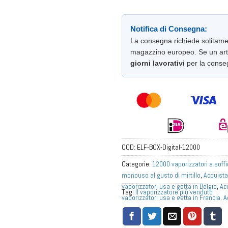
Notifica di Consegna:
La consegna richiede solitam
magazzino europeo. Se un arti
giorni lavorativi
per la conse
COD:
ELF-BOX-Digital-12000
Categorie:
12000 vaporizzatori a soffi
monouso al gusto di mirtillo
,
Acquista
vaporizzatori usa e getta in Belgio
,
Ac
Tag:
Il vaporizzatore più venduto
vaporizzatori usa e getta in Francia
,
A
all'ingrosso vaporizzatori usa e getta i
Acquista all'ingrosso vaporizzatori us