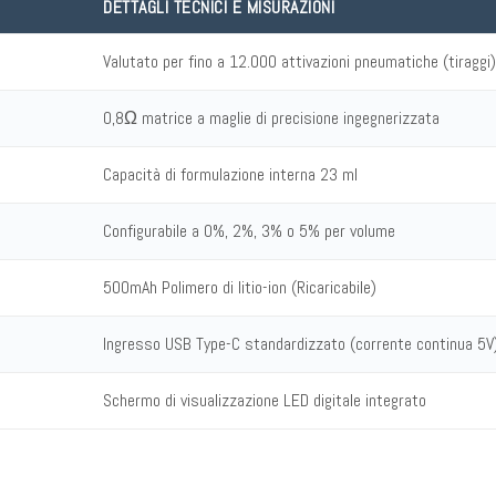
DETTAGLI TECNICI E MISURAZIONI
Valutato per fino a 12.000 attivazioni pneumatiche (tiraggi)
0,8Ω matrice a maglie di precisione ingegnerizzata
Capacità di formulazione interna 23 ml
Configurabile a 0%, 2%, 3% o 5% per volume
500mAh Polimero di litio-ion (Ricaricabile)
Ingresso USB Type-C standardizzato (corrente continua 5V
Schermo di visualizzazione LED digitale integrato