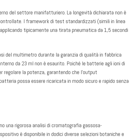
erno del settore manifatturiero. La longevità dichiarata non è
ntrollate. I framework di test standardizzati (simili in linea
o, applicando tipicamente una tirata pneumatica da 1,5 secondi
gnosi del multimetro durante la garanzia di qualità in fabbrica
terno da 23 ml non è esaurito. Poiché le batterie agli ioni di
per regolare la potenza, garantendo che l'output
 batteria possa essere ricaricata in modo sicuro e rapido senza
ono una rigorosa analisi di cromatografia gassosa-
spositivo è disponibile in dodici diverse selezioni botaniche e