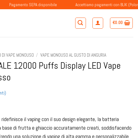
amento SEPA disponibile
Accettiamo pagamenti con BLIK (Polonia)
€
0.00
RI DI VAPE MONOUSO
/
VAPE MONOUSO AL GUSTO DI ANGURIA
ALE 12000 Puffs Display LED Vape
sso
nti)
idefinisce il vaping con il suo design elegante, la batteria
 a base di frutta e ghiaccio accuratamente creati, soddisfacendo
rendo una soluzione di vaping di alta gamma e personalizzabile