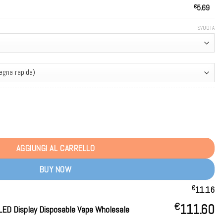
€
5.69
SVUOTA
Display Disposable Vape Wholesale quantità
AGGIUNGI AL CARRELLO
BUY NOW
€
11.16
€
111.60
LED Display Disposable Vape Wholesale