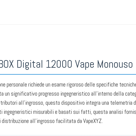
Polonia
,
Acquista all'ingrosso vaporizz
in Spagna
,
Acquista all'ingrosso vapor
in Svizzera
,
Acquista i Migliori Sapor
di cola
,
Vaporizzatori digitali
,
Serie di 
Taste
,
Vape monouso Kiwi Taste
,
Vap
monouso al gusto di Passione
,
Vape r
Vape monouso al gusto di anguria
 BOX Digital 12000 Vape Monouso
ne personale richiede un esame rigoroso delle specifiche tecniche,
un significativo progresso ingegneristico all'interno della cate
tributori all'ingrosso, questo dispositivo integra una telemetria
ngegneristici misurabili e basati sui fatti, questa analisi forni
di distribuzione all'ingrosso facilitata da VapeXYZ.