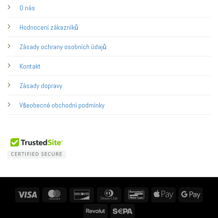
O nás
Hodnocení zákazníků
Zásady ochrany osobních údajů
Kontakt
Zásady dopravy
Všeobecné obchodní podmínky
Visa
MasterCard
Discover
Dinners
Bancontact
Apple
Googl
Club
Pay
Pay
Revolut
Sepa