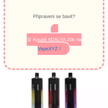
Připraveni se bavit?
🛒 Koupit ADALYA 20k na
VapeXYZ！