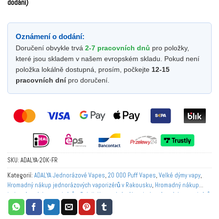
dodání)
Oznámení o dodání:
Doručení obvykle trvá
2-7 pracovních dnů
pro položky,
které jsou skladem v našem evropském skladu. Pokud není
položka lokálně dostupná, prosím, počkejte
12-15
pracovních dní
pro doručení.
SKU:
ADALYA-20K-FR
Kategorií:
ADALYA Jednorázové Vapes
,
20 000 Puff Vapes
,
Velké dýmy vapy
,
Hromadný nákup jednorázových vaporizérů v Rakousku
,
Hromadný nákup
jednorázových vaporizérů v Belgii
,
Hromadný nákup jednorázových vaporizérů
v Evropě
,
Hromadný nákup jednorázových vaporizérů ve Francii
,
Hromadný
nákup jednorázových vaporizérů v Německu
,
Hromadný nákup jednorázových