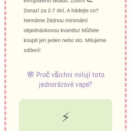
evropského skladu. Zoom! 🏎️
Dorazí za 2-7 dní. A hádejte co?
Nemáme žádnou minimální
objednávkovou kvantitu! Můžete
koupit jen jeden nebo sto. Milujeme
sdílení!
🌸 Proč všichni milují toto
jednorázové vape?
⚡