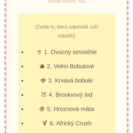
(Zvolte tu, která odpovídá vaší
náladě!)
🥤 1. Ovocný smoothie
🫐 2. Velmi Bobulové
🍓 3. Krvavá bobule
🍑 4. Broskvový led
🍇 5. Hroznová máta
🍹 6. Africký Crush