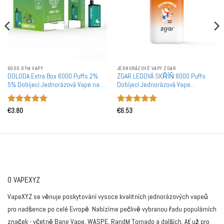
6000 DÝM VAPY
JEDNORÁZOVÉ VAPY ZGAR
DOLODA Extra Box 6000 Puffs 2%
ZGAR LEDOVÁ SKŘÍŇ 8000 Puffs
5% Dobíjecí Jednorázová Vape na
Dobíjecí Jednorázová Vape
Velkoobchodní Prodej
Velkoobchod
Hodnocení
Hodnocení
€
3.80
€
6.53
5
z 5
5
z 5
O VAPEXYZ
VapeXYZ se věnuje poskytování vysoce kvalitních jednorázových vapeů
pro nadšence po celé Evropě. Nabízíme pečlivě vybranou řadu populárních
značek - včetně Bang Vape, WASPE, RandM Tornado a dalších. Ať už pro