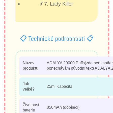
💃 7. Lady Killer
📋 Technické podrobnosti 📋
Název
ADALYA 20000 Puffs(zde není potřeb
produktu
ponechávám původní text) ADALYA 2
Jak
25ml Kapacita
velké?
Životnost
850mAh (dobíjecí)
baterie