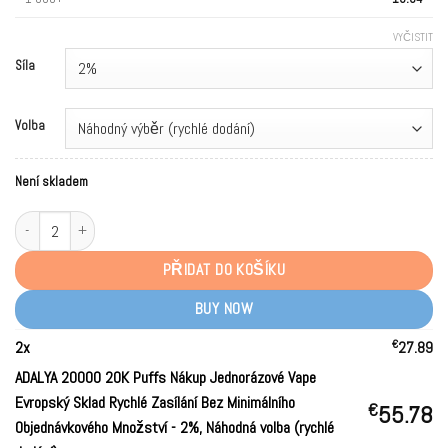
VYČISTIT
Síla
Volba
Není skladem
ADALYA 20000 20K Puffs Purchase Disposable Vape European Warehouse Fa
PŘIDAT DO KOŠÍKU
BUY NOW
€
2
x
27.89
ADALYA 20000 20K Puffs Nákup Jednorázové Vape
Evropský Sklad Rychlé Zasílání Bez Minimálního
€
55.78
Objednávkového Množství
-
2%, Náhodná volba (rychlé