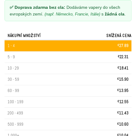
✅ Doprava zdarma bez cla:
Dodáváme vapery do všech
evropských zemí.
s
žádná cla
.
(např. Německo, Francie, Itálie)
NÁKUPNÍ MNOŽSTVÍ
SNÍŽENÁ CENA
1 - 4
€
27.89
5 - 9
€
22.31
10 - 29
€
18.41
30 - 59
€
15.90
60 - 99
€
13.95
100 - 199
€
12.55
200 - 499
€
11.43
500 - 999
€
10.60
1 000+
€
10.04