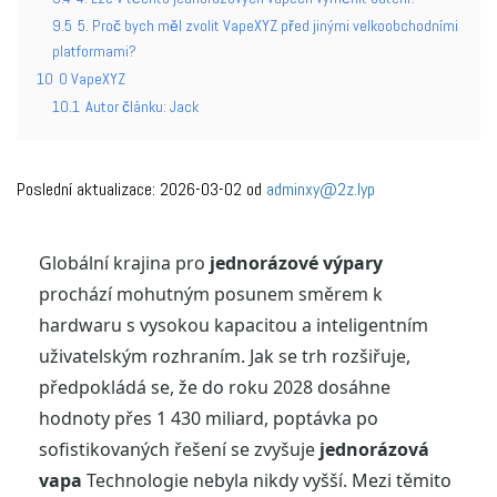
9.5
5. Proč bych měl zvolit VapeXYZ před jinými velkoobchodními
platformami?
10
O VapeXYZ
10.1
Autor článku: Jack
Poslední aktualizace: 2026-03-02 od
adminxy@2z.lyp
Globální krajina pro
jednorázové výpary
prochází mohutným posunem směrem k
hardwaru s vysokou kapacitou a inteligentním
uživatelským rozhraním. Jak se trh rozšiřuje,
předpokládá se, že do roku 2028 dosáhne
hodnoty přes 1 430 miliard, poptávka po
sofistikovaných řešení se zvyšuje
jednorázová
vapa
Technologie nebyla nikdy vyšší. Mezi těmito