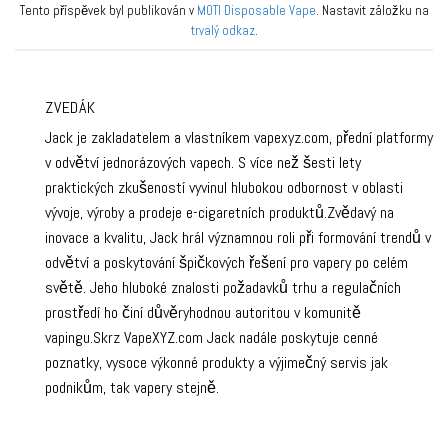
Tento příspěvek byl publikován v
MOTI Disposable Vape
. Nastavit záložku na
trvalý odkaz
.
ZVEDÁK
Jack je zakladatelem a vlastníkem vapexyz.com, přední platformy
v odvětví jednorázových vapech. S více než šesti lety
praktických zkušeností vyvinul hlubokou odbornost v oblasti
vývoje, výroby a prodeje e-cigaretních produktů.Zvědavý na
inovace a kvalitu, Jack hrál významnou roli při formování trendů v
odvětví a poskytování špičkových řešení pro vapery po celém
světě. Jeho hluboké znalosti požadavků trhu a regulačních
prostředí ho činí důvěryhodnou autoritou v komunitě
vapingu.Skrz VapeXYZ.com Jack nadále poskytuje cenné
poznatky, vysoce výkonné produkty a výjimečný servis jak
podnikům, tak vapery stejně.