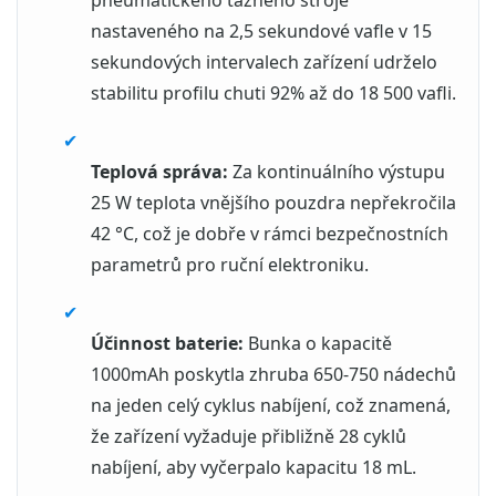
pneumatického tažného stroje
nastaveného na 2,5 sekundové vafle v 15
sekundových intervalech zařízení udrželo
stabilitu profilu chuti 92% až do 18 500 vafli.
✔
Teplová správa:
Za kontinuálního výstupu
25 W teplota vnějšího pouzdra nepřekročila
42 °C, což je dobře v rámci bezpečnostních
parametrů pro ruční elektroniku.
✔
Účinnost baterie:
Bunka o kapacitě
1000mAh poskytla zhruba 650-750 nádechů
na jeden celý cyklus nabíjení, což znamená,
že zařízení vyžaduje přibližně 28 cyklů
nabíjení, aby vyčerpalo kapacitu 18 mL.