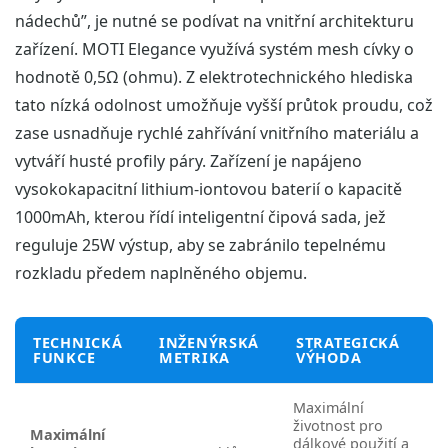
nádechů”, je nutné se podívat na vnitřní architekturu
zařízení. MOTI Elegance využívá systém mesh cívky o
hodnotě 0,5Ω (ohmu). Z elektrotechnického hlediska
tato nízká odolnost umožňuje vyšší průtok proudu, což
zase usnadňuje rychlé zahřívání vnitřního materiálu a
vytváří husté profily páry. Zařízení je napájeno
vysokokapacitní lithium-iontovou baterií o kapacitě
1000mAh, kterou řídí inteligentní čipová sada, jež
reguluje 25W výstup, aby se zabránilo tepelnému
rozkladu předem naplněného objemu.
TECHNICKÁ
INŽENÝRSKÁ
STRATEGICKÁ
FUNKCE
METRIKA
VÝHODA
Maximální
životnost pro
Maximální
dálkové použití a