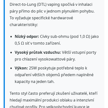
Direct-to-Lung (DTL) vaping spočívá v inhalaci
páry přímo do plic v jednom plynulém pohybu.
To vyžaduje specifické hardwarové
charakteristiky:
Nízký odpor:
Cívky sub-ohmu (pod 1,0 Ω) jako
0,5 Ω síť v tomto zařízení.
Vysoký průtok vzduchu:
Větší vstupní porty
pro chlazení vysokowattové páry.
Výkon:
25W poskytuje potřebné teplo k
odpaření větších objemů předem naplněné
kapacity na jeden tah.
Tento styl často preferují zkušení uživatelé, kteří
hledají maximální produkci oblaku a intenzivní
chuťové profily. Pro velkoobchodní kupce je