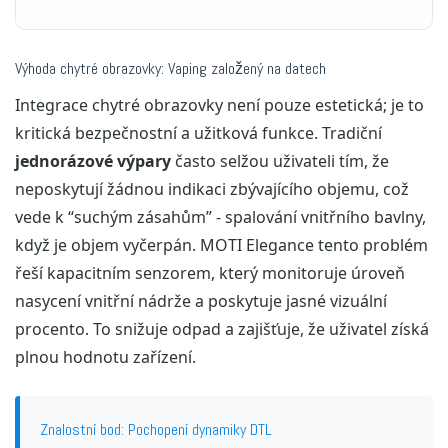
Výhoda chytré obrazovky: Vaping založený na datech
Integrace chytré obrazovky není pouze estetická; je to
kritická bezpečnostní a užitková funkce. Tradiční
jednorázové výpary
často selžou uživateli tím, že
neposkytují žádnou indikaci zbývajícího objemu, což
vede k “suchým zásahům” - spalování vnitřního bavlny,
když je objem vyčerpán. MOTI Elegance tento problém
řeší kapacitním senzorem, který monitoruje úroveň
nasycení vnitřní nádrže a poskytuje jasné vizuální
procento. To snižuje odpad a zajišťuje, že uživatel získá
plnou hodnotu zařízení.
Znalostní bod: Pochopení dynamiky DTL