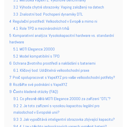
3.2
Výhoda chytré obrazovky: Vaping založený na datech
3.3
Znalostní bod: Pochopení dynamiky DTL
4
Regulační prostředí: Velkoobchod v Evropě a mimo ni
4.1
Role TPD a mezinárodních trhů
5
Komparativní analýza: Vysokokapacitní hardware vs. standardní
hardware
5.1
MOTI Elegance 20000
5.2
Model kompatibilní s TPD
6
Ochrana životního prostředí a nakládání s bateriemi
6.1
Klíčový bod: Udržitelná velkoobchodní praxe
7
Proč spolupracovat s VapeXYZ pro vaše velkoobchodní potřeby?
8
Rozšiřte své podnikání s VapeXYZ
9
Často kladené otázky (FAQ)
9.1
Co přesně dělá MOTI Elegance 20000 za zařízení “DTL”?
9.2
2. Je toto zařízení s vysokou kapacitou legální pro
maloobchod v Evropské unii?
9.3
3. Jak vypočítává inteligentní obrazovka zbývající kapacitu?
9.4
4. Lze v těchto jednorázových vapech vyměnit baterii?