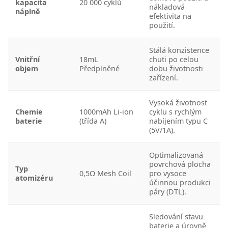
kapacita
20 000 cyklů
nákladová
náplně
efektivita na
použití.
Stálá konzistence
Vnitřní
18mL
chuti po celou
objem
Předplněné
dobu životnosti
zařízení.
Vysoká životnost
Chemie
1000mAh Li-ion
cyklu s rychlým
baterie
(třída A)
nabíjením typu C
(5V/1A).
Optimalizovaná
povrchová plocha
Typ
0,5Ω Mesh Coil
pro vysoce
atomizéru
účinnou produkci
páry (DTL).
Sledování stavu
baterie a úrovně