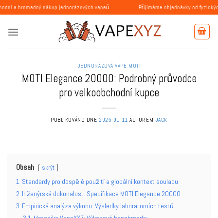
Přeskočit
dný nákup jednorázových vapeů
Přijímáme objednávky od fyzických a právnic
na
obsah
JEDNORÁZOVÁ VAPE MOTI
MOTI Elegance 20000: Podrobný průvodce
pro velkoobchodní kupce
PUBLIKOVÁNO DNE
2025-01-11
AUTOREM
JACK
Obsah
skrýt
1
Standardy pro dospělé použití a globální kontext souladu
2
Inženýrská dokonalost: Specifikace MOTI Elegance 20000
3
Empirická analýza výkonu: Výsledky laboratorních testů
3.1
Metodika VapeXYZ: Výkonové benchmarky