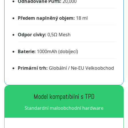
Odhadované Puffs:
20,000
Předem naplněný objem:
18 ml
Odpor cívky:
0,5Ω Mesh
Baterie:
1000mAh (dobíjecí)
Primární trh:
Globální / Ne-EU Velkoobchod
Model kompatibilní s TPD
Standardní maloobchodní hardware