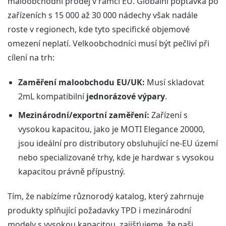
maloobchodní prodej v rámci EU. Globální poptávka po
zařízeních s 15 000 až 30 000 nádechy však nadále
roste v regionech, kde tyto specifické objemové
omezení neplatí. Velkoobchodníci musí být pečliví při
cílení na trh:
Zaměření maloobchodu EU/UK:
Musí skladovat
2mL kompatibilní
jednorázové výpary
.
Mezinárodní/exportní zaměření:
Zařízení s
vysokou kapacitou, jako je MOTI Elegance 20000,
jsou ideální pro distributory obsluhující ne-EU území
nebo specializované trhy, kde je hardwar s vysokou
kapacitou právně přípustný.
Tím, že nabízíme různorodý katalog, který zahrnuje
produkty splňující požadavky TPD i mezinárodní
modely s vysokou kapacitou, zajišťujeme, že naši