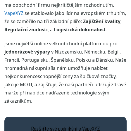
maloobchodní firmu nejkritičtějším rozhodnutím.
VapeXYZ
se etablovalo jako lídr na evropském trhu tím,
že se zaměřilo na tři základní pilíře:
Zajištění kvality
,
Regulační znalosti
, a
Logistická dokonalost
.
Jsme největší online velkoobchodní platformou pro
jednorázové výpary
v Nizozemsku, Německu, Belgii,
Francii, Portugalsku, Španělsku, Polsku a Dánsku. Naše
hromadná nákupní síla nám umožňuje nabízet
nejkonkurenceschopnější ceny za špičkové značky,
jako je MOTI, a zajišťuje, že naši partneři udržují zdravé
marže při nabídce nadřazené technologie svým
zákazníkům.
Rozšiřte své podnikání s VapeXYZ