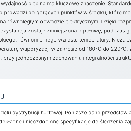
wydajność cieplna ma kluczowe znaczenie. Standard
o prowadzi do gorących punktów w środku, które mo
na równoległym obwodzie elektrycznym. Dzięki rozpr
rezystancja zostaje zmniejszona o połowę, podczas 
kiego, równomiernego wzrostu temperatury. Niezależ
mperaturę waporyzacji w zakresie od 180°C do 220°C,
, przy jednoczesnym zachowaniu integralności struktu
tu
delu dystrybucji hurtowej. Poniższe dane przedstawia
okładne i nieozdobione specyfikacje do śledzenia za