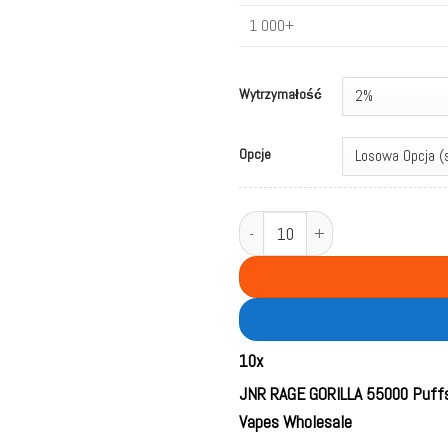
1 000+
Wytrzymałość
Opcje
ilość JNR RAGE GORILLA 55000 Puf
10
x
JNR RAGE GORILLA 55000 Puffs
Vapes Wholesale