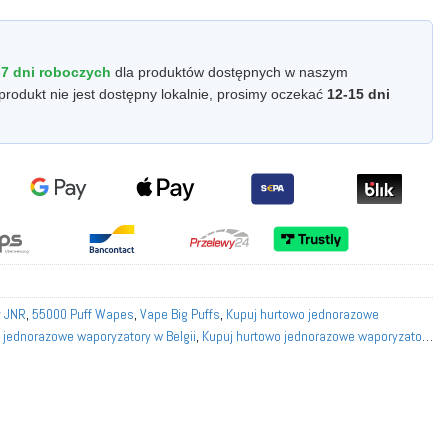
-7 dni roboczych
dla produktów dostępnych w naszym
produkt nie jest dostępny lokalnie, prosimy oczekać
12-15 dni
y JNR
,
55000 Puff Wapes
,
Vape Big Puffs
,
Kupuj hurtowo jednorazowe
 jednorazowe waporyzatory w Belgii
,
Kupuj hurtowo jednorazowe waporyzatory
 waporyzatory we Francji
,
Kupuj hurtowo jednorazowe waporyzatory w
we waporyzatory we Włoszech
,
Kupuj hurtowo jednorazowe waporyzatory w
waporyzatory w Norwegii
,
Kupuj hurtowo jednorazowe waporyzatory w Polsce
,
ory w Portugalii
,
Kupuj hurtowo jednorazowe waporyzatory w Hiszpanii
,
Kupuj
 Szwecji
,
Kupuj hurtowo jednorazowe waporyzatory w Szwajcarii
,
Kup