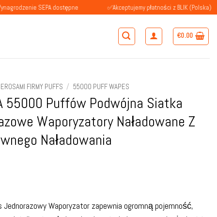
nie SEPA dostępne
✅Akceptujemy płatności z BLIK (Polska)
€
0.00
IEROSAMI FIRMY PUFFS
/
55000 PUFF WAPES
 55000 Puffów Podwójna Siatka
azowe Waporyzatory Naładowane Z
ownego Naładowania
s Jednorazowy Waporyzator zapewnia ogromną pojemność,