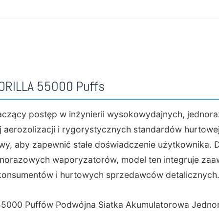
najlepsze smaki jednorazowych wapo
z podwójną siatką
,
Wapesy o niższej
Puffs
GORILLA 55000 Puffs
czący postęp w inżynierii wysokowydajnych, jednor
 aerozolizacji i rygorystycznych standardów hurtowej
wy, aby zapewnić stałe doświadczenie użytkownika.
dnorazowych waporyzatorów, model ten integruje za
konsumentów i hurtowych sprzedawców detalicznych