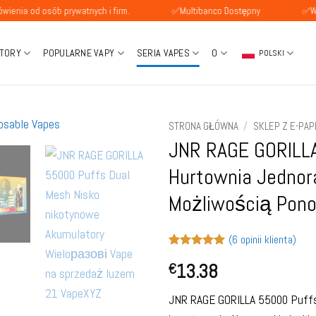
sób prywatnych i firm.
✅Multibanco Dostępny
✅Wynagrodze
TORY
POPULARNE VAPY
SERIA VAPES
O
POLSKI
STRONA GŁÓWNA
/
SKLEP Z E-PAP
JNR RAGE GORILLA
Hurtownia Jednor
Możliwością Pon
(
6
opinii klienta)
Oceniony
6
5
13.38
€
na 5 na
podstawie
ocen
JNR RAGE GORILLA 55000 Puff
klientów