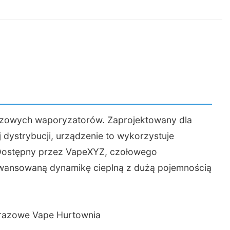
ryzatorów
,
Cyfrowe pudełko Vape
,
Seria jednorazowych waporyzatorów
,
Vape
 mocy
,
Waporyzatory z możliwością ładowania
,
Sklep z e-papierosami firmy
azowych waporyzatorów. Zaprojektowany dla
 dystrybucji, urządzenie to wykorzystuje
 Dostępny przez VapeXYZ, czołowego
awansowaną dynamikę cieplną z dużą pojemnością
.