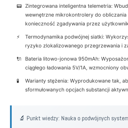
📟
Zintegrowana inteligentna telemetria: Wb
wewnętrzne mikrokontrolery do obliczania i
konieczność zgadywania przez użytkownik
⚡
Termodynamika podwójnej siatki: Wykorzys
ryzyko zlokalizowanego przegrzewania i za
🔌
Bateria litowo-jonowa 950mAh: Wyposażona 
ciągłego ładowania 5V/1A, wzmocniony o
🧪
Warianty stężenia: Wyprodukowane tak, ab
sformułowanych opcjach substancji aktywn
🔬 Punkt wiedzy: Nauka o podwójnych syste