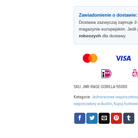
Zawiadomienie o dostawie:
Dostawa zazwyczaj zajmuje
2
magazynie europejskim. Jeśli 
roboczych
dla dostawy.
SKU:
JNR-RAGE-GORILLA-55000
Kategorie:
Jednorazowe waporyzator
waporyzatory w Austrii
,
Kupuj hurtowo
w Europie
,
Kupuj hurtowo jednorazowe
Niemczech
,
Kupuj hurtowo jednorazo
Holandii
,
Kupuj hurtowo jednorazowe 
Kupuj hurtowo jednorazowe waporyzat
hurtowo jednorazowe waporyzatory w