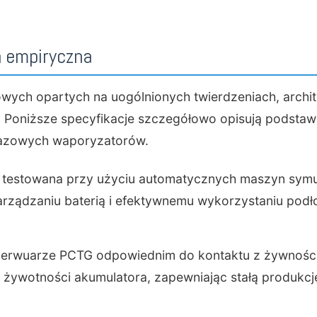
a empiryczna
wych opartych na uogólnionych twierdzeniach, archi
Poniższe specyfikacje szczegółowo opisują podstaw
razowych waporyzatorów.
e testowana przy użyciu automatycznych maszyn sym
arządzaniu baterią i efektywnemu wykorzystaniu podł
erwuarze PCTG odpowiednim do kontaktu z żywnością
 żywotności akumulatora, zapewniając stałą produkc