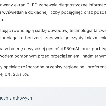
udowany ekran OLED zapewnia diagnostyczne informac
 wyświetlania dokładnej liczby pociągnięć oraz pozos
a.
tując równoległą siatkę obwodów, technologia ta zw
pobiega karbonizacji, zapewniając czysty i niezmieni
w baterię o wysokiej gęstości 950mAh oraz port typu
bwodem ochronnym przed przeciążeniem i nadmierny
y spełniać różnorodne przepisy regionalne i prefere
ej 0%, 2% i 5%.
mach siatkowych