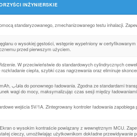
ORZYŚCI INŻYNIERSKIE
omocą standaryzowanego, zmechanizowanego testu inhalacji. Zapew
iwęglanu o wysokiej gęstości, wstępnie wypełniony w certyfikowan
rycznemu przed pierwszym użyciem.
dzenie. W przeciwieństwie do standardowych cylindrycznych cewek
rozkładanie ciepła, szybki czas nagrzewania oraz eliminuje skoncen
ość 850 mAh została
unek wagi do mocy, maksymalizując czas sesji między ładowaniami
ardowe wejścia 5V/1A. Zintegrowany kontroler ładowania zapobiega 
za. Ekran o wysokim kontraście powiązany z wewnętrznym MCU. Zap
ostałej cieczy, umożliwiając użytkownikom dokładne przewidywanie 