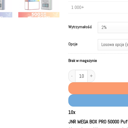
1 000+
Wytrzymałość
Opcje
Brak w magazynie
ilość JNR MEGA BOX PRO 50000 Puf
10
x
JNR MEGA BOX PRO 50000 Puff