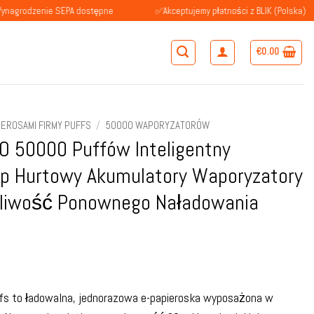
nie SEPA dostępne
✅Akceptujemy płatności z BLIK (Polska)
€
0.00
IEROSAMI FIRMY PUFFS
/
50000 WAPORYZATORÓW
 50000 Puffów Inteligentny
p Hurtowy Akumulatory Waporyzatory
liwość Ponownego Naładowania
s to ładowalna, jednorazowa e-papieroska wyposażona w