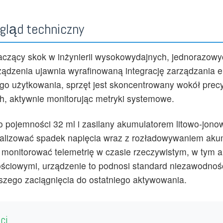
gląd techniczny
zący skok w inżynierii wysokowydajnych, jednorazow
dzenia ujawnia wyrafinowaną integrację zarządzania ener
 użytkowania, sprzęt jest skoncentrowany wokół precyzy
ch, aktywnie monitorując metryki systemowe.
o pojemności 32 ml i zasilany akumulatorem litowo-jon
imalizować spadek napięcia wraz z rozładowywaniem ak
monitorować telemetrię w czasie rzeczywistym, w tym a
ościowymi, urządzenie to podnosi standard niezawodnoś
szego zaciągnięcia do ostatniego aktywowania.
ci