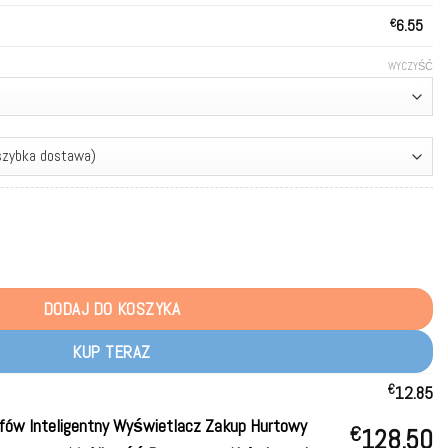
€
6.55
WYCZYŚĆ
fs Smart Display Bulk Buy Rechargeable Disposable Vapes Wholesale
DODAJ DO KOSZYKA
KUP TERAZ
€
12.85
ów Inteligentny Wyświetlacz Zakup Hurtowy
€
128.50