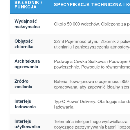
SKŁADNIK /
SPECYFIKACJA TECHNICZNA I K
FUNKCJA
Wydajność
Około 50 000 wdechów. Obliczone za p
maksymalna
Objętość
32 ml Pojemność płynu. Zbiornik z pol
zbiornika
utlenianiu i zanieczyszczeniu atmosfe
Architektura
Podwójna Cewka Siatkowa i Podwójne R
ogrzewania
powierzchnię. Powoduje to równomierne 
Źródło
Bateria litowo-jonowa o pojemności 850 mAh, قابla do ponownego ładowania. Zgodna ze standardami transportu UN38.3. Konkretna pojemn
zasilania
opracowana, aby zapewnić idealny stos
Interfejs
Typ-C Power Delivery. Obsługuje stand
ładowania
ładowania.
Interfejs
Telemetria inteligentnego wyświetlac
użytkownika
dotyczące zatrzymywania baterii i poz