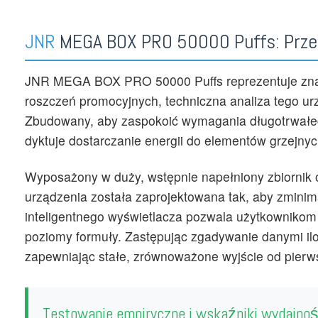
JNR
MEGA BOX PRO 50000 Puffs: Prze
JNR MEGA BOX PRO 50000 Puffs reprezentuje znac
roszczeń promocyjnych, techniczna analiza tego urzą
Zbudowany, aby zaspokoić wymagania długotrwałego
dyktuje dostarczanie energii do elementów grzejny
Wyposażony w duży, wstępnie napełniony zbiornik 
urządzenia została zaprojektowana tak, aby zmin
inteligentnego wyświetlacza pozwala użytkownikom 
poziomy formuły. Zastępując zgadywanie danymi il
zapewniając stałe, zrównoważone wyjście od pierw
Testowanie empiryczne i wskaźniki wydajnoś