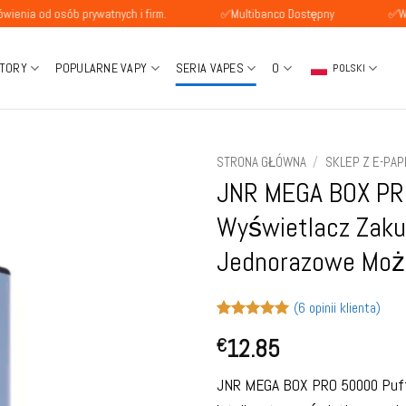
sób prywatnych i firm.
✅Multibanco Dostępny
✅Wynagrodze
TORY
POPULARNE VAPY
SERIA VAPES
O
POLSKI
STRONA GŁÓWNA
/
SKLEP Z E-PAP
JNR MEGA BOX PRO
Wyświetlacz Zaku
Jednorazowe Moż
(
6
opinii klienta)
Oceniony
6
5
12.85
€
na 5 na
podstawie
ocen
JNR MEGA BOX PRO 50000 Puff
klientów