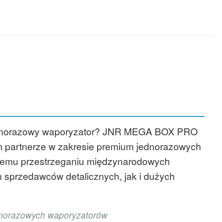
ory w Portugalii
,
Kupuj hurtowo jednorazowe waporyzatory w Hiszpanii
,
Kupuj
 Szwecji
,
Kupuj hurtowo jednorazowe waporyzatory w Szwajcarii
,
Kup
ryzatorów
,
Cyfrowe pudełko Vape
,
Seria jednorazowych waporyzatorów
,
Vape
 mocy
,
Waporyzatory z możliwością ładowania
,
Sklep z e-papierosami firmy
y jednorazowy waporyzator? JNR MEGA BOX PRO
m partnerze w zakresie premium jednorazowych
isłemu przestrzeganiu międzynarodowych
 sprzedawców detalicznych, jak i dużych
ednorazowych waporyzatorów