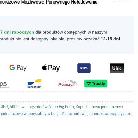
dnorazowe Możliwość Ponownego Naładowania
-7 dni roboczych
dla produktów dostępnych w naszym
produkt nie jest dostępny lokalnie, prosimy oczekać
12-15 dni
y JNR
,
50000 waporyzatorów
,
Vape Big Puffs
,
Kupuj hurtowo jednorazowe
 jednorazowe waporyzatory w Belgii
,
Kupuj hurtowo jednorazowe waporyzatory
 waporyzatory we Francji
,
Kupuj hurtowo jednorazowe waporyzatory w
we waporyzatory we Włoszech
,
Kupuj hurtowo jednorazowe waporyzatory w
waporyzatory w Norwegii
,
Kupuj hurtowo jednorazowe waporyzatory w Polsce
,