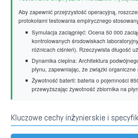
Aby zapewnić przejrzystość operacyjną, roszc
protokołami testowania empirycznego stosowany
Symulacja zaciągnięć: Ocena 50 000 zaci
kontrolowanych środowiskach laboratoryjn
różnicach ciśnień). Rzeczywista długość uż
Dynamika cieplna: Architektura podwójnego
płynu, zapewniając, że związki organiczne n
Żywotność baterii: bateria o pojemności 
przewyższając żywotność zbiornika na płyn
Kluczowe cechy inżynierskie i specyfi