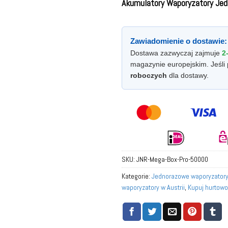
Akumulatory Waporyzatory Je
Zawiadomienie o dostawie:
Dostawa zazwyczaj zajmuje
2
magazynie europejskim. Jeśli 
roboczych
dla dostawy.
SKU:
JNR-Mega-Box-Pro-50000
Kategorie:
Jednorazowe waporyzator
waporyzatory w Austrii
,
Kupuj hurtowo
w Europie
,
Kupuj hurtowo jednorazowe
Niemczech
,
Kupuj hurtowo jednorazo
Holandii
,
Kupuj hurtowo jednorazowe 