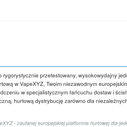
Kupuj hurtowo jednorazowe waporyzat
hurtowo jednorazowe waporyzatory w
najlepsze smaki jednorazowych wapo
z podwójną siatką
,
Wapesy o niższej
Puffs
ów o rygorystycznie przetestowany, wysokowydajn
hurtową w VapeXYZ, Twoim niezawodnym europejski
adczeniu w specjalistycznym łańcuchu dostaw i śc
zną, hurtową dystrybucję zarówno dla niezależnych
XYZ - zaufanej europejskiej platformie hurtowej dla j