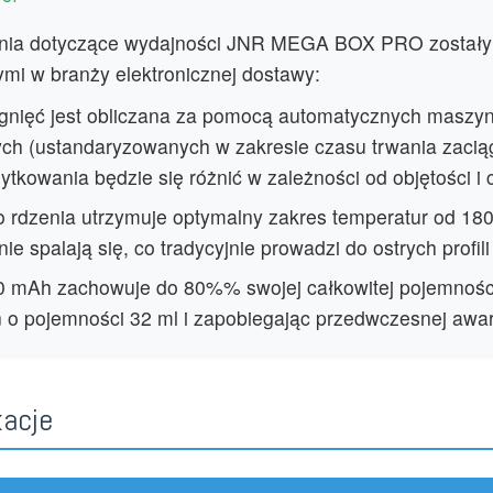
zenia dotyczące wydajności JNR MEGA BOX PRO zostały
mi w branży elektronicznej dostawy:
ągnięć jest obliczana za pomocą automatycznych maszy
ych (ustandaryzowanych w zakresie czasu trwania zaciąg
ytkowania będzie się różnić w zależności od objętości i
 rdzenia utrzymuje optymalny zakres temperatur od 180
ie spalają się, co tradycyjnie prowadzi do ostrych profi
850 mAh zachowuje do 80%% swojej całkowitej pojemnośc
 o pojemności 32 ml i zapobiegając przedwczesnej awari
kacje