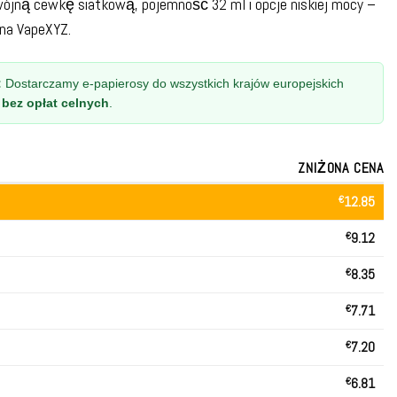
wójną cewkę siatkową, pojemność 32 ml i opcje niskiej mocy –
 na VapeXYZ.
:
Dostarczamy e-papierosy do wszystkich krajów europejskich
z
bez opłat celnych
.
ZNIŻONA CENA
€
12.85
€
9.12
€
8.35
€
7.71
€
7.20
€
6.81