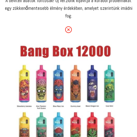
A beviteli adatok fontosak! Új verziónk kijavítja a korábbi problémákat
egy zökkenőmentesebb élmény érdekében, amelyet szerintünk imádni
fog.