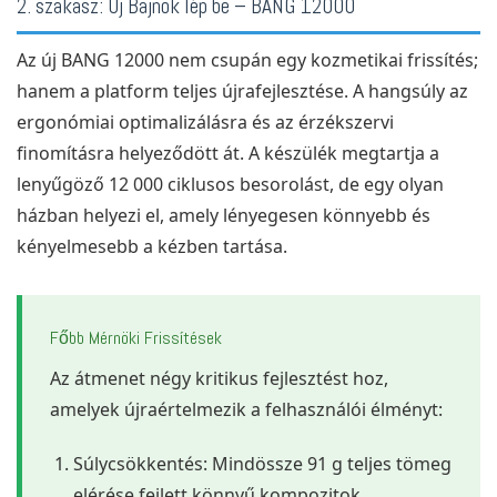
2. szakasz: Új Bajnok lép be – BANG 12000
Az új BANG 12000 nem csupán egy kozmetikai frissítés;
hanem a platform teljes újrafejlesztése. A hangsúly az
ergonómiai optimalizálásra és az érzékszervi
finomításra helyeződött át. A készülék megtartja a
lenyűgöző 12 000 ciklusos besorolást, de egy olyan
házban helyezi el, amely lényegesen könnyebb és
kényelmesebb a kézben tartása.
Főbb Mérnöki Frissítések
Az átmenet négy kritikus fejlesztést hoz,
amelyek újraértelmezik a felhasználói élményt:
Súlycsökkentés: Mindössze 91 g teljes tömeg
elérése fejlett könnyű kompozitok