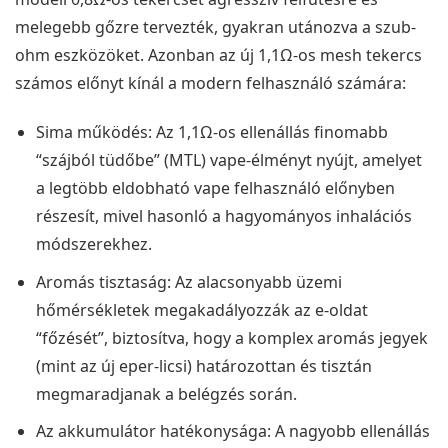
melegebb gőzre tervezték, gyakran utánozva a szub-
ohm eszközöket. Azonban az új 1,1Ω-os mesh tekercs
számos előnyt kínál a modern felhasználó számára:
Sima működés: Az 1,1Ω-os ellenállás finomabb
“szájból tüdőbe” (MTL) vape-élményt nyújt, amelyet
a legtöbb eldobható vape felhasználó előnyben
részesít, mivel hasonló a hagyományos inhalációs
módszerekhez.
Aromás tisztaság: Az alacsonyabb üzemi
hőmérsékletek megakadályozzák az e-oldat
“főzését”, biztosítva, hogy a komplex aromás jegyek
(mint az új eper-licsi) határozottan és tisztán
megmaradjanak a belégzés során.
Az akkumulátor hatékonysága: A nagyobb ellenállás