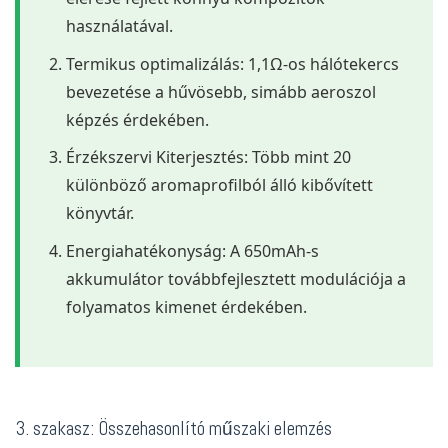
használatával.
Termikus optimalizálás: 1,1Ω-os hálótekercs
bevezetése a hűvösebb, simább aeroszol
képzés érdekében.
Érzékszervi Kiterjesztés: Több mint 20
különböző aromaprofilból álló kibővített
könyvtár.
Energiahatékonyság: A 650mAh-s
akkumulátor továbbfejlesztett modulációja a
folyamatos kimenet érdekében.
3. szakasz: Összehasonlító műszaki elemzés