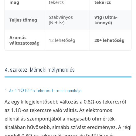
mag
tekercs
tekercs
Szabványos
91g (Ultra-
Teljes tömeg
(Nehéz)
könnyű)
Aromás
12 lehetőség
20+ lehetőség
változatosság
4. szakasz: Mérnöki mélymerülés
1. Az 1.1Ω hálós tekercs termodinamikája
Az egyik legjelentősebb változás a 0,8Ω-os tekercsről
az 1,1Ω-os tekercsre való váltás. Az elektromos
ellenállás szempontjából a magasabb ohmérték
általában hűvösebb, simább szívást eredményez. A régi
modell 0,8Ω-os tekercsét agresszív felfűtésre és