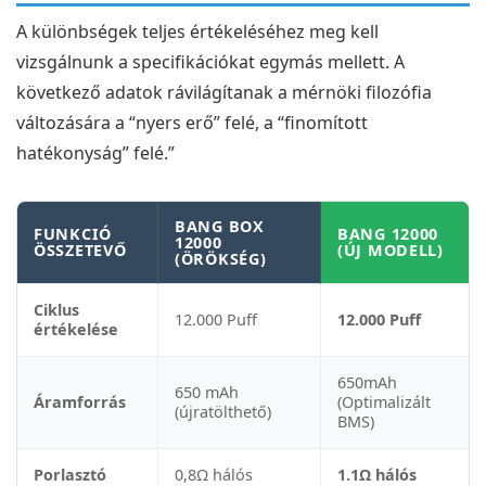
A különbségek teljes értékeléséhez meg kell
vizsgálnunk a specifikációkat egymás mellett. A
következő adatok rávilágítanak a mérnöki filozófia
változására a “nyers erő” felé, a “finomított
hatékonyság” felé.”
BANG BOX
FUNKCIÓ
BANG 12000
12000
ÖSSZETEVŐ
(ÚJ MODELL)
(ÖRÖKSÉG)
Ciklus
12.000 Puff
12.000 Puff
értékelése
650mAh
650 mAh
Áramforrás
(Optimalizált
(újratölthető)
BMS)
Porlasztó
0,8Ω hálós
1.1Ω hálós