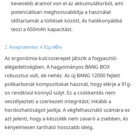
kevesebb áramot von el az akkumulátorból, ami
potenciálisan meghosszabbítja a használat
időtartamát a töltések között, és hatékonyabbá
teszi a 650mAh kapacitást.
2. Anyagtudomány: A 91g előny
Az ergonómia kulcsszerepet játszik a fogyasztói
elégedettségben. A hagyományos BANG BOX
robusztus volt, de nehéz. Az új BANG 12000 fejlett
polikarbonát kompozitokat használ, hogy elérje a 91g-
os rendkívül könnyű súlyt. Ez a csökkentés nem
veszélyezteti a szerkezeti integritást; inkább a
hordozhatóságot javítja. A végfelhasználó számára ez
azt jelenti, hogy a készülék nem zavaró a zsebben, és
kényelmesen tartható hosszabb ideig.