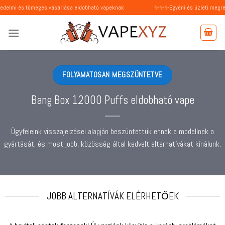
Skip
ges vásárlása eldobható vapeknak
✨✨✨Egyéni és üzleti megrendeléseket is
to
content
FOLYAMATOSAN MEGSZÜNTETVE
Bang Box 12000 Puffs eldobható vape
Ügyfeleink visszajelzései alapján beszüntettük ennek a modellnek a
gyártását, és most jobb, közösség által kedvelt alternatívákat kínálunk.
JOBB ALTERNATÍVÁK ELÉRHETŐEK