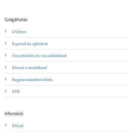
Szolgáltatás
A fiókom
Kuponok és ajánlatok
Visszatérítés és visszaküldések
Kövesd a rendelésed
Nagykereskedelmi kérés
GYIK
Információ
Rólunk