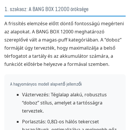
1. szakasz: A BANG BOX 12000 öröksége
A frissítés elemzése előtt döntő fontosságú megérteni
az alapokat. A BANG BOX 12000 meghatározó
szereplővé vált a magas-puff kategóriában. A “doboz”
formáját úgy tervezték, hogy maximalizálja a belső
térfogatot a tartály és az akkumulátor számára, a
funkciót előtérbe helyezve a formával szemben.
A hagyományos modell alapvető jellemzői
Váztervezés: Téglalap alakú, robusztus
“doboz” stílus, amelyet a tartósságra
terveztek.
Porlasztás: 0,8Ω-os hálós tekercset
használtunk, optimalizálva a melegebb gőz