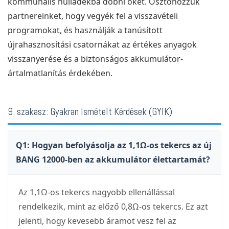
kommunális hulladékba dobni őket. Ösztönözzük
partnereinket, hogy vegyék fel a visszavételi
programokat, és használják a tanúsított
újrahasznosítási csatornákat az értékes anyagok
visszanyerése és a biztonságos akkumulátor-
ártalmatlanítás érdekében.
9. szakasz: Gyakran Ismételt Kérdések (GYIK)
Q1: Hogyan befolyásolja az 1,1Ω-os tekercs az új
BANG 12000-ben az akkumulátor élettartamát?
Az 1,1Ω-os tekercs nagyobb ellenállással
rendelkezik, mint az előző 0,8Ω-os tekercs. Ez azt
jelenti, hogy kevesebb áramot vesz fel az