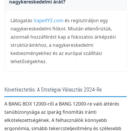
nagykereskedelmi árát?
Látogatás
VapeXYZ.com
és regisztráljon egy
nagykereskedelmi fiókot. Miután ellenőriztük,
azonnali hozzáférést kap a fokozatos árképzési
struktúráinkhoz, a nagykereskedelmi
kedvezményekhez és az európai szállítási
lehetőségekhez.
Következtetés: A Stratégiai Választás 2024-Re
A BANG BOX 12000-ről a BANG 12000-re való áttérés
tanúbizonysága az iparág finomítás iránti
elkötelezettségének. A felhasználók könnyebb
ergonómia, simább tekercsteljesítmény és szélesebb