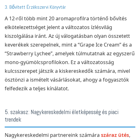
3. Bővített Érzékszervi Könyvtár
A 12-ről több mint 20 aromaprofilra történő bővítés
elkötelezettséget jelent a változatos ízlésvilág
kiszolgálása iránt. Az új válogatásban olyan összetett
keverékek szerepelnek, mint a “Grape Ice Cream” és a
“Strawberry Lychee”, amelyek túlmutatnak az egyszerű
mono-gyümölcsprofilokon. Ez a változatosság
kulcsszerepet játszik a kiskereskedők számára, mivel
ösztönzi a ismételt vásárlásokat, ahogy a fogyasztók
felfedezik a teljes kínálatot.
5. szakasz: Nagykereskedelmi életképesség és piaci
trendek
Nagykereskedelmi partnereink számára
száraz ütés
,