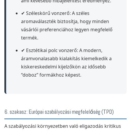
ami kevesebb hibajelentést eredményez.
✔ Széleskörű vonzerő: A széles
aromaválaszték biztosítja, hogy minden
vásárlói preferenciához legyen megfelelő
termék.
✔ Esztétikai polc vonzerő: A modern,
áramvonalasabb kialakítás kiemelkedik a
kiskereskedelmi kijelzőkön az idősebb
“doboz” formákhoz képest.
6. szakasz: Európai szabályozási megfelelőség (TPD)
A szabályozási környezetben való eligazodás kritikus