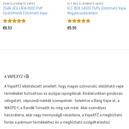
ZGAR ELDOBHATÓ VAPES
ELF BOX ELDOBHATÓ VAPES
ZGAR JÉG LÁDA 8000 Puff
ELF BOX 14000 Puffs Eldobható Vape
Újratölthető Eldobható Vape
Nagykereskedelem
Nagykereskedelem
Értékelés:
5
Értékelés:
5
€
6.53
€
5.55
/ 5
/ 5
A VAPEXYZ-ről
A VapeXYZ elkötelezett amellett, hogy magas színvonalú, eldobható vape
termékeket biztosítson az európai rajongóknak. Kínálatunkban gondosan
válogatott, népszerű márkák szerepelnek - beleértve a Bang Vape-ot, a
WASPE-t, a RandM Tornadót és még sok mást. Akár személyes
használatra, akár nagy mennyiségű vásárlásra, a VapeXYZ a megbízható
forrás a prémium termékekhez és a megbízható szolgáltatáshoz.