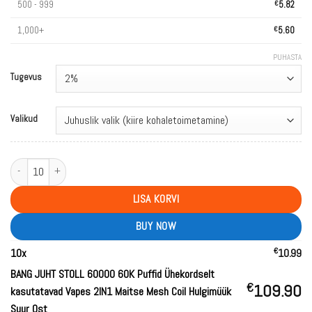
500 - 999
€
5.82
1,000+
€
5.60
PUHASTA
Tugevus
Valikud
BANG LEADER STOLL 60000 60K Puffs Disposable Vapes 2IN1 Taste Mesh Coi
LISA KORVI
BUY NOW
€
10
x
10.99
BANG JUHT STOLL 60000 60K Puffid Ühekordselt
€
109.90
kasutatavad Vapes 2IN1 Maitse Mesh Coil Hulgimüük
Suur Ost