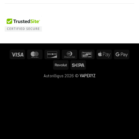
Visa
MasterCard
Discover
Dinners
Bancontact
Apple
Googl
Club
Pay
Pay
Revolut
Sepa
Autoriõigus 2026 ©
VAPEXYZ