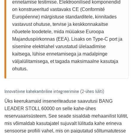
ennetamise testimise. Elektroonilised komponendid
on konstrueeritud vastavaks CE (Conformité
Européenne) märgistuse standarditele, kinnitades
vastavust ohutuse, tervise ja keskkonnakaitse
nõuetele toodetele, mida müüakse Euroopa
Majanduspiirkonnas (EEA). Lisaks on Type-C port ja
sisemine elektriahel varustatud ülelaadimise
kaitsega, lühise ennetamisega ja madalpinge
väljalülitamisega, et tagada maksimaalne kasutaja
ohutus.
Innovatiivne kahekambriline integreerimine (2-ühes lüliti)
Üks keerukamaid inseneriteaduse saavutusi BANG
LEADER STOLL 60000 on selle kahe-ühes
reservuaarisüsteem. See seade sisaldab mehaanilist lülitit,
mis võimaldab kasutajatel sujuvalt lülituda kahe erineva
sensoorse profiili vahel, mis on paigutatud sõltumatutesse