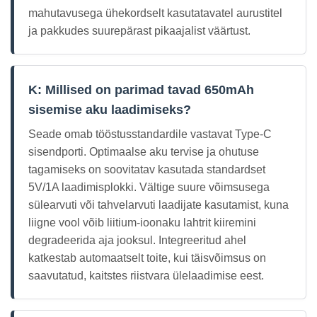
mahutavusega ühekordselt kasutatavatel aurustitel
ja pakkudes suurepärast pikaajalist väärtust.
K: Millised on parimad tavad 650mAh
sisemise aku laadimiseks?
Seade omab tööstusstandardile vastavat Type-C
sisendporti. Optimaalse aku tervise ja ohutuse
tagamiseks on soovitatav kasutada standardset
5V/1A laadimisplokki. Vältige suure võimsusega
sülearvuti või tahvelarvuti laadijate kasutamist, kuna
liigne vool võib liitium-ioonaku lahtrit kiiremini
degradeerida aja jooksul. Integreeritud ahel
katkestab automaatselt toite, kui täisvõimsus on
saavutatud, kaitstes riistvara ülelaadimise eest.