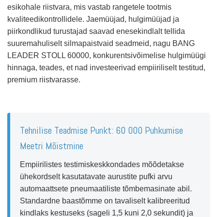
esikohale riistvara, mis vastab rangetele tootmis
kvaliteedikontrollidele. Jaemüüjad, hulgimüüjad ja
piirkondlikud turustajad saavad enesekindlalt tellida
suuremahuliselt silmapaistvaid seadmeid, nagu BANG
LEADER STOLL 60000, konkurentsivõimelise hulgimüügi
hinnaga, teades, et nad investeerivad empiiriliselt testitud,
premium riistvarasse.
Tehnilise Teadmise Punkt: 60 000 Puhkumise
Meetri Mõistmine
Empiirilistes testimiskeskkondades mõõdetakse
ühekordselt kasutatavate aurustite pufki arvu
automaattsete pneumaatiliste tõmbemasinate abil.
Standardne baastõmme on tavaliselt kalibreeritud
kindlaks kestuseks (sageli 1,5 kuni 2,0 sekundit) ja