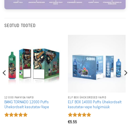
SEOTUD TOOTED
12 000 PAHVIGA VAPSI
ELF BOX ÜHEKORDSED VAPID
BANG TORNADO 12000 Puffs
ELF BOX 14000 Puffs Ühekordselt
Ühekordselt kasutatav Vape
kasutatav vape hulgimüük
Hinnanguga
Hinnanguga
€
5.55
5
/ 5
5
/ 5