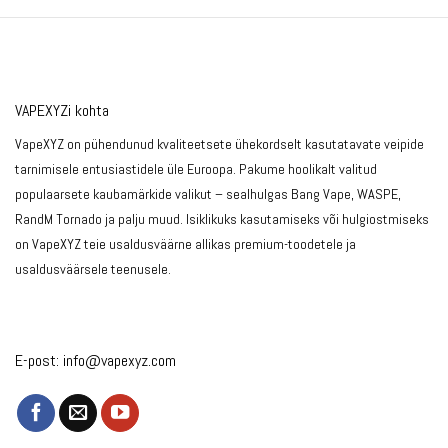
VAPEXYZi kohta
VapeXYZ on pühendunud kvaliteetsete ühekordselt kasutatavate veipide
tarnimisele entusiastidele üle Euroopa. Pakume hoolikalt valitud
populaarsete kaubamärkide valikut – sealhulgas Bang Vape, WASPE,
RandM Tornado ja palju muud. Isiklikuks kasutamiseks või hulgiostmiseks
on VapeXYZ teie usaldusväärne allikas premium-toodetele ja
usaldusväärsele teenusele.
E-post:
info@vapexyz.com