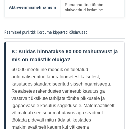
Pneumaatiline tõmbe-
Aktiveerimismehhanism
aktiveeritud laskmine
Peamised punktid: Korduma kippuvad küsimused
K: Kuidas hinnatakse 60 000 mahutavust ja
mis on realistlik eluiga?
60 000 meetriline mõõdik on tuletatud
automatiseeritud laboratoorsetest katsetest,
kasutades standardiseeritud sissehingamisaegu.
Reaalsetes rakendustes varieerub kasutusiga
vastavalt üksikute tarbijate tõmbe pikkusele ja
igapäevasele kasutus sagedusele. Matemaatiliselt
võimaldab see suur mahutavus aga seadmel
töötada pidevalt mitu nädalat, kestades
märkimisväärselt kauem kui väiksema