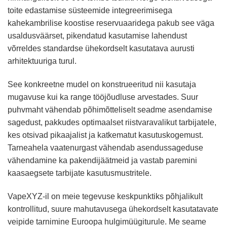
toite edastamise süsteemide integreerimisega
kahekambrilise koostise reservuaaridega pakub see väga
usaldusväärset, pikendatud kasutamise lahendust
võrreldes standardse ühekordselt kasutatava aurusti
arhitektuuriga turul.
See konkreetne mudel on konstrueeritud nii kasutaja
mugavuse kui ka range tööjõudluse arvestades. Suur
puhvmaht vähendab põhimõtteliselt seadme asendamise
sagedust, pakkudes optimaalset riistvaravalikut tarbijatele,
kes otsivad pikaajalist ja katkematut kasutuskogemust.
Tarneahela vaatenurgast vähendab asendussageduse
vähendamine ka pakendijäätmeid ja vastab paremini
kaasaegsete tarbijate kasutusmustritele.
VapeXYZ-il on meie tegevuse keskpunktiks põhjalikult
kontrollitud, suure mahutavusega ühekordselt kasutatavate
veipide tarnimine Euroopa hulgimüügiturule. Me seame