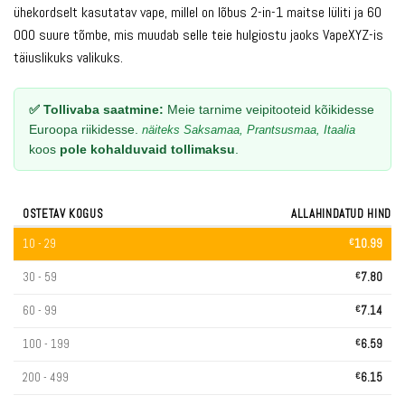
ühekordselt kasutatav vape, millel on lõbus 2-in-1 maitse lüliti ja 60
000 suure tõmbe, mis muudab selle teie hulgiostu jaoks VapeXYZ-is
täiuslikuks valikuks.
✅ Tollivaba saatmine:
Meie tarnime veipitooteid kõikidesse
Euroopa riikidesse.
näiteks Saksamaa, Prantsusmaa, Itaalia
koos
pole kohalduvaid tollimaksu
.
OSTETAV KOGUS
ALLAHINDATUD HIND
10 - 29
€
10.99
30 - 59
€
7.80
60 - 99
€
7.14
100 - 199
€
6.59
200 - 499
€
6.15