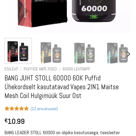
ESILEHT
/
PUFFIDE VAPE POED
/
60000 LEHTVAPP
BANG JUHT STOLL 60000 60K Puffid
Ühekordselt kasutatavad Vapes 2IN1 Maitse
Mesh Coil Hulgimüük Suur Ost
(
12
arvustused)
Hinnatud
12
10.99
€
5
/5
kliendi
hinnangu
põhjal
BANG LEADER STOLL 60000 on ülipika kasutusaega, taaslaetav