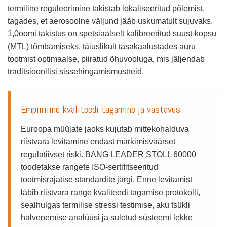
termiline reguleerimine takistab lokaliseeritud põlemist,
tagades, et aerosoolne väljund jääb uskumatult sujuvaks.
1,0oomi takistus on spetsiaalselt kalibreeritud suust-kopsu
(MTL) tõmbamiseks, täiuslikult tasakaalustades auru
tootmist optimaalse, piiratud õhuvooluga, mis jäljendab
traditsioonilisi sissehingamismustreid.
Empiiriline kvaliteedi tagamine ja vastavus
Euroopa müüjate jaoks kujutab mittekohalduva
riistvara levitamine endast märkimisväärset
regulatiivset riski. BANG LEADER STOLL 60000
toodetakse rangete ISO-sertifitseeritud
tootmisrajatise standardite järgi. Enne levitamist
läbib riistvara range kvaliteedi tagamise protokolli,
sealhulgas termilise stressi testimise, aku tsükli
halvenemise analüüsi ja suletud süsteemi lekke