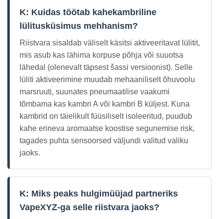
K: Kuidas töötab kahekambriline
lülitusküsimus mehhanism?
Riistvara sisaldab väliselt käsitsi aktiveeritavat lülitit,
mis asub kas lähima korpuse põhja või suuotsa
lähedal (olenevalt täpsest šassi versioonist). Selle
lüliti aktiveerimine muudab mehaaniliselt õhuvoolu
marsruuti, suunates pneumaatilise vaakumi
tõmbama kas kambri A või kambri B küljest. Kuna
kambrid on täielikult füüsiliselt isoleeritud, puudub
kahe erineva aromaatse koostise segunemise risk,
tagades puhta sensoorsed väljundi valitud valiku
jaoks.
K: Miks peaks hulgimüüjad partneriks
VapeXYZ-ga selle riistvara jaoks?