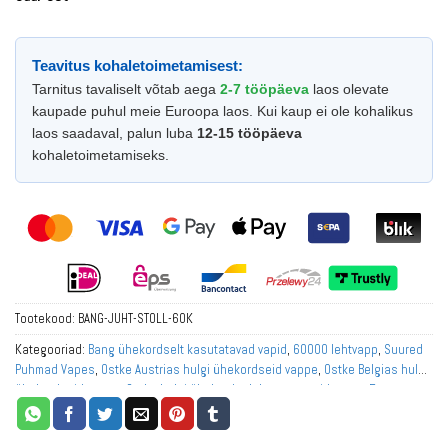
Teavitus kohaletoimetamisest:
Tarnitus tavaliselt võtab aega
2-7 tööpäeva
laos olevate
kaupade puhul meie Euroopa laos. Kui kaup ei ole kohalikus
laos saadaval, palun luba
12-15 tööpäeva
kohaletoimetamiseks.
Tootekood:
BANG-JUHT-STOLL-60K
Kategooriad:
Bang ühekordselt kasutatavad vapid
,
60000 lehtvapp
,
Suured
Puhmad Vapes
,
Ostke Austrias hulgi ühekordseid vappe
,
Ostke Belgias hulgi
ühekordseid vapse
,
Ostke hulgi ühekordselt kasutatavaid vapse Euroopas
,
Ostke hulgi ühekordselt kasutatavaid vappe Prantsusmaal
,
Ostke hulgi
ühekordselt kasutatavaid vappe Saksamaal
,
Ostke Itaalias hulgi