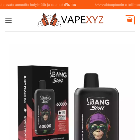
Skip
rustite hulgimüük ja suur ostปริมาณ
✨✨✨Aktsepteerime tellimusi üksikisikutel
to
content