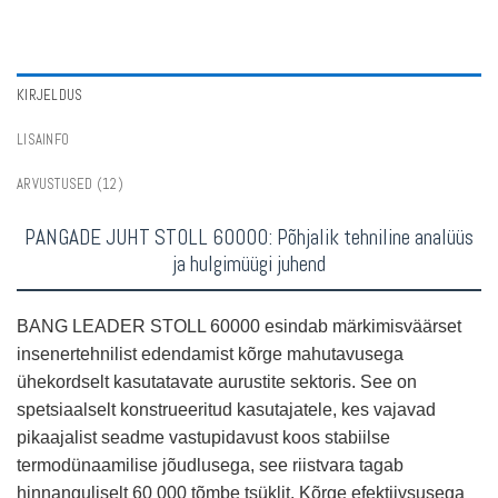
ühekordseid vappe
,
Ostke Hollandis hulgi ühekordseid vapse
,
Ostke Norras
hulgi ühekordselt kasutatavaid vappe
,
Ostke Poolas hulgi ühekordseid
vapse
,
Ostke Portugalis hulgi ühekordseid vapse
,
Ostke Hispaanias hulgi
ühekordselt kasutatavaid vappe
,
Ostke Rootsis hulgi ühekordselt
kasutatavaid vapse
,
Ostke Šveitsis hulgi ühekordseid vapse
,
Osta parimaid
KIRJELDUS
ühekordselt kasutatavaid vape maitseid
,
Digiboks Vapes
,
Ühekordselt
kasutatavad Vapes seeria
,
Kahekordsed Maitse Vapes
,
Kahevõrgulised
LISAINFO
vapid
,
Madalama Tugevusega Aurustid
,
Taaslaetavad vapid
,
Puffide Vape
Poed
ARVUSTUSED (12)
PANGADE JUHT STOLL 60000: Põhjalik tehniline analüüs
ja hulgimüügi juhend
BANG LEADER STOLL 60000 esindab märkimisväärset
insenertehnilist edendamist kõrge mahutavusega
ühekordselt kasutatavate aurustite sektoris. See on
spetsiaalselt konstrueeritud kasutajatele, kes vajavad
pikaajalist seadme vastupidavust koos stabiilse
termodünaamilise jõudlusega, see riistvara tagab
hinnanguliselt 60 000 tõmbe tsüklit. Kõrge efektiivsusega