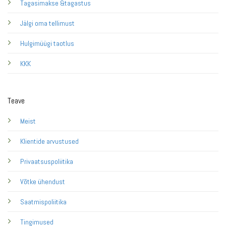
Tagasimakse &tagastus
Jälgi oma tellimust
Hulgimüügi taotlus
KKK
Teave
Meist
Klientide arvustused
Privaatsuspoliitika
Võtke ühendust
Saatmispoliitika
Tingimused