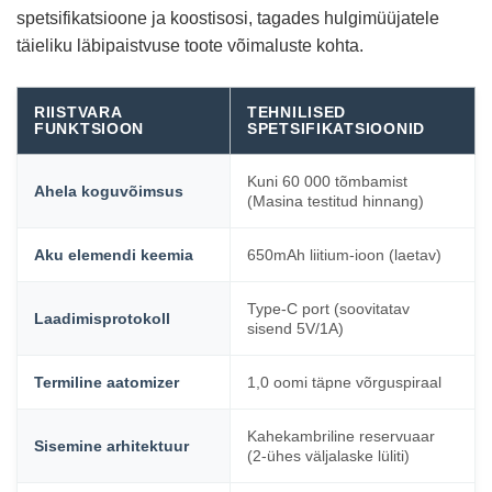
spetsifikatsioone ja koostisosi, tagades hulgimüüjatele
täieliku läbipaistvuse toote võimaluste kohta.
RIISTVARA
TEHNILISED
FUNKTSIOON
SPETSIFIKATSIOONID
Kuni 60 000 tõmbamist
Ahela koguvõimsus
(Masina testitud hinnang)
Aku elemendi keemia
650mAh liitium-ioon (laetav)
Type-C port (soovitatav
Laadimisprotokoll
sisend 5V/1A)
Termiline aatomizer
1,0 oomi täpne võrguspiraal
Kahekambriline reservuaar
Sisemine arhitektuur
(2-ühes väljalaske lüliti)