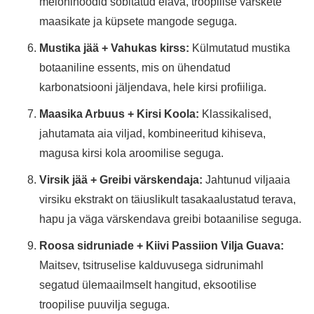
meloninoodid sobitatud elava, troopilise värskete
maasikate ja küpsete mangode seguga.
Mustika jää + Vahukas kirss:
Külmutatud mustika
botaaniline essents, mis on ühendatud
karbonatsiooni jäljendava, hele kirsi profiiliga.
Maasika Arbuus + Kirsi Koola:
Klassikalised,
jahutamata aia viljad, kombineeritud kihiseva,
magusa kirsi kola aroomilise seguga.
Virsik jää + Greibi värskendaja:
Jahtunud viljaaia
virsiku ekstrakt on täiuslikult tasakaalustatud terava,
hapu ja väga värskendava greibi botaanilise seguga.
Roosa sidruniade + Kiivi Passiion Vilja Guava:
Maitsev, tsitruselise kalduvusega sidrunimahl
segatud ülemaailmselt hangitud, eksootilise
troopilise puuvilja seguga.