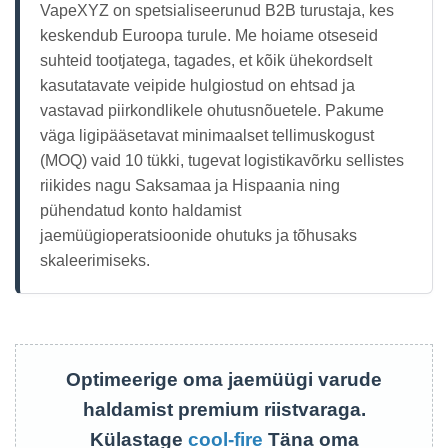
VapeXYZ on spetsialiseerunud B2B turustaja, kes
keskendub Euroopa turule. Me hoiame otseseid
suhteid tootjatega, tagades, et kõik ühekordselt
kasutatavate veipide hulgiostud on ehtsad ja
vastavad piirkondlikele ohutusnõuetele. Pakume
väga ligipääsetavat minimaalset tellimuskogust
(MOQ) vaid 10 tükki, tugevat logistikavõrku sellistes
riikides nagu Saksamaa ja Hispaania ning
pühendatud konto haldamist
jaemüügioperatsioonide ohutuks ja tõhusaks
skaleerimiseks.
Optimeerige oma jaemüügi varude
haldamist premium riistvaraga.
Külastage
cool-fire
Täna oma