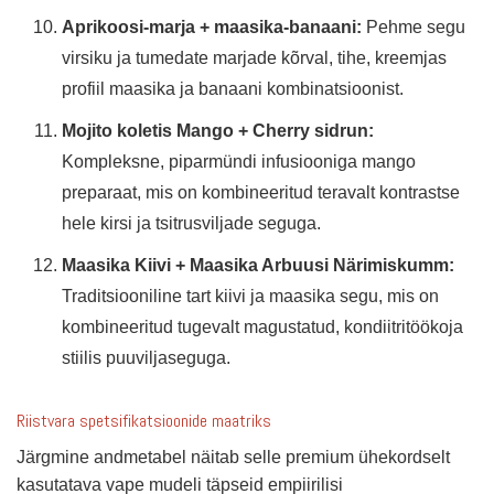
Aprikoosi-marja + maasika-banaani:
Pehme segu
virsiku ja tumedate marjade kõrval, tihe, kreemjas
profiil maasika ja banaani kombinatsioonist.
Mojito koletis Mango + Cherry sidrun:
Kompleksne, piparmündi infusiooniga mango
preparaat, mis on kombineeritud teravalt kontrastse
hele kirsi ja tsitrusviljade seguga.
Maasika Kiivi + Maasika Arbuusi Närimiskumm:
Traditsiooniline tart kiivi ja maasika segu, mis on
kombineeritud tugevalt magustatud, kondiitritöökoja
stiilis puuviljaseguga.
Riistvara spetsifikatsioonide maatriks
Järgmine andmetabel näitab selle premium ühekordselt
kasutatava vape mudeli täpseid empiirilisi