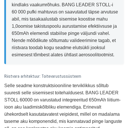
kindlaks vaakumrõhuks. BANG LEADER STOLL-i
60 000 pufki mahtuvus on saavutatud täpse arvutuse
abil, mis tasakaalustab sisemise koostise mahu
1,0oomise takistuspoolu aurustamise efektiivsuse ja
650mAh elemendi stabiilse pinge väljundi vahel.
Nende mõõdikute sõltumatu valideerimine tagab, et
riistvara toodab kogu seadme elutsükli jooksul
esimesest tõmbest alates ühtlast aerosoolitootmist.
Riistvara arhitektuur: Toitevarustussüsteem
Selle seadme konstruktsiooniline terviklikkus sõltub
suuresti selle sisemisest toitehaldusest. BANG LEADER
STOLL 60000 on varustatud integreeritud 650mAh liitium-
ioon aku laadimiskõlbliku elemendiga. Erinevalt
ühekordselt kasutatavatest veipidest, millel on madalama
taseme aku komponendid, mis kannatavad pinge languste