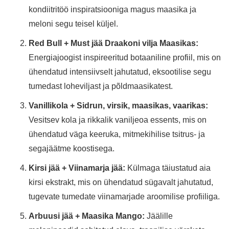
kondiitritöö inspiratsiooniga magus maasika ja
meloni segu teisel küljel.
Red Bull + Must jää Draakoni vilja Maasikas:
Energiajoogist inspireeritud botaaniline profiil, mis on
ühendatud intensiivselt jahutatud, eksootilise segu
tumedast loheviljast ja põldmaasikatest.
Vanillikola + Sidrun, virsik, maasikas, vaarikas:
Vesitsev kola ja rikkalik vaniljeoa essents, mis on
ühendatud väga keeruka, mitmekihilise tsitrus- ja
segajäätme koostisega.
Kirsi jää + Viinamarja jää:
Külmaga täiustatud aia
kirsi ekstrakt, mis on ühendatud sügavalt jahutatud,
tugevate tumedate viinamarjade aroomilise profiiliga.
Arbuusi jää + Maasika Mango:
Jäälille