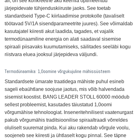
all, on see konkreetne aku keemia optimeeritud
järjepidevate tühjenduskiiruste jaoks. See toetab
standardseid Type-C kiirlaadimise protokolle (tavaliselt
töötavad 5V/1A sisendparameetrite juures). See võimaldab
kasutajatel kiiresti akut laadida, tagades, et vajalik
termodünaamiline energia on alati saadaval sisemise
spiraali piisavaks kuumutamiseks, säilitades seeläbi kogu
riistvara eluea jooksul järjepideva väljundi.
Termodünaamika: 1,0oomine võrgukujuline mähissüsteem
Standardsete ümarate traatidega mähiste puhul esineb
sageli ebaühtlane soojuse jaotus, mis võib halvendada
sisemist koostist. BANG LEADER STOLL 60000 möödub
sellest probleemist, kasutades täiustatud 1,0oomi
võrgumähise tehnoloogiat. Inseneritehnilisest vaatenurgast
pakub võrgumähis traditsioonilise spiraaltraadi võrreldes
oluliselt suuremat pinda. Kui aku rakendab võrgule voolu,
soojeneb see kiiresti ja ühtlaselt kogu pinnal. See täpne