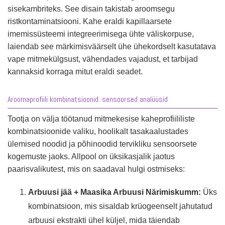
sisekambriteks. See disain takistab aroomsegu
ristkontaminatsiooni. Kahe eraldi kapillaarsete
imemissüsteemi integreerimisega ühte väliskorpuse,
laiendab see märkimisväärselt ühe ühekordselt kasutatava
vape mitmekülgsust, vähendades vajadust, et tarbijad
kannaksid korraga mitut eraldi seadet.
Aroomaprofiili kombinatsioonid: sensoorsed analüüsid
Tootja on välja töötanud mitmekesise kaheprofiililiste
kombinatsioonide valiku, hoolikalt tasakaalustades
ülemised noodid ja põhinoodid tervikliku sensoorsete
kogemuste jaoks. Allpool on üksikasjalik jaotus
paarisvalikutest, mis on saadaval hulgi ostmiseks:
Arbuusi jää + Maasika Arbuusi Närimiskumm:
Üks
kombinatsioon, mis sisaldab krüogeenselt jahutatud
arbuusi ekstrakti ühel küljel, mida täiendab