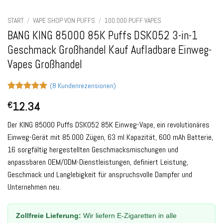
START
/
VAPE SHOP VON PUFFS
/
100.000 PUFF VAPES
BANG KING 85000 85K Puffs DSK052 3-in-1
Geschmack Großhandel Kauf Aufladbare Einweg-
Vapes Großhandel
(
8
Kundenrezensionen)
Bewertet
8
12.34
€
mit
5
von
5, basierend
auf
Der KING 85000 Puffs DSK052 85K Einweg-Vape, ein revolutionäres
Kundenbewertungen
Einweg-Gerät mit 85.000 Zügen, 63 ml Kapazität, 600 mAh Batterie,
16 sorgfältig hergestellten Geschmacksmischungen und
anpassbaren OEM/ODM-Dienstleistungen, definiert Leistung,
Geschmack und Langlebigkeit für anspruchsvolle Dampfer und
Unternehmen neu.
Zollfreie Lieferung:
Wir liefern E-Zigaretten in alle