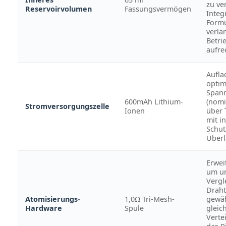
zu ve
Reservoirvolumen
Fassungsvermögen
Integr
Formu
verlä
Betri
aufre
Aufla
optim
Span
600mAh Lithium-
(nomi
Stromversorgungszelle
Ionen
über 
mit in
Schut
Überl
Erwei
um un
Vergl
Draht
Atomisierungs-
1,0Ω Tri-Mesh-
gewäh
Hardware
Spule
gleic
Verte