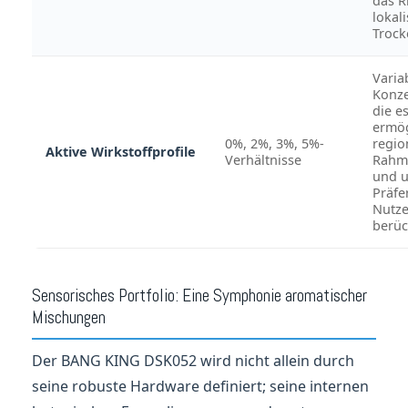
das R
lokali
Troc
Varia
Konze
die e
ermög
0%, 2%, 3%, 5%-
regio
Aktive Wirkstoffprofile
Verhältnisse
Rahm
und u
Präfe
Nutze
berüc
Sensorisches Portfolio: Eine Symphonie aromatischer
Mischungen
Der BANG KING DSK052 wird nicht allein durch
seine robuste Hardware definiert; seine internen