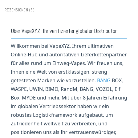
Kristall-Vapes
,
Digitale Box-Vapes
,
Einweg-Vapes-Serie
,
Dual-Mesh-Vapes
,
E-
Vapes mit niedriger Stärke
,
Wiederaufladbare Vapes
,
Dampfen
,
Vape Shop
REZENSIONEN (8)
von Puffs
Über VapeXYZ: Ihr verifizierter globaler Distributor
Willkommen bei VapeXYZ, Ihrem ultimativen
Online-Hub und autoritativen Lieferkettenpartner
für alles rund um Einweg-Vapes. Wir freuen uns,
Ihnen eine Welt von erstklassigen, streng
getesteten Marken wie vorzustellen.
BANG
BOX,
WASPE, UWIN, BIMO, RandM, BANG, VOZOL, Elf
Box, MYDE und mehr. Mit über 8 Jahren Erfahrung
im globalen Vertriebssektor haben wir ein
robustes Logistikframework aufgebaut, um
Zufriedenheit weltweit zu verbreiten, und
positionieren uns als Ihr vertrauenswürdiger,