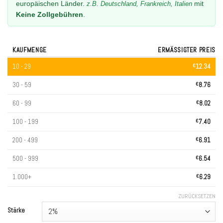
europäischen Länder.
mit
z.B. Deutschland, Frankreich, Italien
Keine Zollgebühren
.
KAUFMENGE
ERMÄSSIGTER PREIS
10 - 29
€
12.34
30 - 59
€
8.76
60 - 99
€
8.02
100 - 199
€
7.40
200 - 499
€
6.91
500 - 999
€
6.54
1.000+
€
6.29
ZURÜCKSETZEN
Stärke