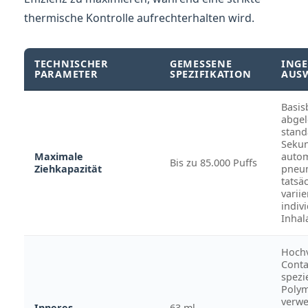
thermische Kontrolle aufrechterhalten wird.
TECHNISCHER
GEMESSENE
ING
PARAMETER
SPEZIFIKATION
AUS
Basis
abgel
stand
Seku
Maximale
autom
Bis zu 85.000 Puffs
Ziehkapazität
pneum
tatsä
variie
indiv
Inhal
Hoch
Conta
spezi
Poly
verwe
Inneres
63 ml