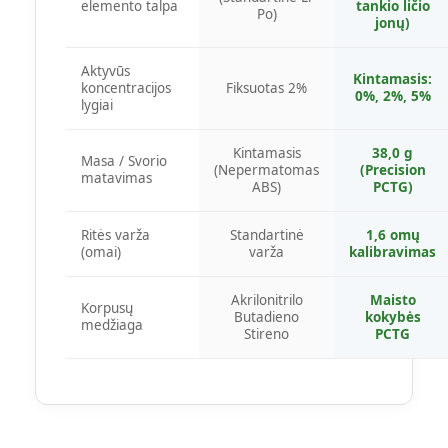
elemento talpa
tankio ličio
Po)
jonų)
Aktyvūs
Kintamasis:
koncentracijos
Fiksuotas 2%
0%, 2%, 5%
lygiai
Kintamasis
38,0 g
Masa / Svorio
(Nepermatomas
(Precision
matavimas
ABS)
PCTG)
Ritės varža
Standartinė
1,6 omų
(omai)
varža
kalibravimas
Akrilonitrilo
Maisto
Korpusų
Butadieno
kokybės
medžiaga
Stireno
PCTG