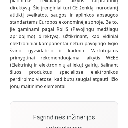
platinimas reikalauja laikytis tarptautinių
direktyvų. Šie įrenginiai turi CE ženklą, nurodantį
atitiktį sveikatos, saugos ir aplinkos apsaugos
standartams Europos ekonominėje zonoje. Be to,
jie gaminami pagal RoHS (Pavojingų medžiagų
apribojimo) direktyvą, užtikrinant, kad vidiniai
elektroniniai komponentai neturi pavojingo lygio
švino, gyvsidabrio ir kadmio. Vartotojams
primygtinai rekomenduojama laikytis WEEE
(Elektrinių ir elektroninių atliekų) gairių, šalinant
šiuos produktus specialiose elektronikos
perdirbimo vietose, kad būtų saugiai atgauti ličio
jonų maitinimo elementai.
Pagrindinės inžinerijos
patobulinimai