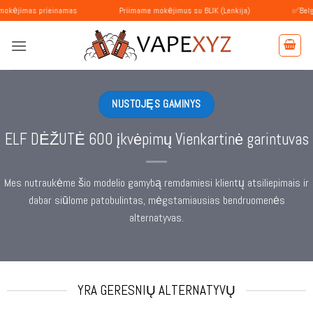
Skip
prieinamas
Priimame mokėjimus su BLIK (Lenkija)
✅Belgijoje klient
to
content
NUSTOJĘS GAMINYS
ELF DĖŽUTĖ 600 įkvėpimų Vienkartinė garintuvas
Mes nutraukėme šio modelio gamybą remdamiesi klientų atsiliepimais ir
dabar siūlome patobulintas, mėgstamiausias bendruomenės
alternatyvas.
YRA GERESNIŲ ALTERNATYVŲ