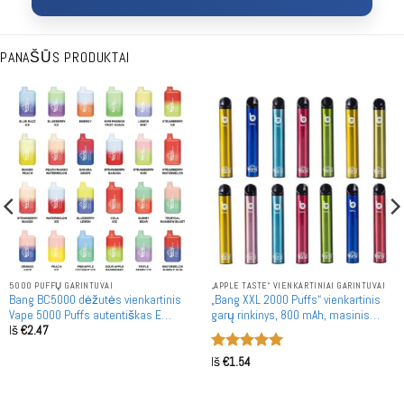
PANAŠŪS PRODUKTAI
5000 PUFFŲ GARINTUVAI
„APPLE TASTE“ VIENKARTINIAI GARINTUVAI
Bang BC5000 dėžutės vienkartinis
„Bang XXL 2000 Puffs“ vienkartinis
Vape 5000 Puffs autentiškas E
garų rinkinys, 800 mAh, masinis
Iš
€
2.47
cigarečių rašiklis
pirkimas
Įvertinimas:
Iš
€
1.54
5
iš 5