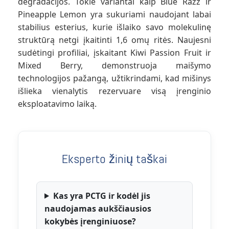
degradacijos. Tokie variantai kaip Blue Razz ir
Pineapple Lemon yra sukuriami naudojant labai
stabilius esterius, kurie išlaiko savo molekulinę
struktūrą netgi įkaitinti 1,6 omų ritės. Naujesni
sudėtingi profiliai, įskaitant Kiwi Passion Fruit ir
Mixed Berry, demonstruoja maišymo
technologijos pažangą, užtikrindami, kad mišinys
išlieka vienalytis rezervuare visą įrenginio
eksploatavimo laiką.
Eksperto žinių taškai
Kas yra PCTG ir kodėl jis
naudojamas aukščiausios
kokybės įrenginiuose?