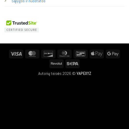
Sąlygos ir nuostatos
Visa
MasterCard
Discover
Dinners
Bancontact
Apple
Googl
Club
Pay
Pay
Revolut
Sepa
Autorių teisės 2026 ©
VAPEXYZ