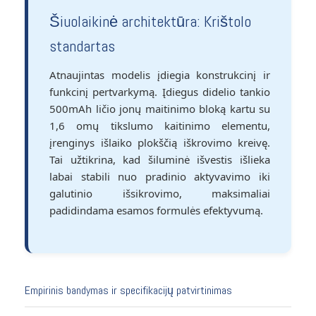
Šiuolaikinė architektūra: Krištolo
standartas
Atnaujintas modelis įdiegia konstrukcinį ir
funkcinį pertvarkymą. Įdiegus didelio tankio
500mAh ličio jonų maitinimo bloką kartu su
1,6 omų tikslumo kaitinimo elementu,
įrenginys išlaiko plokščią iškrovimo kreivę.
Tai užtikrina, kad šiluminė išvestis išlieka
labai stabili nuo pradinio aktyvavimo iki
galutinio išsikrovimo, maksimaliai
padidindama esamos formulės efektyvumą.
Empirinis bandymas ir specifikacijų patvirtinimas