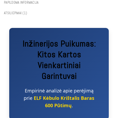
PAPILDOMA INFORMACIJA
ATSILIEPIMAI (1)
Inžinerijos Puikumas:
Kitos Kartos
Vienkartiniai
Garintuvai
Empirinė analizė apie perėjimą
prie
ELF Kėbulo Krištalis Baras
600 Pūtimų
.