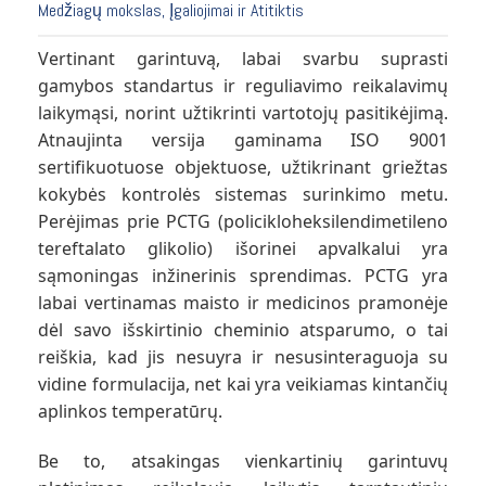
Medžiagų mokslas, Įgaliojimai ir Atitiktis
Vertinant garintuvą, labai svarbu suprasti
gamybos standartus ir reguliavimo reikalavimų
laikymąsi, norint užtikrinti vartotojų pasitikėjimą.
Atnaujinta versija gaminama ISO 9001
sertifikuotuose objektuose, užtikrinant griežtas
kokybės kontrolės sistemas surinkimo metu.
Perėjimas prie PCTG (policikloheksilendimetileno
tereftalato glikolio) išorinei apvalkalui yra
sąmoningas inžinerinis sprendimas. PCTG yra
labai vertinamas maisto ir medicinos pramonėje
dėl savo išskirtinio cheminio atsparumo, o tai
reiškia, kad jis nesuyra ir nesusinteraguoja su
vidine formulacija, net kai yra veikiamas kintančių
aplinkos temperatūrų.
Be to, atsakingas vienkartinių garintuvų