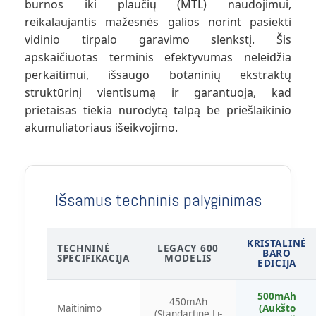
burnos iki plaučių (MTL) naudojimui,
reikalaujantis mažesnės galios norint pasiekti
vidinio tirpalo garavimo slenkstį. Šis
apskaičiuotas terminis efektyvumas neleidžia
perkaitimui, išsaugo botaninių ekstraktų
struktūrinį vientisumą ir garantuoja, kad
prietaisas tiekia nurodytą talpą be priešlaikinio
akumuliatoriaus išeikvojimo.
Išsamus techninis palyginimas
KRISTALINĖ
TECHNINĖ
LEGACY 600
BARO
SPECIFIKACIJA
MODELIS
EDICIJA
500mAh
450mAh
Maitinimo
(Aukšto
(Standartinė Li-