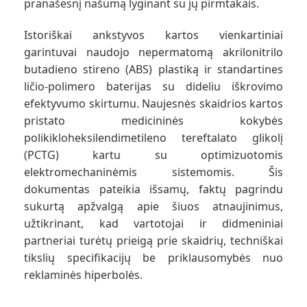
pranašesnį našumą lyginant su jų pirmtakais.
Istoriškai ankstyvos kartos vienkartiniai
garintuvai naudojo nepermatomą akrilonitrilo
butadieno stireno (ABS) plastiką ir standartines
ličio-polimero baterijas su dideliu iškrovimo
efektyvumo skirtumu. Naujesnės skaidrios kartos
pristato medicininės kokybės
polikikloheksilendimetileno tereftalato glikolį
(PCTG) kartu su optimizuotomis
elektromechaninėmis sistemomis. Šis
dokumentas pateikia išsamų, faktų pagrindu
sukurtą apžvalgą apie šiuos atnaujinimus,
užtikrinant, kad vartotojai ir didmeniniai
partneriai turėtų prieigą prie skaidrių, techniškai
tikslių specifikacijų be priklausomybės nuo
reklaminės hiperbolės.