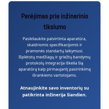
Perėjimas prie inžinerinio
tikslumo
Pasikliaukite patvirtinta aparatūra,
skaidriomis specifikacijomis ir
pramonės standartų laikymusi.
Išplėtotų medžiagų ir griežtų bandymų
protokolų integracija iškelia šią
aparatūrą kaip pirmaujantį pasirinkimą
išrankiems vartotojams.
Atnaujinkite savo inventorių su
patikrinta inžinerija šiandien.