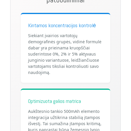
Kintamos koncentracijos kontrolė
Siekiant įvairios vartotojų
demografinės grupės, vidinė formulė
dabar yra prieinama kruopščiai
suderintose 0%, 2% ir 5% aktyvaus
junginio variantuose, leidžiančiuose
vartotojams tiksliai kontroliuoti savo
naudojimą.
Optimizuota galios matrica
Aukštesnio tankio 500mAh elemento
integracija užtikrina stabilią įtampos
išvestį. Tai sumažina įtampos kritimą,
kuris paprastai būna žemesnio lygio