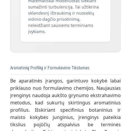
matematiškai modeliuotas siekiant
sumažinti turbulenciją. Tai užtikrina
sklandesnį ištraukimą ir nuoseklų
vidinio dagčio prisotinimą,
neleidžiant sausiems terminiams
įvykiams.
Aromatinių Profilių ir Formuliavimo Tikslumas
Be aparatinės įrangos, garintuvo kokybė labai
priklauso nuo formulavimo chemijos. Naujausias
įrenginys naudoja aukšto grynumo ekstrahavimo
metodus, kad sukurtų skirtingus aromatinius
profilius. Išskiriant specifinius botaninius ir
maisto kokybės junginius, įrenginys pateikia
tikslius pojūčių atspalvius be terminės