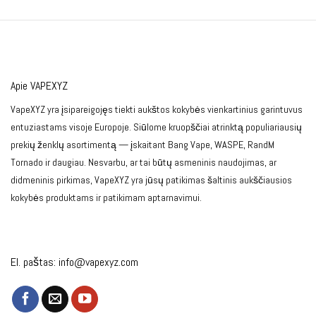
Apie VAPEXYZ
VapeXYZ yra įsipareigojęs tiekti aukštos kokybės vienkartinius garintuvus
entuziastams visoje Europoje. Siūlome kruopščiai atrinktą populiariausių
prekių ženklų asortimentą — įskaitant Bang Vape, WASPE, RandM
Tornado ir daugiau. Nesvarbu, ar tai būtų asmeninis naudojimas, ar
didmeninis pirkimas, VapeXYZ yra jūsų patikimas šaltinis aukščiausios
kokybės produktams ir patikimam aptarnavimui.
El. paštas:
info@vapexyz.com