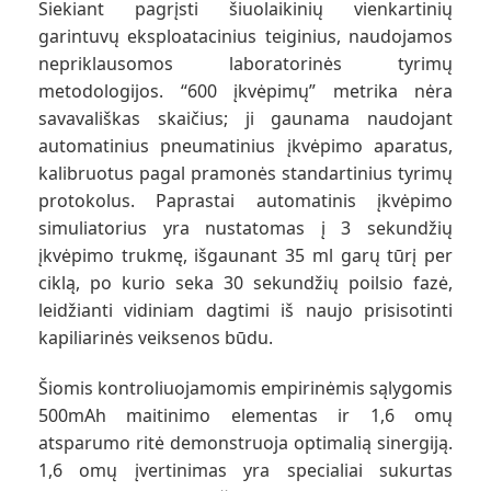
Siekiant pagrįsti šiuolaikinių vienkartinių
garintuvų eksploatacinius teiginius, naudojamos
nepriklausomos laboratorinės tyrimų
metodologijos. “600 įkvėpimų” metrika nėra
savavališkas skaičius; ji gaunama naudojant
automatinius pneumatinius įkvėpimo aparatus,
kalibruotus pagal pramonės standartinius tyrimų
protokolus. Paprastai automatinis įkvėpimo
simuliatorius yra nustatomas į 3 sekundžių
įkvėpimo trukmę, išgaunant 35 ml garų tūrį per
ciklą, po kurio seka 30 sekundžių poilsio fazė,
leidžianti vidiniam dagtimi iš naujo prisisotinti
kapiliarinės veiksenos būdu.
Šiomis kontroliuojamomis empirinėmis sąlygomis
500mAh maitinimo elementas ir 1,6 omų
atsparumo ritė demonstruoja optimalią sinergiją.
1,6 omų įvertinimas yra specialiai sukurtas