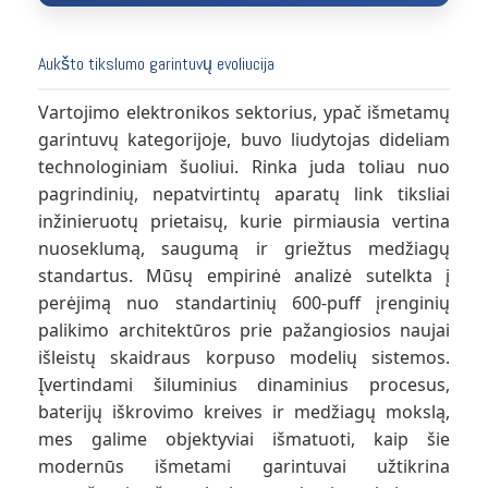
Aukšto tikslumo garintuvų evoliucija
Vartojimo elektronikos sektorius, ypač išmetamų
garintuvų kategorijoje, buvo liudytojas dideliam
technologiniam šuoliui. Rinka juda toliau nuo
pagrindinių, nepatvirtintų aparatų link tiksliai
inžinieruotų prietaisų, kurie pirmiausia vertina
nuoseklumą, saugumą ir griežtus medžiagų
standartus. Mūsų empirinė analizė sutelkta į
perėjimą nuo standartinių 600-puff įrenginių
palikimo architektūros prie pažangiosios naujai
išleistų skaidraus korpuso modelių sistemos.
Įvertindami šiluminius dinaminius procesus,
baterijų iškrovimo kreives ir medžiagų mokslą,
mes galime objektyviai išmatuoti, kaip šie
modernūs išmetami garintuvai užtikrina