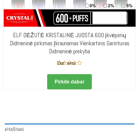
ELF DĖŽUTĖ KRISTALINĖ JUOSTA 600 įkvėpimų
Didmeninė pirkimas Įkraunamas Vienkartinis Garintuvas
Didmeninė prekyba
Dar nėra
įvertinimų
Pirkite dabar
APRAŠYMAS