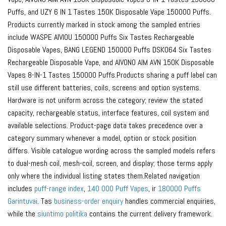
Puffs, and UZY 6 IN 1 Tastes 150K Disposable Vape 150000 Puffs.
Products currently marked in stock among the sampled entries
include WASPE AIVIOU 150000 Puffs Six Tastes Rechargeable
Disposable Vapes, BANG LEGEND 150000 Puffs DSK064 Six Tastes
Rechargeable Disposable Vape, and AIVONO AIM AVN 150K Disposable
Vapes 8-IN-1 Tastes 150000 Puffs.Products sharing a puff label can
still use different batteries, coils, screens and option systems.
Hardware is not uniform across the category; review the stated
capacity, rechargeable status, interface features, coil system and
available selections. Product-page data takes precedence over a
category summary whenever a model, option or stock position
differs. Visible catalogue wording across the sampled models refers
to dual-mesh coil, mesh-coil, screen, and display; those terms apply
only where the individual listing states them.Related navigation
includes
puff-range index
,
140 000 Puff Vapes
, ir
180000 Puffs
Garintuvai
. Tas
business-order enquiry
handles commercial enquiries,
while the
siuntimo politika
contains the current delivery framework.