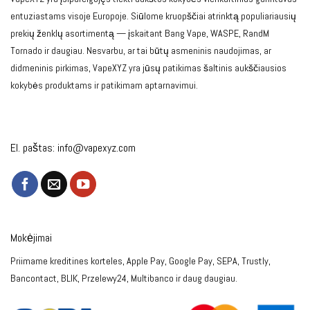
entuziastams visoje Europoje. Siūlome kruopščiai atrinktą populiariausių
prekių ženklų asortimentą — įskaitant Bang Vape, WASPE, RandM
Tornado ir daugiau. Nesvarbu, ar tai būtų asmeninis naudojimas, ar
didmeninis pirkimas, VapeXYZ yra jūsų patikimas šaltinis aukščiausios
kokybės produktams ir patikimam aptarnavimui.
El. paštas:
info@vapexyz.com
Mokėjimai
Priimame kreditines korteles, Apple Pay, Google Pay, SEPA, Trustly,
Bancontact, BLIK, Przelewy24, Multibanco ir daug daugiau.