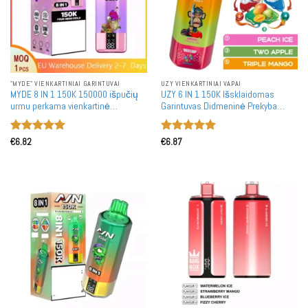
"MYDE" VIENKARTINIAI GARINTUVAI
UZY VIENKARTINIAI VAPAI
MYDE 8 IN 1 150K 150000 išpučių
UZY 6 IN 1 150K Išsklaidomas
urmu perkama vienkartinė
Garintuvas Didmeninė Prekyba
garintuvas Europos sandėlio
150000 Įkvėpimų Masiniai Pirkimai
pristatymas didmeninė prekyba
Įvertinimas:
Įvertinimas:
€
6.82
€
6.87
5
iš 5
5
iš 5