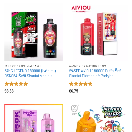
BANG VIENKARTINIAI GARAI
WASPE VIENKARTINIAI GARAI
BANG LEGEND 150000 įkvėpimų
WASPE AIVIOU 150000 Puffs Šeši
DSK064 Šeši Skoniai Masinis
Skoniai Didmeninė Prekyba
Pirkimas Įkraunamas Vienkartinis
Įkraunami Vienkartiniai Garintuvai
Garintuvas
Dideliu Kiekčiu
Įvertinimas:
Įvertinimas:
€
6.36
€
6.75
5
iš 5
5
iš 5