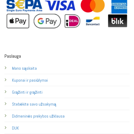
Paslauga
Mano sąskaita
Kuponai ir pasiūlymai
Grąžinti ir grąžinti
Stebėkite savo užsakymą
Didmeninės prekybos užklausa
DUK