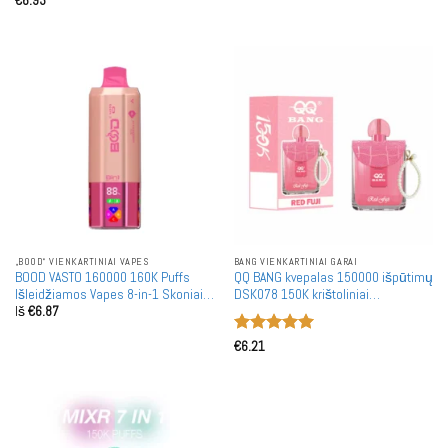
dėžė
€
6.93
5
iš 5
„BOOD“ VIENKARTINIAI VAPES
BANG VIENKARTINIAI GARAI
BOOD VASTO 160000 160K Puffs
QQ BANG kvepalas 150000 išpūtimų
Išleidžiamos Vapes 8-in-1 Skoniai
DSK078 150K krištoliniai
Iš
€
6.87
Keturių Tinklelio Įvijų Didmeninė
vienkartiniai garintuvai didmeninė
Prekyba
prekyba dviguba tinklelio ritė urmu
Įvertinimas:
pirkimas
€
6.21
5
iš 5