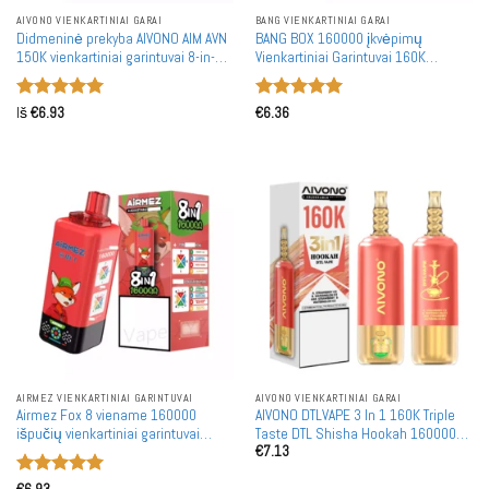
AIVONO VIENKARTINIAI GARAI
BANG VIENKARTINIAI GARAI
Didmeninė prekyba AIVONO AIM AVN
BANG BOX 160000 įkvėpimų
150K vienkartiniai garintuvai 8-in-1
Vienkartiniai Garintuvai 160K
skoniai 150000 įkvėpimų
Didmeninė Prekyba 4 Skoniai
Išmanusis Skaitmeninis Ekranas
Įvertinimas:
Įvertinimas:
Iš
€
6.93
€
6.36
5
iš 5
5
iš 5
AIRMEZ VIENKARTINIAI GARINTUVAI
AIVONO VIENKARTINIAI GARAI
Airmez Fox 8 viename 160000
AIVONO DTLVAPE 3 In 1 160K Triple
išpučių vienkartiniai garintuvai
Taste DTL Shisha Hookah 160000
€
7.13
didmeninė prekyba 160K 60ML
Puffs Disposable Vapes Wholesale
talpos tinklelio ritės demonstracinė
Bulk Buy
Įvertinimas: