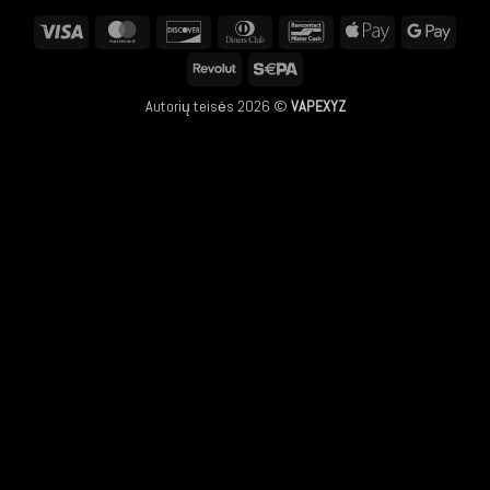
Visa
MasterCard
Discover
Dinners
Bancontact
Apple
Googl
Club
Pay
Pay
Revolut
Sepa
Autorių teisės 2026 ©
VAPEXYZ