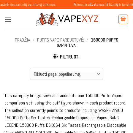
Skip
kartinių garintuvų pirkimas
Priimame užsakymus iš fizinių ir juridinių asmenų
to
content
PRADŽIA
/
PUFFS VAPE PARDUOTUVĖ
/
150000 PUFFS
GARINTUVAI
FILTRUOTI
This category brings several brands into one 150000 Puffs Vapes
comparison set, using the puff figure shown in each product record.
The collection currently points to products including WASPE AIVIOU
150000 Puffs Six Tastes Rechargeable Disposable Vapes, BANG
LEGEND 150000 Puffs DSK064 Six Tastes Rechargeable Disposable
Vape, AIVONO AIM AVN 150K Disposable Vapes 8-IN-1 Tastes 150000