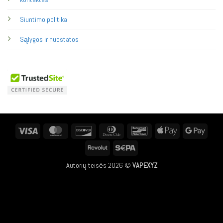
Siuntimo politika
Sąlygos ir nuostatos
Visa
MasterCard
Discover
Dinners
Bancontact
Apple
Googl
Club
Pay
Pay
Revolut
Sepa
Autorių teisės 2026 ©
VAPEXYZ