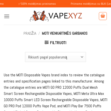
Skip
✅SEPA mokėjimas prieinamas
Priimame mokėjimus su BLIK (Lenkija)
to
content
PRADŽIA
/
MOTI VIENKARTINĖS GARBANOS
FILTRUOTI
Use the MOTI Disposable Vapes brand index to review the catalogue
entries and specification pages linked to this manufacturer. Among
the catalogue entries are MOTI GO PRO 12000 Puffs Dual Mesh
Smart Screen Rechargeable Disposable Vapes, MOTI Meta Ultra Max
10000 Puffs Smart LED Screen Rechargeable Disposable Vapes, MOTI
GO PRO Pod 12000 Puffs Vape Pod, and MOTI Play Bar 7500 Puffs