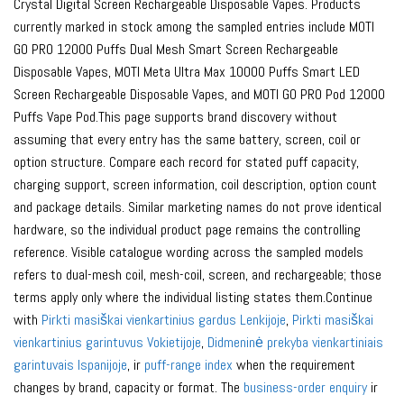
Crystal Digital Screen Rechargeable Disposable Vapes. Products
currently marked in stock among the sampled entries include MOTI
GO PRO 12000 Puffs Dual Mesh Smart Screen Rechargeable
Disposable Vapes, MOTI Meta Ultra Max 10000 Puffs Smart LED
Screen Rechargeable Disposable Vapes, and MOTI GO PRO Pod 12000
Puffs Vape Pod.This page supports brand discovery without
assuming that every entry has the same battery, screen, coil or
option structure. Compare each record for stated puff capacity,
charging support, screen information, coil description, option count
and package details. Similar marketing names do not prove identical
hardware, so the individual product page remains the controlling
reference. Visible catalogue wording across the sampled models
refers to dual-mesh coil, mesh-coil, screen, and rechargeable; those
terms apply only where the individual listing states them.Continue
with
Pirkti masiškai vienkartinius gardus Lenkijoje
,
Pirkti masiškai
vienkartinius garintuvus Vokietijoje
,
Didmeninė prekyba vienkartiniais
garintuvais Ispanijoje
, ir
puff-range index
when the requirement
changes by brand, capacity or format. The
business-order enquiry
ir