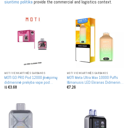
siuntimo politika
provide the commercial and logistics context.
MOTI VIENKARTINĖS GARBANOS
MOTI VIENKARTINĖS GARBANOS
MOTI GO PRO Pod 12000 įkvėpimų
MOTI Meta Ultra Max 10000 Puffs
didmeninė prekyba vape pod
Išmanusis LED Ekranas Didmeninė
Iš
€
3.68
€
7.26
didmeninė pirkimas
Prekyba Įkraunamos Vienkartinės
Garintuvės