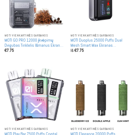
MOTI VIENKARTINĖS GARBANOS
MOTI VIENKARTINĖS GARBANOS
MOTI GO PRO 12000 įkvėpimų
MOTI Duoplus 25000 Puffs Dual
Dvigubas Tinklelis Išmanus Ekranas
Mesh Smart Max Ekranas
€
7.75
Iš
€
7.75
Didmeninė Prekyba Įkraunamos
Didmeninė Prekyba Įkraunami
Vienkartinės Garintuvės Didmeninė
Vienkartiniai Garintuvai Dideliuose
Prekyba
Kiekčiuose
MOTI VIENKARTINĖS GARBANOS
MOTI VIENKARTINĖS GARBANOS
MOTI Play Bar 7500 Puffs Crystal
MOTI Elegance 20000 Puffs