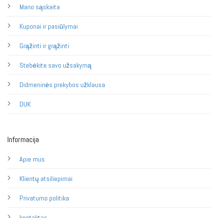
Mano sąskaita
Kuponai ir pasiūlymai
Grąžinti ir grąžinti
Stebėkite savo užsakymą
Didmeninės prekybos užklausa
DUK
Informacija
Apie mus
Klientų atsiliepimai
Privatumo politika
kontaktas