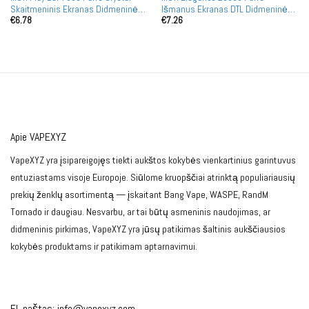
Skaitmeninis Ekranas Didmeninė
Išmanus Ekranas DTL Didmeninė
€
6.78
€
7.26
Prekyba Įkraunamos Vienkartinės
Prekyba Įkraunami Vienkartiniai
Garintuvės Didmeninė Prekyba
Garintuvai Dideliuose Kiekčiuose
Apie VAPEXYZ
VapeXYZ yra įsipareigojęs tiekti aukštos kokybės vienkartinius garintuvus
entuziastams visoje Europoje. Siūlome kruopščiai atrinktą populiariausių
prekių ženklų asortimentą — įskaitant Bang Vape, WASPE, RandM
Tornado ir daugiau. Nesvarbu, ar tai būtų asmeninis naudojimas, ar
didmeninis pirkimas, VapeXYZ yra jūsų patikimas šaltinis aukščiausios
kokybės produktams ir patikimam aptarnavimui.
El. paštas:
info@vapexyz.com