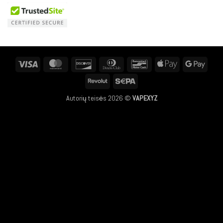
Visa
MasterCard
Discover
Dinners
Bancontact
Apple
Googl
Club
Pay
Pay
Revolut
Sepa
Autorių teisės 2026 ©
VAPEXYZ