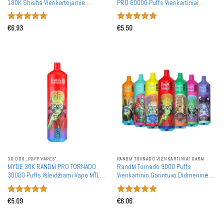
180K Shisha Vienkartojamie
PRO 60000 Puffs Vienkartiniai
Garsozės Didmeninė Prekyba
Garintuvai Premium Dual Mesh Coil
Dideliu Kiekčiu Dual Mode DTL
Didmeninė Prekyba
Įvertinimas:
Įvertinimas:
€
6.93
€
5.50
5
iš 5
5
iš 5
30 000 „PUFF VAPES“.
RANDM TORNADO VIENKARTINIAI GARAI
MYDE 30K RANDM PRO TORNADO
RandM Tornado 9000 Puffs
30000 Puffs Išleidžiami Vape MTL
Vienkartinio Garintuvo Didmeninė
Išmanusis LED Ekranas RGB
Prekyba
Švytėjimas Didmeninė Prekyba
Įvertinimas:
Įvertinimas:
Urminis Pirkimas
€
5.09
€
6.06
5
iš 5
5
iš 5