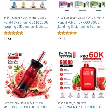
RANDM TORNADO VIENKARTINIAI GARAI
FUMOT VIENKARTINIO GARINTUVO ĮTAISAS
RandM Skaitmeninė dėžė 12000
RandM FUMOT TORNADO 20000
įkvėpimų LED ekranas Masinis
įkandimų Skaitmeninis Ekranas
pirkimas Įkraunamas Vienkartinis
Didmeninė Prekyba Įkraunami
garintuvas Didmeninė prekyba
Vienkartiniai Garintuvai Didmeninė
Įvertinimas:
Įvertinimas:
Prekyba
€
6.54
€
7.03
5
iš 5
5
iš 5
"MYDE" VIENKARTINIAI GARINTUVAI
60000 PUFFŲ GARINTUVAI
MYDE RANDM PRO 180000 Puffs
MYDE RANDM PRO TORNADO 60K