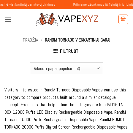
Skip
kartinių garintuvų pirkimas
Priimame užsakymus iš fizinių ir juridinių asmenų.
to
content
PRADŽIA
/
RANDM TORNADO VIENKARTINIAI GARAI
FILTRUOTI
Visitors interested in RandM Tornado Disposable Vapes can use this
category to compare products built around a similar catalogue
concept. Examples that help define the category are RandM DIGITAL
BOX 12000 Puffs LED Display Rechargeable Disposable Vape, RandM
Tornado 15000 Puffs Rechargeable Disposable Vape, RandM FUMOT
TORNADO 20000 Puffs Digital Screen Rechargeable Disposable Vapes,