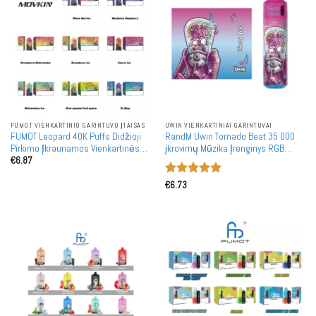
FUMOT VIENKARTINIO GARINTUVO ĮTAISAS
UWIN VIENKARTINIAI GARINTUVAI
FUMOT Leopard 40K Puffs Didžioji
RandM Uwin Tornado Beat 35 000
Pirkimo Įkraunamos Vienkartinės
įkrovimų Mūzika Įrenginys RGB
€
6.87
Garintuvės Didmeninė Prekyba
Šviesos Didmeninė Prekyba
Įkraunamos Vienkartinės
Įvertinimas:
Garintuvės
€
6.73
5
iš 5