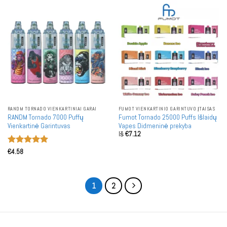
RANDM TORNADO VIENKARTINIAI GARAI
FUMOT VIENKARTINIO GARINTUVO ĮTAISAS
RANDM Tornado 7000 Puffų
Fumot Tornado 25000 Puffs Išlaidų
Vienkartinė Garintuvas
Vapes Didmeninė prekyba
Iš
€
7.12
Įvertinimas:
€
4.58
5
iš 5
1
2