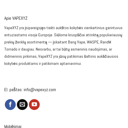
Apie VAPEXYZ
VapeXYZ yra įsipareigojęs tiekti aukštos kokybės vienkartinius garintuvus
entuziastams visoje Europoje. Siūlome kruopščiai atrinktą populiariausių
prekių ženklų asortimentą — įskaitant Bang Vape, WASPE, RandM
Tornado ir daugiau. Nesvarbu, ar tai būtų asmeninis naudojimas, ar
didmeninis pirkimas, VapeXYZ yra jūsų patikimas šaltinis aukščiausios
kokybės produktams ir patikimam aptarnavimui.
El. paštas:
info@vapexyz.com
Mokėjimai