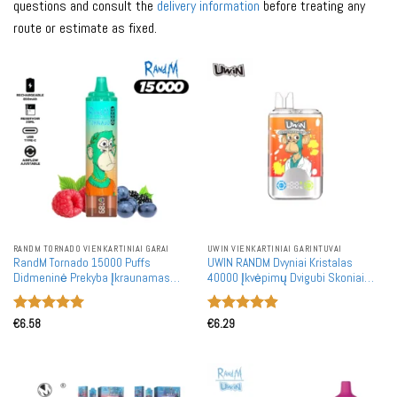
questions and consult the
delivery information
before treating any
route or estimate as fixed.
RANDM TORNADO VIENKARTINIAI GARAI
UWIN VIENKARTINIAI GARINTUVAI
RandM Tornado 15000 Puffs
UWIN RANDM Dvyniai Kristalas
Didmeninė Prekyba Įkraunamas
40000 Įkvėpimų Dvigubi Skoniai
Vienkartinis Garintuvas Didmeninė
Masiniai Pirkimai Įkraunami
Prekyba
Vienkartiniai Garintuvai Didmeninė
Įvertinimas:
Įvertinimas:
Prekyba
€
6.58
€
6.29
5
iš 5
4.91
iš 5