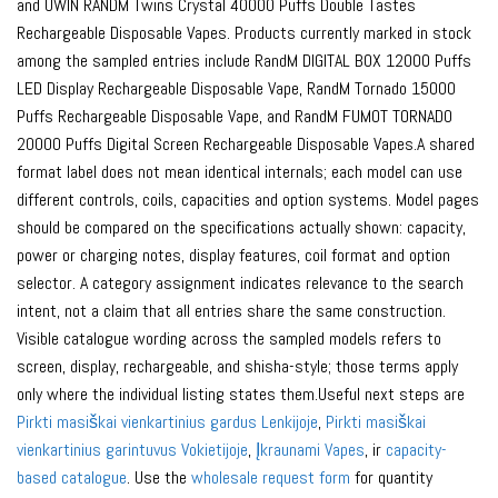
and UWIN RANDM Twins Crystal 40000 Puffs Double Tastes
Rechargeable Disposable Vapes. Products currently marked in stock
among the sampled entries include RandM DIGITAL BOX 12000 Puffs
LED Display Rechargeable Disposable Vape, RandM Tornado 15000
Puffs Rechargeable Disposable Vape, and RandM FUMOT TORNADO
20000 Puffs Digital Screen Rechargeable Disposable Vapes.A shared
format label does not mean identical internals; each model can use
different controls, coils, capacities and option systems. Model pages
should be compared on the specifications actually shown: capacity,
power or charging notes, display features, coil format and option
selector. A category assignment indicates relevance to the search
intent, not a claim that all entries share the same construction.
Visible catalogue wording across the sampled models refers to
screen, display, rechargeable, and shisha-style; those terms apply
only where the individual listing states them.Useful next steps are
Pirkti masiškai vienkartinius gardus Lenkijoje
,
Pirkti masiškai
vienkartinius garintuvus Vokietijoje
,
Įkraunami Vapes
, ir
capacity-
based catalogue
. Use the
wholesale request form
for quantity