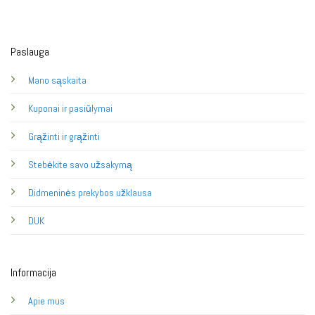
Paslauga
Mano sąskaita
Kuponai ir pasiūlymai
Grąžinti ir grąžinti
Stebėkite savo užsakymą
Didmeninės prekybos užklausa
DUK
Informacija
Apie mus