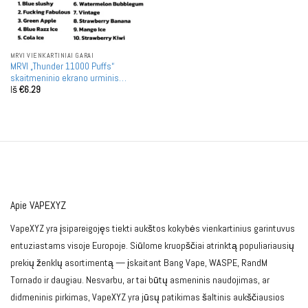
MRVI VIENKARTINIAI GARAI
MRVI „Thunder 11000 Puffs“
skaitmeninio ekrano urminis
Iš
€
6.29
pirkimas Įkraunamos vienkartinės
garintuvės didmeninė prekyba
Apie VAPEXYZ
VapeXYZ yra įsipareigojęs tiekti aukštos kokybės vienkartinius garintuvus
entuziastams visoje Europoje. Siūlome kruopščiai atrinktą populiariausių
prekių ženklų asortimentą — įskaitant Bang Vape, WASPE, RandM
Tornado ir daugiau. Nesvarbu, ar tai būtų asmeninis naudojimas, ar
didmeninis pirkimas, VapeXYZ yra jūsų patikimas šaltinis aukščiausios