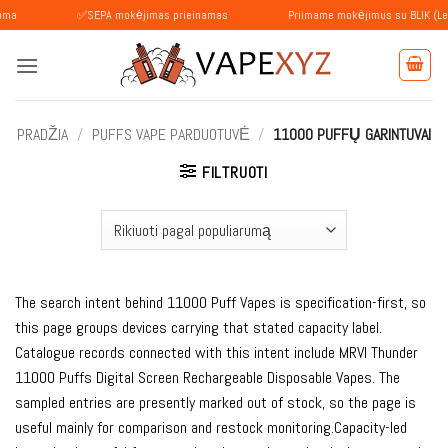
Skip
✅SEPA mokėjimas prieinamas
Priimame mokėjimus su BLIK (Lenkija)
to
content
PRADŽIA
/
PUFFS VAPE PARDUOTUVĖ
/
11000 PUFFŲ GARINTUVAI
FILTRUOTI
The search intent behind 11000 Puff Vapes is specification-first, so
this page groups devices carrying that stated capacity label.
Catalogue records connected with this intent include MRVI Thunder
11000 Puffs Digital Screen Rechargeable Disposable Vapes. The
sampled entries are presently marked out of stock, so the page is
useful mainly for comparison and restock monitoring.Capacity-led