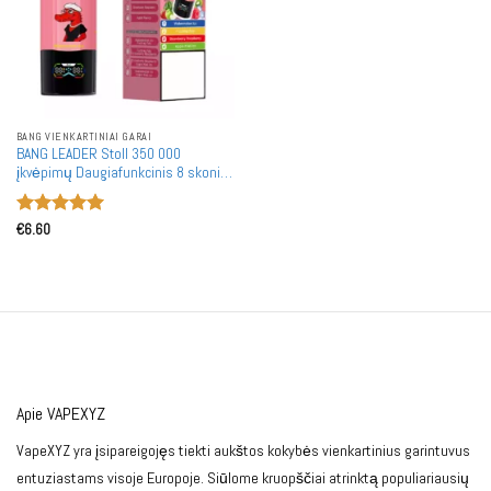
BANG VIENKARTINIAI GARAI
BANG LEADER Stoll 350 000
įkvėpimų Daugiafunkcinis 8 skonių
350K vienkartiniai garintuvai
Didmeninė prekyba ir masiniai
Įvertinimas:
pirkimai
€
6.60
5
iš 5
Apie VAPEXYZ
VapeXYZ yra įsipareigojęs tiekti aukštos kokybės vienkartinius garintuvus
entuziastams visoje Europoje. Siūlome kruopščiai atrinktą populiariausių