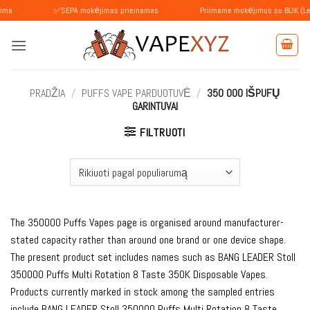
Skip
✅SEPA mokėjimas prieinamas
Priimame mokėjimus su BLIK (Lenkija)
to
content
PRADŽIA
/
PUFFS VAPE PARDUOTUVĖ
/
350 000 IŠPUFŲ
GARINTUVAI
FILTRUOTI
The 350000 Puffs Vapes page is organised around manufacturer-
stated capacity rather than around one brand or one device shape.
The present product set includes names such as BANG LEADER Stoll
350000 Puffs Multi Rotation 8 Taste 350K Disposable Vapes.
Products currently marked in stock among the sampled entries
include BANG LEADER Stoll 350000 Puffs Multi Rotation 8 Taste