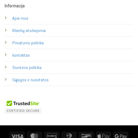
Informacija
Apie mus
Klientų atsiliepimai
Privatumo politika
kontaktas
Siuntimo politika
Sąlygos ir nuostatos
Visa
MasterCard
Discover
Dinners
Bancontact
Apple
Googl