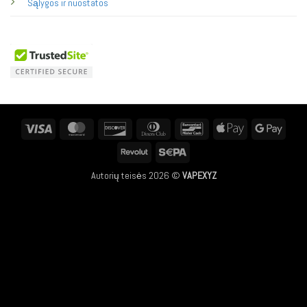
Sąlygos ir nuostatos
Visa
MasterCard
Discover
Dinners
Bancontact
Apple
Googl
Club
Pay
Pay
Revolut
Sepa
Autorių teisės 2026 ©
VAPEXYZ