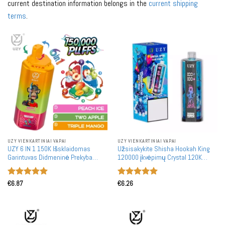
current destination information belongs in the
current shipping
terms
.
UZY VIENKARTINIAI VAPAI
UZY VIENKARTINIAI VAPAI
UZY 6 IN 1 150K Išsklaidomas
Užsisakykite Shisha Hookah King
Garintuvas Didmeninė Prekyba
120000 įkvėpimų Crystal 120K
150000 Įkvėpimų Masiniai Pirkimai
vienkartinius garintuvus
didmeninėje prekyboje. Įkraunami,
Įvertinimas:
Įvertinimas:
su išmaniuoju ekranu, nešiojami.
€
6.87
€
6.26
5
iš 5
5
iš 5