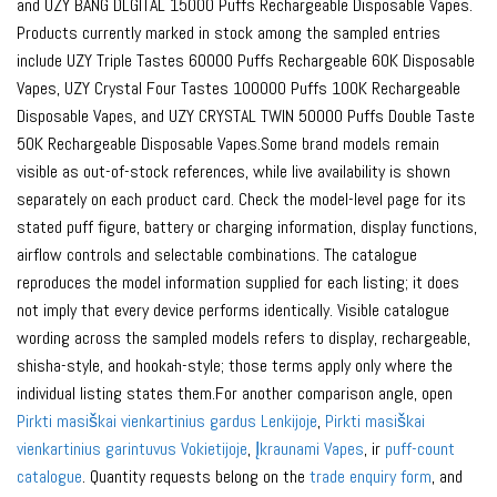
and UZY BANG DLGITAL 15000 Puffs Rechargeable Disposable Vapes.
Products currently marked in stock among the sampled entries
include UZY Triple Tastes 60000 Puffs Rechargeable 60K Disposable
Vapes, UZY Crystal Four Tastes 100000 Puffs 100K Rechargeable
Disposable Vapes, and UZY CRYSTAL TWIN 50000 Puffs Double Taste
50K Rechargeable Disposable Vapes.Some brand models remain
visible as out-of-stock references, while live availability is shown
separately on each product card. Check the model-level page for its
stated puff figure, battery or charging information, display functions,
airflow controls and selectable combinations. The catalogue
reproduces the model information supplied for each listing; it does
not imply that every device performs identically. Visible catalogue
wording across the sampled models refers to display, rechargeable,
shisha-style, and hookah-style; those terms apply only where the
individual listing states them.For another comparison angle, open
Pirkti masiškai vienkartinius gardus Lenkijoje
,
Pirkti masiškai
vienkartinius garintuvus Vokietijoje
,
Įkraunami Vapes
, ir
puff-count
catalogue
. Quantity requests belong on the
trade enquiry form
, and