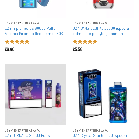
UZY VIENKARTINIAI VAPAI
UZY VIENKARTINIAI VAPAI
UZY Triple Tastes 60000 Puffs
UZY BANG DLGITAL 15000 išpučių
Masinis Pirkimas Įkraunamas 60K
didmeninė prekyba Įkraunami
Vienkartiniai Garintuvai Didmeninė
vienkartiniai garintuvai didmeninė
Prekyba
prekyba
Įvertinimas:
Įvertinimas:
€
6.60
€
5.58
5
iš 5
5
iš 5
UZY VIENKARTINIAI VAPAI
UZY VIENKARTINIAI VAPAI
UZY TORNADO 20000 Puffs
UZY Crystal Star 60 000 išpučių