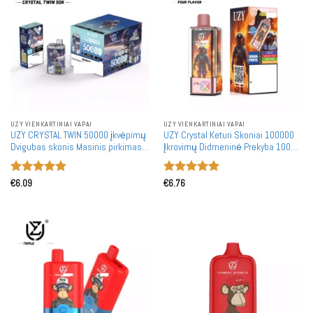
UZY VIENKARTINIAI VAPAI
UZY VIENKARTINIAI VAPAI
UZY CRYSTAL TWIN 50000 įkvėpimų
UZY Crystal Keturi Skoniai 100000
Dvigubas skonis Masinis pirkimas
Įkrovimų Didmeninė Prekyba 100K
50K Įkraunamos Vienkartinės
Įkraunami Vienkartiniai Garintuvai
Garintuvės Didmeninė prekyba
Didmeninė Prekyba
Įvertinimas:
Įvertinimas:
€
6.09
€
6.76
5
iš 5
5
iš 5