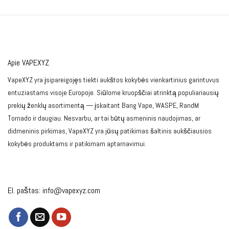
Apie VAPEXYZ
VapeXYZ yra įsipareigojęs tiekti aukštos kokybės vienkartinius garintuvus
entuziastams visoje Europoje. Siūlome kruopščiai atrinktą populiariausių
prekių ženklų asortimentą — įskaitant Bang Vape, WASPE, RandM
Tornado ir daugiau. Nesvarbu, ar tai būtų asmeninis naudojimas, ar
didmeninis pirkimas, VapeXYZ yra jūsų patikimas šaltinis aukščiausios
kokybės produktams ir patikimam aptarnavimui.
El. paštas:
info@vapexyz.com