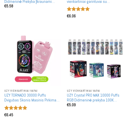
Didmeninė Prekyba Įkraunami
vienkartiniai garintuvai su
€
5.58
Vienkartiniai Garintuvai
išmaniuoju LED ekranu - 60K
didmeninė prekyba ir masiniai
Įvertinimas:
pirkimai
€
6.06
5
iš 5
UZY VIENKARTINIAI VAPAI
UZY VIENKARTINIAI VAPAI
UZY TORNADO 30000 Puffs
UZY Crystal PRO MAX 10000 Puffs
Dvigubas Skonis Masinis Pirkimas
RGB Didmeninė prekyba 100K
€
5.09
30K Įkraunamos Vienkartinės
Įkraunamos Vienkartinės
Garintuvės Didmeninė Prekyba
Garintuvės Didmeninė prekyba
Įvertinimas:
€
6.45
5
iš 5