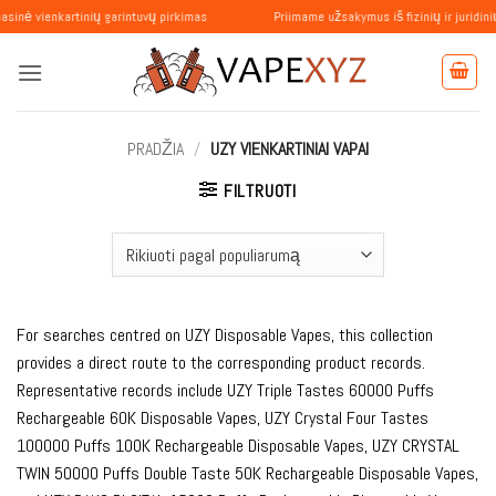
Skip
nkartinių garintuvų pirkimas
Priimame užsakymus iš fizinių ir juridinių asmenų
to
content
PRADŽIA
/
UZY VIENKARTINIAI VAPAI
FILTRUOTI
For searches centred on UZY Disposable Vapes, this collection
provides a direct route to the corresponding product records.
Representative records include UZY Triple Tastes 60000 Puffs
Rechargeable 60K Disposable Vapes, UZY Crystal Four Tastes
100000 Puffs 100K Rechargeable Disposable Vapes, UZY CRYSTAL
TWIN 50000 Puffs Double Taste 50K Rechargeable Disposable Vapes,