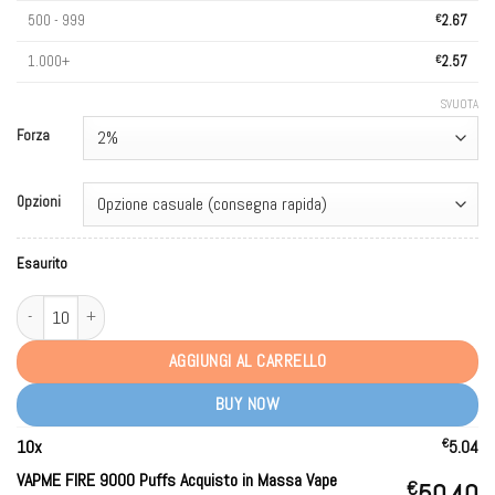
500 - 999
€
2.67
1.000+
€
2.57
SVUOTA
Forza
Opzioni
Esaurito
VAPME FIRE 9000 Puffs Bulk Buy Rechargeable Disposable Vapes Wholesale
AGGIUNGI AL CARRELLO
BUY NOW
€
10
x
5.04
VAPME FIRE 9000 Puffs Acquisto in Massa Vape
€
50.40