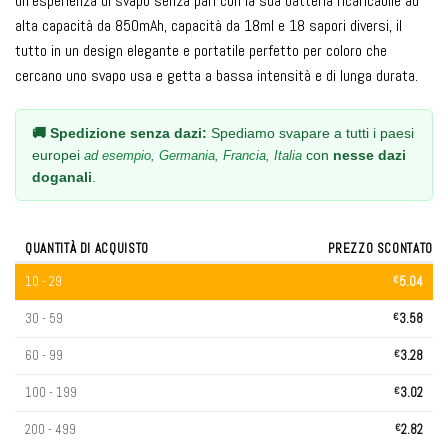
un'esperienza di svapo senza pari con la sua batteria ricaricabile ad
alta capacità da 850mAh, capacità da 18ml e 18 sapori diversi, il
tutto in un design elegante e portatile perfetto per coloro che
cercano uno svapo usa e getta a bassa intensità e di lunga durata.
🚚 Spedizione senza dazi:
Spediamo svapare a tutti i paesi
europei
con
nesse dazi
ad esempio, Germania, Francia, Italia
doganali
.
QUANTITÀ DI ACQUISTO
PREZZO SCONTATO
10 - 29
€
5.04
30 - 59
€
3.58
60 - 99
€
3.28
100 - 199
€
3.02
200 - 499
€
2.82