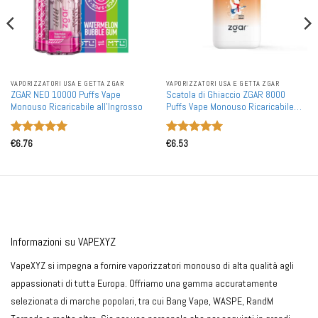
VAPORIZZATORI USA E GETTA ZGAR
VAPORIZZATORI USA E GETTA ZGAR
ZGAR NEO 10000 Puffs Vape
Scatola di Ghiaccio ZGAR 8000
Monouso Ricaricabile all'Ingrosso
Puffs Vape Monouso Ricaricabile
all'Ingrosso
Valutato
5
Valutato
5
€
6.76
€
6.53
su 5
su 5
Informazioni su VAPEXYZ
VapeXYZ si impegna a fornire vaporizzatori monouso di alta qualità agli
appassionati di tutta Europa. Offriamo una gamma accuratamente
selezionata di marche popolari, tra cui Bang Vape, WASPE, RandM