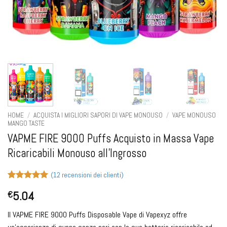
HOME
/
ACQUISTA I MIGLIORI SAPORI DI VAPE MONOUSO
/
VAPE MONOUSO
MANGO TASTE
VAPME FIRE 9000 Puffs Acquisto in Massa Vape
Ricaricabili Monouso all'Ingrosso
(
12
recensioni dei clienti)
Valutato
12
5
5.04
€
su 5 su
base di
recensioni
Il VAPME FIRE 9000 Puffs Disposable Vape di Vapexyz offre