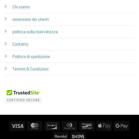
Chi siamo
recensioni dei clienti
politica sulla riservatezza
Contatto
Politica di spedizione
Termini & Condizioni
Visa
MasterCard
Discover
Dinners
Bancontact
Apple
Googl
Club
Pay
Pay
Revolut
Sepa