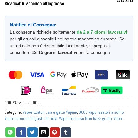
Ricaricabili Monouso all'Ingrosso
Notifica di Consegna:
La consegna richiede solitamente
da 2 a 7 giorni lavorativi
per gli articoli disponibili nel nostro magazzino europeo. Se
un articolo non è disponibile localmente, si prega di
concedere
12-15 giorni lavorativi
per la consegna.
COD:
VAPME-FIRE-9000
Categorie:
Vaporizzatori usa e getta Vapme
,
9000 vaporizzatori a soffio
,
Vape monouso al gusto di mela
,
Vape monouso Blue Razz gusto
,
Vape
monouso al gusto di mirtillo
,
Acquista all'ingrosso vaporizzatori usa e getta
in Austria
,
Acquista all'ingrosso vaporizzatori usa e getta in Belgio
,
Acquista
all'ingrosso vaporizzatori usa e getta in Europa
,
Acquista all'ingrosso