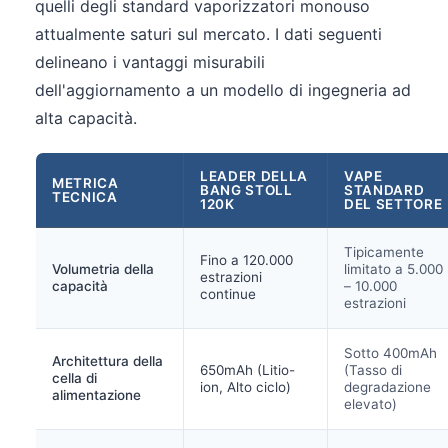
quelli degli standard vaporizzatori monouso
attualmente saturi sul mercato. I dati seguenti
delineano i vantaggi misurabili
dell'aggiornamento a un modello di ingegneria ad
alta capacità.
LEADER DELLA
VAPE
METRICA
BANG STOLL
STANDARD
TECNICA
120K
DEL SETTORE
Tipicamente
Fino a 120.000
Volumetria della
limitato a 5.000
estrazioni
capacità
– 10.000
continue
estrazioni
Sotto 400mAh
Architettura della
650mAh (Litio-
(Tasso di
cella di
ion, Alto ciclo)
degradazione
alimentazione
elevato)