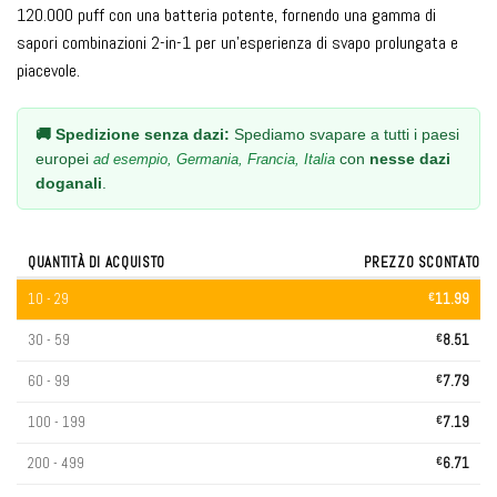
120.000 puff con una batteria potente, fornendo una gamma di
sapori combinazioni 2-in-1 per un'esperienza di svapo prolungata e
piacevole.
🚚 Spedizione senza dazi:
Spediamo svapare a tutti i paesi
europei
con
nesse dazi
ad esempio, Germania, Francia, Italia
doganali
.
QUANTITÀ DI ACQUISTO
PREZZO SCONTATO
10 - 29
€
11.99
30 - 59
€
8.51
60 - 99
€
7.79
100 - 199
€
7.19
200 - 499
€
6.71