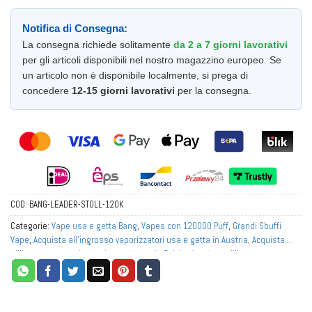
Notifica di Consegna:
La consegna richiede solitamente
da 2 a 7 giorni lavorativi
per gli articoli disponibili nel nostro magazzino europeo. Se
un articolo non è disponibile localmente, si prega di
concedere
12-15 giorni lavorativi
per la consegna.
COD:
BANG-LEADER-STOLL-120K
Categorie:
Vape usa e getta Bang
,
Vapes con 120000 Puff
,
Grandi Sbuffi
Vape
,
Acquista all'ingrosso vaporizzatori usa e getta in Austria
,
Acquista
all'ingrosso vaporizzatori usa e getta in Belgio
,
Acquista all'ingrosso
vaporizzatori usa e getta in Europa
,
Acquista all'ingrosso vaporizzatori usa
e getta in Francia
,
Acquista all'ingrosso vaporizzatori usa e getta in
Germania
,
Acquista all'ingrosso vaporizzatori usa e getta in Italia
,
Acquista
all'ingrosso vaporizzatori usa e getta nei Paesi Bassi
,
Acquista all'ingrosso