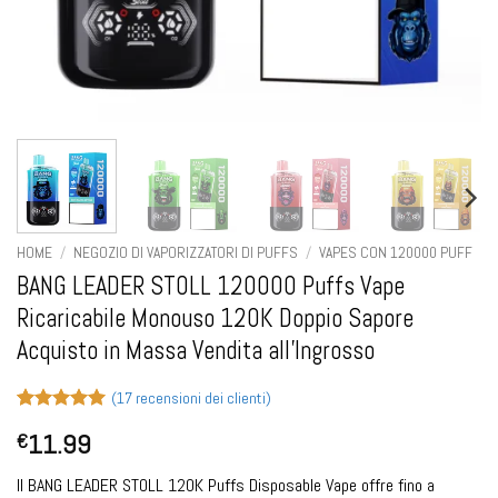
HOME
/
NEGOZIO DI VAPORIZZATORI DI PUFFS
/
VAPES CON 120000 PUFF
BANG LEADER STOLL 120000 Puffs Vape
Ricaricabile Monouso 120K Doppio Sapore
Acquisto in Massa Vendita all'Ingrosso
(
17
recensioni dei clienti)
Valutato
17
5
11.99
€
su 5 su
base di
recensioni
Il BANG LEADER STOLL 120K Puffs Disposable Vape offre fino a