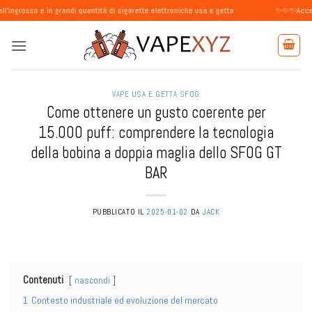
Salta
 grandi quantità di sigarette elettroniche usa e getta
✨✨✨Accettiamo ordini d
ai
contenuti
VAPE USA E GETTA SFOG
Come ottenere un gusto coerente per
15.000 puff: comprendere la tecnologia
della bobina a doppia maglia dello SFOG GT
BAR
PUBBLICATO IL
2025-01-02
DA
JACK
Contenuti
nascondi
1
Contesto industriale ed evoluzione del mercato