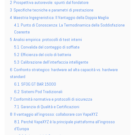
2
Prospettiva autorevole: spunti dal fondatore
3
Specifiche tecniche e parametri di prestazione
4
Maestria Ingegneristica: Il Vantaggio della Doppia Maglia
4.1
Punto di Conoscenza: La Termodinamica della Soddisfazione
Coerente
5
Analisi empirica: protocolli di test interni
5.1
Convalida del conteggio di soffiate
5.2
Efficienza del ciclo di batteria
5.3
Calibrazione dell'interfaccia intelligente
6
Confronto strategico: hardware ad alta capacità vs. hardware
standard
6.1
SFOG GT BAR 15000
6.2
Sistemi Pod Tradizionali
7
Conformità normativa e protocolli di sicurezza
7.1
Garanzia di Qualità e Certificazioni
8
Il vantaggio all'ingrosso: collaborare con VapeXYZ
8.1
Perché VapeXYZ è la principale piattaforma all'ingrosso
d'Europa