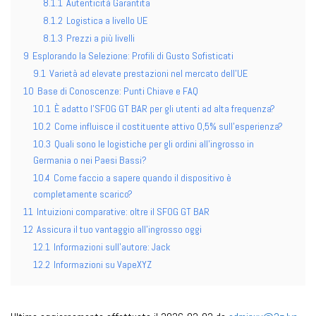
8.1.1
Autenticità Garantita
8.1.2
Logistica a livello UE
8.1.3
Prezzi a più livelli
9
Esplorando la Selezione: Profili di Gusto Sofisticati
9.1
Varietà ad elevate prestazioni nel mercato dell'UE
10
Base di Conoscenze: Punti Chiave e FAQ
10.1
È adatto l'SFOG GT BAR per gli utenti ad alta frequenza?
10.2
Come influisce il costituente attivo 0,5% sull'esperienza?
10.3
Quali sono le logistiche per gli ordini all'ingrosso in
Germania o nei Paesi Bassi?
10.4
Come faccio a sapere quando il dispositivo è
completamente scarico?
11
Intuizioni comparative: oltre il SFOG GT BAR
12
Assicura il tuo vantaggio all'ingrosso oggi
12.1
Informazioni sull'autore: Jack
12.2
Informazioni su VapeXYZ