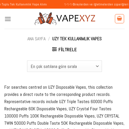
İçeriğe
Kullanımlık Vape Alımı
✨✨✨Bireylerden ve işletmelerden siparişleri kabul edi
atla
ANA SAYFA
/
UZY TEK KULLANIMLIK VAPES
FILTRELE
For searches centred on UZY Disposable Vapes, this collection
provides a direct route to the corresponding product records.
Representative records include UZY Triple Tastes 60000 Puffs
Rechargeable 60K Disposable Vapes, UZY Crystal Four Tastes
100000 Puffs 100K Rechargeable Disposable Vapes, UZY CRYSTAL
TWIN 50000 Puffs Double Taste 50K Rechargeable Disposable Vapes,