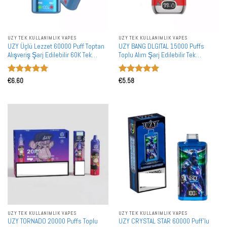
UZY TEK KULLANIMLIK VAPES
UZY TEK KULLANIMLIK VAPES
UZY Üçlü Lezzet 60000 Puff Toptan
UZY BANG DLGITAL 15000 Puffs
Alışveriş Şarj Edilebilir 60K Tek
Toplu Alım Şarj Edilebilir Tek
Kullanımlık Vape
Kullanımlık Vape Toptan Satış
5 üzerinden
5 üzerinden
€
6.60
€
5.58
5
oy aldı
5
oy aldı
UZY TEK KULLANIMLIK VAPES
UZY TEK KULLANIMLIK VAPES
UZY TORNADO 20000 Puffs Toplu
UZY CRYSTAL STAR 60000 Puff'lu