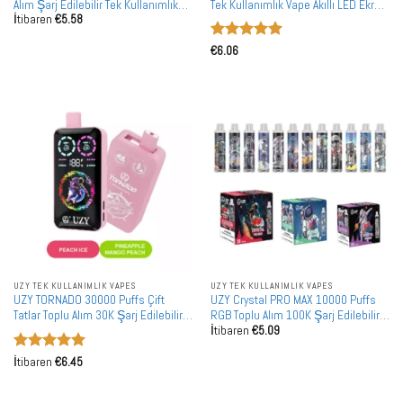
Alım Şarj Edilebilir Tek Kullanımlık
Tek Kullanımlık Vape Akıllı LED Ekran
İtibaren
€
5.58
Vape
60K Toptan Alışveriş
5 üzerinden
€
6.06
5
oy aldı
UZY TEK KULLANIMLIK VAPES
UZY TEK KULLANIMLIK VAPES
UZY TORNADO 30000 Puffs Çift
UZY Crystal PRO MAX 10000 Puffs
Tatlar Toplu Alım 30K Şarj Edilebilir
RGB Toplu Alım 100K Şarj Edilebilir
İtibaren
€
5.09
Tek Kullanımlık Vape Toptan Satış
Tek Kullanımlık Vape Toptan Satış
5 üzerinden
İtibaren
€
6.45
5
oy aldı