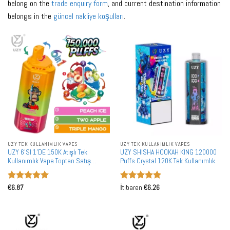
belong on the
trade enquiry form
, and current destination information
belongs in the
güncel nakliye koşulları
.
UZY TEK KULLANIMLIK VAPES
UZY TEK KULLANIMLIK VAPES
UZY 6'SI 1'DE 150K Atışlı Tek
UZY SHISHA HOOKAH KING 120000
Kullanımlık Vape Toptan Satış
Puffs Crystal 120K Tek Kullanımlık
150000 Puff Toplu Alım
Vape Toptan Alışveriş İadesiz Akıllı
Ekran Taşınabilir Şarj Edilebilir
5 üzerinden
5 üzerinden
€
6.87
İtibaren
€
6.26
5
oy aldı
5
oy aldı