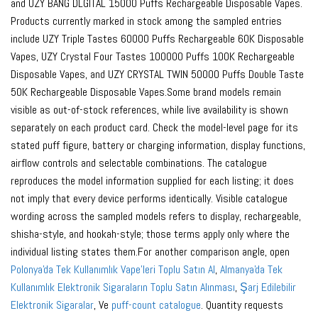
and UZY BANG DLGITAL 15000 Puffs Rechargeable Disposable Vapes.
Products currently marked in stock among the sampled entries
include UZY Triple Tastes 60000 Puffs Rechargeable 60K Disposable
Vapes, UZY Crystal Four Tastes 100000 Puffs 100K Rechargeable
Disposable Vapes, and UZY CRYSTAL TWIN 50000 Puffs Double Taste
50K Rechargeable Disposable Vapes.Some brand models remain
visible as out-of-stock references, while live availability is shown
separately on each product card. Check the model-level page for its
stated puff figure, battery or charging information, display functions,
airflow controls and selectable combinations. The catalogue
reproduces the model information supplied for each listing; it does
not imply that every device performs identically. Visible catalogue
wording across the sampled models refers to display, rechargeable,
shisha-style, and hookah-style; those terms apply only where the
individual listing states them.For another comparison angle, open
Polonya'da Tek Kullanımlık Vape'leri Toplu Satın Al
,
Almanya'da Tek
Kullanımlık Elektronik Sigaraların Toplu Satın Alınması
,
Şarj Edilebilir
Elektronik Sigaralar
, Ve
puff-count catalogue
. Quantity requests