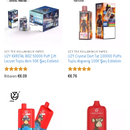
UZY TEK KULLANIMLIK VAPES
UZY TEK KULLANIMLIK VAPES
UZY KRİSTAL İKİZ 50000 Puff Çift
UZY Crystal Dört Tat 100000 Puffs
Lezzet Toplu Alım 50K Şarj Edilebilir
Toplu Alışveriş 100K Şarj Edilebilir
Tek Kullanımlık Vape Toptan Satış
Tek Kullanımlık Vape Toptan Satış
5 üzerinden
5 üzerinden
İtibaren
€
6.09
€
6.76
5
oy aldı
5
oy aldı