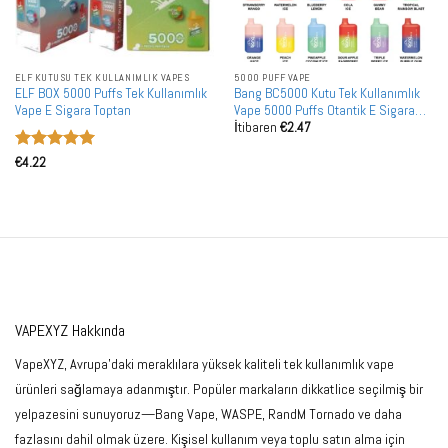
ELF KUTUSU TEK KULLANIMLIK VAPES
5000 PUFF VAPE
ELF BOX 5000 Puffs Tek Kullanımlık
Bang BC5000 Kutu Tek Kullanımlık
Vape E Sigara Toptan
Vape 5000 Puffs Otantik E Sigara
İtibaren
€
2.47
Kalemi
5 üzerinden
€
4.22
5
oy aldı
VAPEXYZ Hakkında
VapeXYZ, Avrupa'daki meraklılara yüksek kaliteli tek kullanımlık vape
ürünleri sağlamaya adanmıştır. Popüler markaların dikkatlice seçilmiş bir
yelpazesini sunuyoruz—Bang Vape, WASPE, RandM Tornado ve daha
fazlasını dahil olmak üzere. Kişisel kullanım veya toplu satın alma için