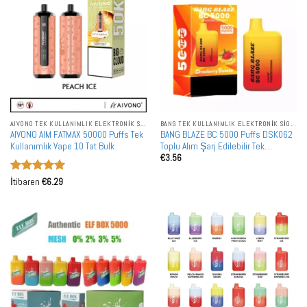
AIVONO TEK KULLANIMLIK ELEKTRONIK SIGARALAR
BANG TEK KULLANIMLIK ELEKTRONIK SIGARALAR
AIVONO AIM FATMAX 50000 Puffs Tek
BANG BLAZE BC 5000 Puffs DSK062
Kullanımlık Vape 10 Tat Bulk
Toplu Alım Şarj Edilebilir Tek
€
3.56
Kullanımlık Vape Toptan Satış
5 üzerinden
İtibaren
€
6.29
5
oy aldı