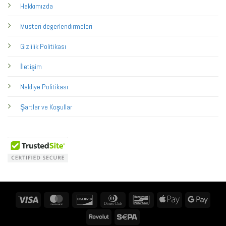
Hakkımızda
Musteri degerlendirmeleri
Gizlilik Politikası
İletişim
Nakliye Politikası
Şartlar ve Koşullar
Visa
MasterCard
Discover
Dinners
Bancontact
Apple
Googl
Club
Pay
Pay
Revolut
Sepa