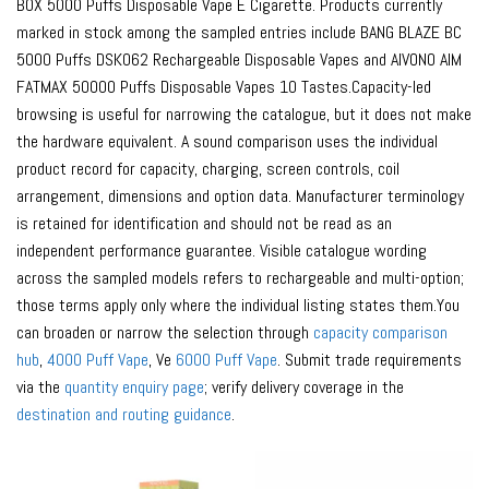
BOX 5000 Puffs Disposable Vape E Cigarette. Products currently
marked in stock among the sampled entries include BANG BLAZE BC
5000 Puffs DSK062 Rechargeable Disposable Vapes and AIVONO AIM
FATMAX 50000 Puffs Disposable Vapes 10 Tastes.Capacity-led
browsing is useful for narrowing the catalogue, but it does not make
the hardware equivalent. A sound comparison uses the individual
product record for capacity, charging, screen controls, coil
arrangement, dimensions and option data. Manufacturer terminology
is retained for identification and should not be read as an
independent performance guarantee. Visible catalogue wording
across the sampled models refers to rechargeable and multi-option;
those terms apply only where the individual listing states them.You
can broaden or narrow the selection through
capacity comparison
hub
,
4000 Puff Vape
, Ve
6000 Puff Vape
. Submit trade requirements
via the
quantity enquiry page
; verify delivery coverage in the
destination and routing guidance
.