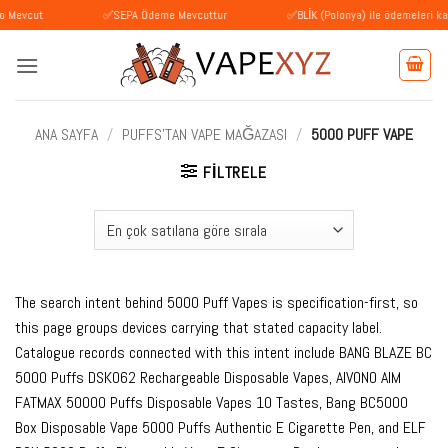
İçeriğe
✅SEPA Ödeme Mevcuttur
✅BLİK (Polonya) ile ödemeleri kabul ediyo
atla
ANA SAYFA
/
PUFFS'TAN VAPE MAĞAZASI
/
5000 PUFF VAPE
FILTRELE
The search intent behind 5000 Puff Vapes is specification-first, so
this page groups devices carrying that stated capacity label.
Catalogue records connected with this intent include BANG BLAZE BC
5000 Puffs DSK062 Rechargeable Disposable Vapes, AIVONO AIM
FATMAX 50000 Puffs Disposable Vapes 10 Tastes, Bang BC5000
Box Disposable Vape 5000 Puffs Authentic E Cigarette Pen, and ELF