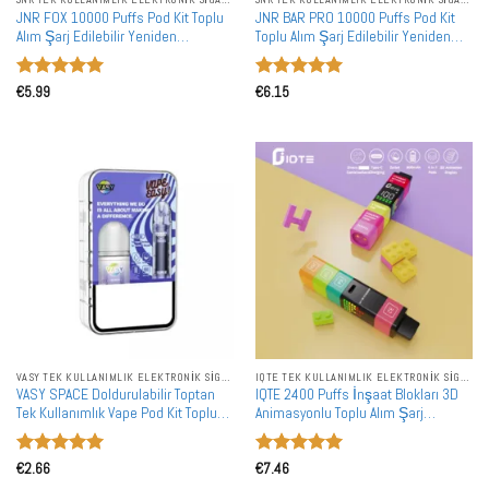
JNR FOX 10000 Puffs Pod Kit Toplu
JNR BAR PRO 10000 Puffs Pod Kit
Alım Şarj Edilebilir Yeniden
Toplu Alım Şarj Edilebilir Yeniden
Doldurulabilir Vape Toptan Satış
Doldurulabilir Vape Toptan Satış
5 üzerinden
5 üzerinden
€
5.99
€
6.15
5
oy aldı
5
oy aldı
VASY TEK KULLANIMLIK ELEKTRONIK SIGARALAR
IQTE TEK KULLANIMLIK ELEKTRONIK SIGARALAR
VASY SPACE Doldurulabilir Toptan
IQTE 2400 Puffs İnşaat Blokları 3D
Tek Kullanımlık Vape Pod Kit Toplu
Animasyonlu Toplu Alım Şarj
Alım
Edilebilir Tek Kullanımlık Vape
Toptan Satış
5 üzerinden
5 üzerinden
€
2.66
€
7.46
5
oy aldı
5
oy aldı