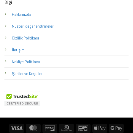
Bilgi
Hakkımızda
Musteri degerlendirmeleri
Gizlilik Politikası
İletişim
Nakliye Politikası
Şartlar ve Koşullar
Visa
MasterCard
Discover
Dinners
Bancontact
Apple
Googl