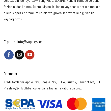
yelpazesini sunuyoruz—Bang Vape, WASPE, RandM Tornado ve daha
fazlasını dahil olmak üzere. Kişisel kullanım veya toplu satın alma için
olsun, VapeXYZ premium ürünler ve güvenilir hizmet için güvenilir
kaynağınızdır.
E-posta:
info@vapexyz.com
Ödemeler
Kredi Kartlarını, Apple Pay, Google Pay, SEPA, Trustly, Bancontact, BLIK,
Przelewy24, Multibanco ve daha fazlasını kabul ediyoruz.