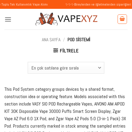
İçeriğe
Kullanımlık Vape Alımı
✨✨✨Bireylerden ve işletmelerden siparişleri kabul edi
atla
ANA SAYFA
/
POD SISTEMI
FILTRELE
This Pod System category groups devices by a shared format,
construction idea or operating feature. Models associated with this
section include VASY SIO POD Rechargeable Vapes, AIVONO AIM AIPOD
KIT 30K Disposable Vape 30000 Puffs Smart Screen Display, Zgar
Vape AZ Pod 6.0 1X Pod, and Zgar Vape AZ Pods 5.0 (3-in-1 Pack) 3X
Pod. Products currently marked in stock among the sampled entries