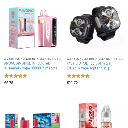
AIVONO TEK KULLANIMLIK ELEKTRONIK SIGARALAR
VASY TEK KULLANIMLIK ELEKTRONIK SIGARALAR
AIVONO AIM AIPOD KİT 30K Tek
VASY SIO POD Toplu Alım Şarj
Kullanımlık Vape 30000 Puff Toptan
Edilebilir Vape Toptan Satış
Akıllı Ekran Gösterisi
5 üzerinden
5 üzerinden
€
6.78
€
11.72
5
oy aldı
5
oy aldı