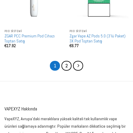
POD SISTEMI
POD SISTEMI
ZGAR PCC Premium Pod Cihazı
Zgar Vape AZ Pods 5.0 (3'lü Paket)
Toptan Satış
3X Pod Toptan Satış
€
17.92
€
6.77
1
2
VAPEXYZ Hakkında
VapeXYZ, Avrupa'daki meraklılara yüksek kaliteli tek kullanımlık vape
ürünleri sağlamaya adanmıştır. Popüler markaların dikkatlice seçilmiş bir