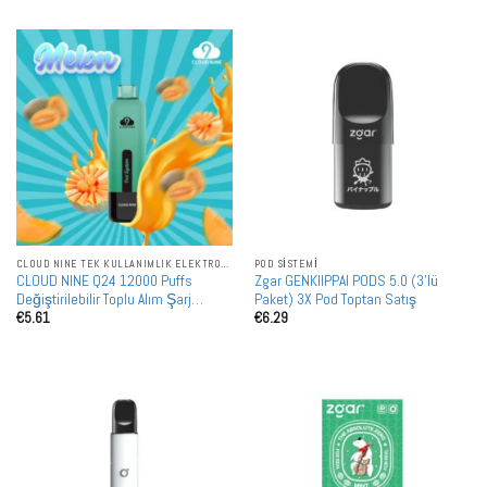
CLOUD NINE TEK KULLANIMLIK ELEKTRONIK SIGARALAR
POD SISTEMI
CLOUD NINE Q24 12000 Puffs
Zgar GENKIIPPAI PODS 5.0 (3'lü
Değiştirilebilir Toplu Alım Şarj
Paket) 3X Pod Toptan Satış
€
5.61
€
6.29
Edilebilir Tek Kullanımlık Vape
Toptan Satış