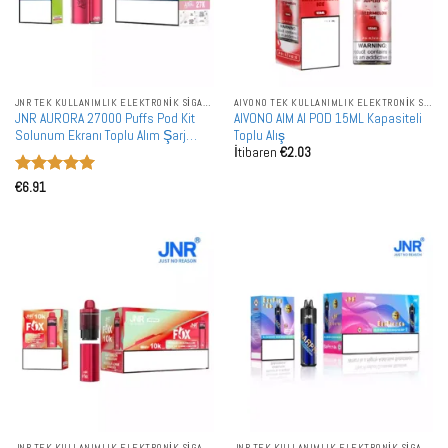
JNR TEK KULLANIMLIK ELEKTRONIK SIGARALAR
AIVONO TEK KULLANIMLIK ELEKTRONIK SIGARALAR
JNR AURORA 27000 Puffs Pod Kit
AIVONO AIM AI POD 15ML Kapasiteli
Solunum Ekranı Toplu Alım Şarj
Toplu Alış
İtibaren
€
2.03
Edilebilir Yeniden Doldurulabilir
Vape Toptan Satış
5 üzerinden
€
6.91
5
oy aldı
JNR TEK KULLANIMLIK ELEKTRONIK SIGARALAR
JNR TEK KULLANIMLIK ELEKTRONIK SIGARALAR