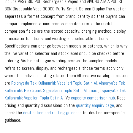
include VASY SIO POD Rechargeable Vapes and AIVONO AIM AIPOD KIT
30K Disposable Vape 30000 Puffs Smart Screen Display.The section
separates a format concept from brand identity so that buyers can
compare implementations across manufacturers. The useful
comparison fields are the stated capacity, charging method, display
or indicator functions, coil wording and selectable options.
Specifications can change between models or batches, which is why
the live variation selector and stock label should be checked before
ordering. Visible catalogue wording across the sampled models
refers to screen, display, and rechargeable; those terms apply only
where the individual listing states them.Alternative catalogue routes
are
Polonya'da Tek Kullanımlık Vape'leri Toplu Satın Al
,
Almanya'da Tek
Kullanımlık Elektronik Sigaraların Toplu Satın Alınması
,
İspanya'da Tek
Kullanımlık Vape'leri Toplu Satın Al
, Ve
capacity comparison hub
. Keep
pricing and quantity discussions on the
quantity enquiry page
, and
check the
destination and routing guidance
for destination-specific
guidance.