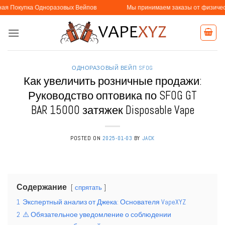
Skip
 Одноразовых Вейпов
Мы принимаем заказы от физических и юридич
to
content
ОДНОРАЗОВЫЙ ВЕЙП SFOG
Как увеличить розничные продажи:
Руководство оптовика по SFOG GT
BAR 15000 затяжек Disposable Vape
POSTED ON
2025-01-03
BY
JACK
Содержание
спрятать
1
Экспертный анализ от Джека: Основателя VapeXYZ
2
⚠️ Обязательное уведомление о соблюдении