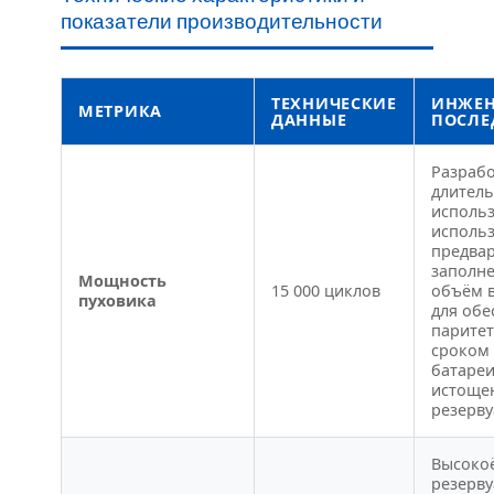
показатели производительности
ТЕХНИЧЕСКИЕ
ИНЖЕН
МЕТРИКА
ДАННЫЕ
ПОСЛЕ
Разрабо
длител
использ
использ
предва
заполн
Мощность
15 000 циклов
объём в
пуховика
для обе
паритет
сроком
батареи
истоще
резерву
Высоко
резерву