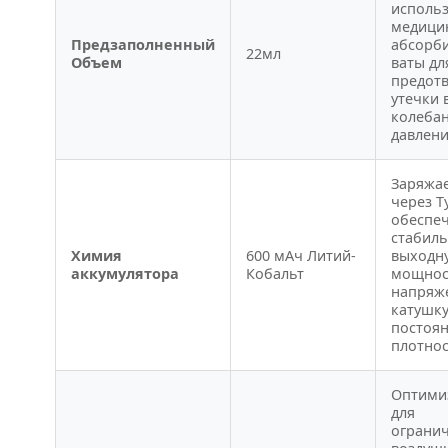
исполь
медици
Предзаполненный
абсорб
22мл
Объем
ваты дл
предот
утечки 
колеба
давлени
Заряжа
через T
обеспе
стабил
Химия
600 мАч Литий-
выходн
аккумулятора
Кобальт
мощнос
напряж
катушку
постоя
плотнос
Оптими
для
ограни