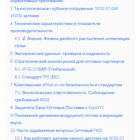
нормативных требований
3
Технологическое глубокое погружение: SFOG GT BAR
15000 затяжек
4
Технические характеристики и показатели
производительности
4.1
🔬 Знание: Физика двойного распыления атомизации
сетки
5
Эмпирические данные: проверка и надежность
6
Стратегический анализ рынка для оптовых партнеров
6.1
SFOG GT БАР (Глобальный)
6.2
Стандарт TPD (ЕС)
7
Комплексная affiliation по безопасности и стандартам
7.1
Экологическая ответственность: Соблюдение
требований WEEE
8
Защитите Свои Оптовые Поставки с VapeXYZ
9
Понимание динамики воздушного потока и вариации
вкуса
10
Часто задаваемые вопросы (оптовый FAQ)
10.1
Как работают датчики умного дисплея на SFOG GT