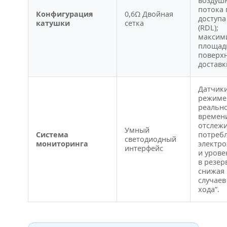
воздуш
потока
Конфигурация
0,6Ω Двойная
доступа
катушки
сетка
(RDL);
максим
площад
поверхн
доставк
Датчики
режиме
реальн
времен
отслеж
Умный
Система
потреб
светодиодный
мониторинга
электро
интерфейс
и урове
в резер
снижая 
случаев
хода”.