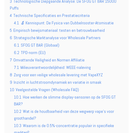
3
Technologische Diepgaande Analyse: De SFOG GT BAR 15000
Puffs
4
Technische Specificaties en Prestatiecriteria
4.1
🔬 Kennispunt: De Fysica van Dubbelrooster-Atomisatie
5
Empirisch bewijsmateriaal: testen en betrouwbaarheid
6
Strategische Marktanalyse voor Wholesale Partners
6.1
SFOG GT BAR (Globaal)
6.2
TPD-norm (EU)
7
Omvattende Veiligheid en Normen Affiliatie
7.1
Milieuverantwoordelijkheid: WEEE-naleving
8
Zorg voor een veilige wholesale levering met VapeXYZ
9
Inzicht in luchtstroomdynamiek en variatie in smaak
10
Veelgestelde Vragen (Wholesale FAQ)
10.1
Hoe werken de slimme display-sensoren op de SFOG GT
BAR?
10.2
Wat is de houdbaarheid van deze wegwerp vape's voor
groothandel?
10.3
Waarom is de 0.5%-concentratie populair in specifieke
markten?