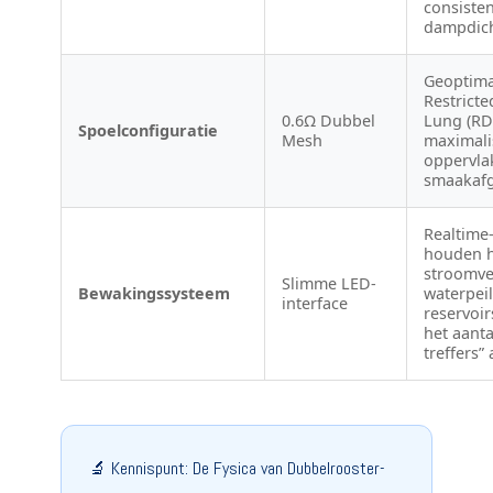
consiste
dampdich
Geoptima
Restricte
0.6Ω Dubbel
Lung (RD
Spoelconfiguratie
Mesh
maximali
oppervla
smaakafg
Realtime
houden 
stroomve
Slimme LED-
Bewakingssysteem
waterpeil
interface
reservoir
het aanta
treffers”
🔬 Kennispunt: De Fysica van Dubbelrooster-