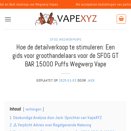
Ga
ankoop van Wegwerp Vapes
We accepteren bestellingen van particulieren en be
naar
inhoud
SFOG WEGWERPVAPE
Hoe de detailverkoop te stimuleren: Een
gids voor groothandelaars voor de SFOG GT
BAR 15000 Puffs Wegwerp Vape
GEPLAATST OP
2025-01-03
DOOR
JACK
Inhoud
verbergen
1
Deskundige Analyse door Jack: Oprichter van VapeXYZ
2
⚠️ Verplicht Advies over Regelgevende Naleving