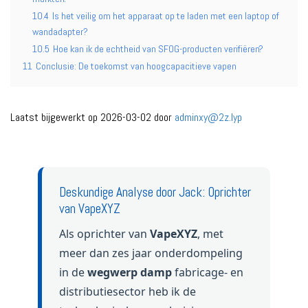
10.4
Is het veilig om het apparaat op te laden met een laptop of
wandadapter?
10.5
Hoe kan ik de echtheid van SFOG-producten verifiëren?
11
Conclusie: De toekomst van hoogcapacitieve vapen
Laatst bijgewerkt op 2026-03-02 door
adminxy@2z.lyp
Deskundige Analyse door Jack: Oprichter
van VapeXYZ
Als oprichter van
VapeXYZ
, met
meer dan zes jaar onderdompeling
in de
wegwerp damp
fabricage- en
distributiesector heb ik de