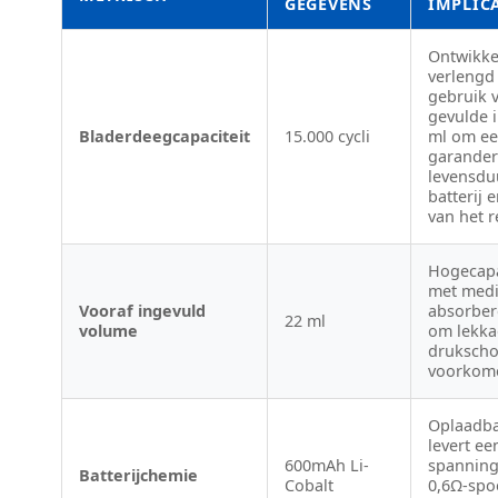
GEGEVENS
IMPLICA
Ontwikke
verlengd
gebruik 
gevulde 
Bladerdeegcapaciteit
15.000 cycli
ml om een
garander
levensdu
batterij 
van het r
Hogecapa
met medi
Vooraf ingevuld
absorber
22 ml
volume
om lekka
druksch
voorkom
Oplaadba
levert ee
600mAh Li-
spanning
Batterijchemie
Cobalt
0,6Ω-spo