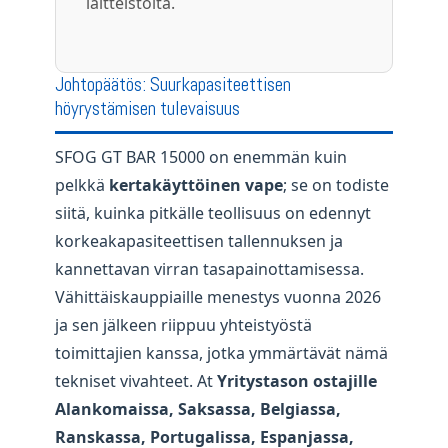
laitteistolta.
Johtopäätös: Suurkapasiteettisen
höyrystämisen tulevaisuus
SFOG GT BAR 15000 on enemmän kuin
pelkkä
kertakäyttöinen vape
; se on todiste
siitä, kuinka pitkälle teollisuus on edennyt
korkeakapasiteettisen tallennuksen ja
kannettavan virran tasapainottamisessa.
Vähittäiskauppiaille menestys vuonna 2026
ja sen jälkeen riippuu yhteistyöstä
toimittajien kanssa, jotka ymmärtävät nämä
tekniset vivahteet. At
Yritystason ostajille
Alankomaissa, Saksassa, Belgiassa,
Ranskassa, Portugalissa, Espanjassa,