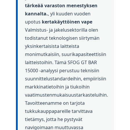
tärkeää varaston menestyksen
kannalta.
, yli kuuden vuoden
upotus
kertakäyttöinen vape
Valmistus- ja jakelusektorilla olen
todistanut teknologisen siirtymän
yksinkertaisista laitteista
monimutkaisiin, suurikapasiteettisiin
laitteistoihin. Tämä SFOG GT BAR
15000 -analyysi perustuu teknisiin
suunnittelustandardeihin, empiirisiin
markkinatietoihin ja tiukoihin
vaatimustenmukaisuustarkasteluihin.
Tavoitteenamme on tarjota
tukkukauppapareille tarvittava
tietämys, jotta he pystyvät
navigoimaan muuttuvassa