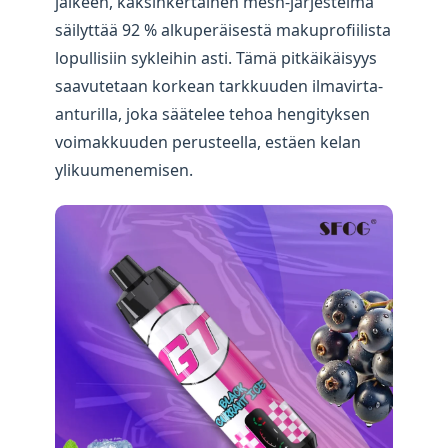
jälkeen, kaksinkertainen mesh-järjestelmä
säilyttää 92 % alkuperäisestä makuprofiilista
lopullisiin sykleihin asti. Tämä pitkäikäisyys
saavutetaan korkean tarkkuuden ilmavirta-
anturilla, joka säätelee tehoa hengityksen
voimakkuuden perusteella, estäen kelan
ylikuumenemisen.