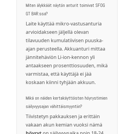
Miten älykkäät näytön anturit toimivat SFOG
GT BAR:ssa?
Laite käyttää mikro-vastusanturia
arvioidakseen jäljellä olevan
tilavuuden kumulatiivisen puuska-
ajan perusteella. Akkuanturi mittaa
jännitehäviön Li-ion-kennon yli
antaakseen prosenttiosuuden, mikä
varmistaa, että käyttäjä ei jää
koskaan kiinni tyhjään akkuun.
Mikä on näiden kertakäyttöisten höyrystimien
säilyvyysajan vähittäismyyntiin?
Tiivistetyn pakkauksen ja erittäin
vakaan akun kemian vuoksi nämä
höyryt
on säilyvyysaika noin 18-24