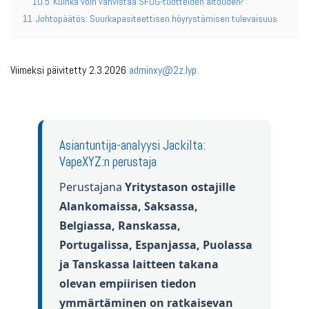
10.5
Kuinka voin vahvistaa SFOG-tuotteiden aitouden?
11
Johtopäätös: Suurkapasiteettisen höyrystämisen tulevaisuus
Viimeksi päivitetty 2.3.2026
adminxy@2z.lyp
Asiantuntija-analyysi Jackilta:
VapeXYZ:n perustaja
Perustajana
Yritystason ostajille
Alankomaissa, Saksassa,
Belgiassa, Ranskassa,
Portugalissa, Espanjassa, Puolassa
ja Tanskassa laitteen takana
olevan empiirisen tiedon
ymmärtäminen on ratkaisevan