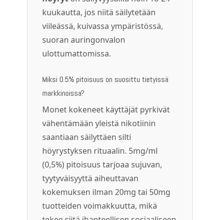
kuukautta, jos niitä säilytetään
viileässä, kuivassa ympäristössä,
suoran auringonvalon
ulottumattomissa.
Miksi 0.5% pitoisuus on suosittu tietyissä
markkinoissa?
Monet kokeneet käyttäjät pyrkivät
vähentämään yleistä nikotiinin
saantiaan säilyttäen silti
höyrystyksen rituaalin. 5mg/ml
(0,5%) pitoisuus tarjoaa sujuvan,
tyytyväisyyttä aiheuttavan
kokemuksen ilman 20mg tai 50mg
tuotteiden voimakkuutta, mikä
tekee siitä ihanteellisen sosiaaliseen