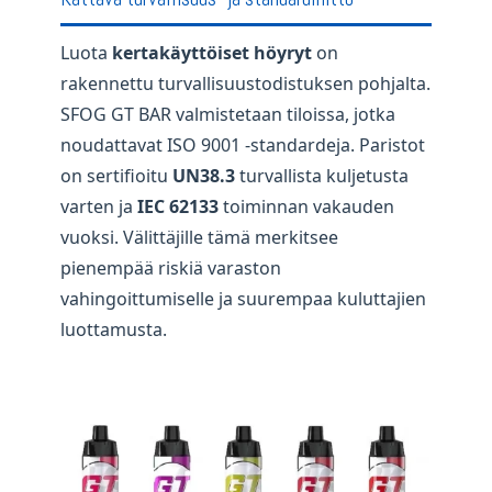
Luota
kertakäyttöiset höyryt
on
rakennettu turvallisuustodistuksen pohjalta.
SFOG GT BAR valmistetaan tiloissa, jotka
noudattavat ISO 9001 -standardeja. Paristot
on sertifioitu
UN38.3
turvallista kuljetusta
varten ja
IEC 62133
toiminnan vakauden
vuoksi. Välittäjille tämä merkitsee
pienempää riskiä varaston
vahingoittumiselle ja suurempaa kuluttajien
luottamusta.