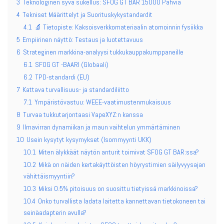
3
Teknologinen syvä sukellus: SFOG GT BAR 15000 Pahvia
4
Tekniset Määrittelyt ja Suorituskykystandardit
4.1
🔬 Tietopiste: Kaksoisverkkomateriaalin atomoinnin fysiikka
5
Empiirinen näyttö: Testaus ja luotettavuus
6
Strateginen markkina-analyysi tukkukauppakumppaneille
6.1
SFOG GT -BAARI (Globaali)
6.2
TPD-standardi (EU)
7
Kattava turvallisuus- ja standardiliitto
7.1
Ympäristövastuu: WEEE-vaatimustenmukaisuus
8
Turvaa tukkutarjontaasi VapeXYZ:n kanssa
9
Ilmavirran dynamiikan ja maun vaihtelun ymmärtäminen
10
Usein kysytyt kysymykset (Isommyynti UKK)
10.1
Miten älykkäät näytön anturit toimivat SFOG GT BAR:ssa?
10.2
Mikä on näiden kertakäyttöisten höyrystimien säilyvyysajan
vähittäismyyntiin?
10.3
Miksi 0.5% pitoisuus on suosittu tietyissä markkinoissa?
10.4
Onko turvallista ladata laitetta kannettavan tietokoneen tai
seinäadapterin avulla?