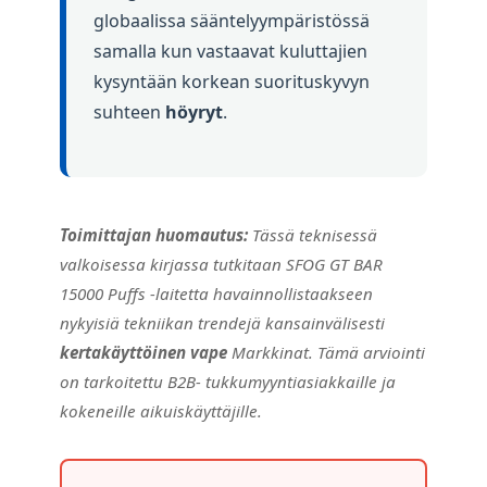
globaalissa sääntelyympäristössä
samalla kun vastaavat kuluttajien
kysyntään korkean suorituskyvyn
suhteen
höyryt
.
Toimittajan huomautus:
Tässä teknisessä
valkoisessa kirjassa tutkitaan SFOG GT BAR
15000 Puffs -laitetta havainnollistaakseen
nykyisiä tekniikan trendejä kansainvälisesti
kertakäyttöinen vape
Markkinat. Tämä arviointi
on tarkoitettu B2B- tukkumyyntiasiakkaille ja
kokeneille aikuiskäyttäjille.