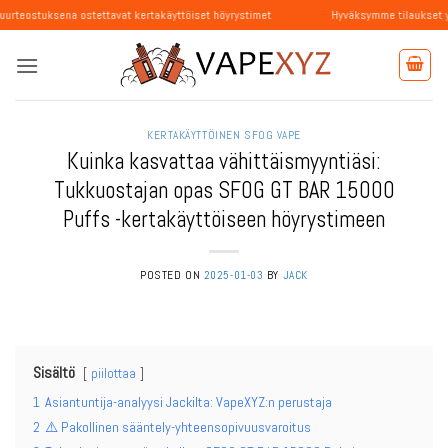
Skip
 ostettavat kertakäyttöiset höyrystimet
Hyväksymme tilaukset yksityishenkilöi
to
content
KERTAKÄYTTÖINEN SFOG VAPE
Kuinka kasvattaa vähittäismyyntiäsi:
Tukkuostajan opas SFOG GT BAR 15000
Puffs -kertakäyttöiseen höyrystimeen
POSTED ON
2025-01-03
BY
JACK
Sisältö
piilottaa
1
Asiantuntija-analyysi Jackilta: VapeXYZ:n perustaja
2
⚠️ Pakollinen sääntely-yhteensopivuusvaroitus