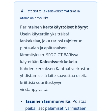
🔬 Tietopiste: Kaksoisverkkomateriaalin
atomoinnin fysiikka
Perinteinen
kertakäyttöiset höyryt
Usein käytettiin yksittäistä
lankakelaa, joka tarjosi rajoitetun
pinta-alan ja epätasaisen
lämmityksen. SFOG GT BARissa
käytetään
Kaksoisverkkokela
.
Kahden kerroksen Kanthal-verkoston
yhdistämisellä laite saavuttaa useita
kriittisiä suorituskyvyn
virstanpylväitä:
Tasainen lämmönvirta:
Poistaa
paikalliset palamiset, varmistaen