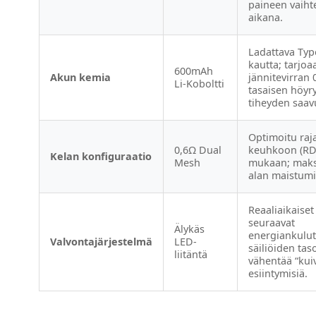
paineen vaiht
aikana.
Ladattava Typ
kautta; tarjo
600mAh
Akun kemia
jännitevirran 
Li-Koboltti
tasaisen höyr
tiheyden saav
Optimoitu raj
0,6Ω Dual
keuhkoon (RDL
Kelan konfiguraatio
Mesh
mukaan; maks
alan maistumi
Reaaliaikaiset
seuraavat
Älykäs
energiankulut
Valvontajärjestelmä
LED-
säiliöiden tas
liitäntä
vähentää “kuiv
esiintymisiä.