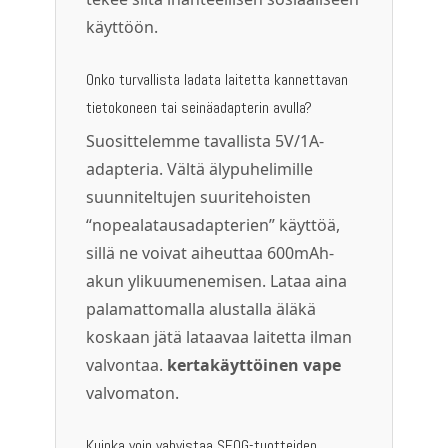
käyttöön.
Onko turvallista ladata laitetta kannettavan
tietokoneen tai seinäadapterin avulla?
Suosittelemme tavallista 5V/1A-
adapteria. Vältä älypuhelimille
suunniteltujen suuritehoisten
“nopealatausadapterien” käyttöä,
sillä ne voivat aiheuttaa 600mAh-
akun ylikuumenemisen. Lataa aina
palamattomalla alustalla äläkä
koskaan jätä lataavaa laitetta ilman
valvontaa.
kertakäyttöinen vape
valvomaton.
Kuinka voin vahvistaa SFOG-tuotteiden