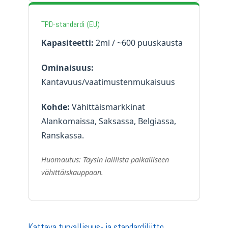
TPD-standardi (EU)
Kapasiteetti:
2ml / ~600 puuskausta
Ominaisuus:
Kantavuus/vaatimustenmukaisuus
Kohde:
Vähittäismarkkinat
Alankomaissa, Saksassa, Belgiassa,
Ranskassa.
Huomautus: Täysin laillista paikalliseen
vähittäiskauppaan.
Kattava turvallisuus- ja standardiliitto