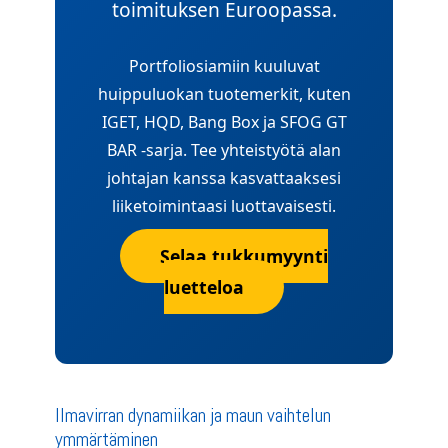
toimituksen Euroopassa.
Portfoliosiamiin kuuluvat
huippuluokan tuotemerkit, kuten
IGET, HQD, Bang Box ja SFOG GT
BAR -sarja. Tee yhteistyötä alan
johtajan kanssa kasvattaaksesi
liiketoimintaasi luottavaisesti.
Selaa tukkumyynti
luetteloa
Ilmavirran dynamiikan ja maun vaihtelun
ymmärtäminen