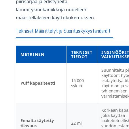
piirisarjaa ja edistyneitä
lämmitysmekaniikkoja uudelleen
määritelläkseen käyttökokemuksen.
Tekniset Määrittelyt ja Suorituskykystandardit
TEKNISET
INSINÖÖRIT
METRINEN
TIEDOT
VAIKUTUKS
Suunniteltu p
käyttöön; hyö
15 000
esitäytettyä t
Puff kapasiteetti
sykliä
käyttöiän ja sä
tyhjenemisen
varmistamisek
Korkean kapasi
joka käyttää
Ennalta täytetty
lääketieteelli
22 ml
tilavuus
vuodon estäm