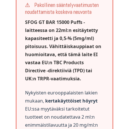
⚠️
Pakollinen sääntelyvaatimusten
noudattamista koskeva neuvonta
SFOG GT BAR 15000 Puffs -
laitteessa on 22ml:n esitäytetty
kapasiteetti ja 0,5-% (5mg/ml)
pitoisuus. Vähittäiskauppiaat on
huomioitava, että tämä laite EI
vastaa EU:n TBC Products
Directive -direktiiviä (TPD) tai
UK:n TRPR-vaatimuksia.
Nykyisten eurooppalaisten lakien
mukaan,
kertakäyttöiset höyryt
EU:ssa myytäväksi tarkoitetut
tuotteet on noudatettava 2 ml:n
enimmäistilavuutta ja 20 mg/ml:n