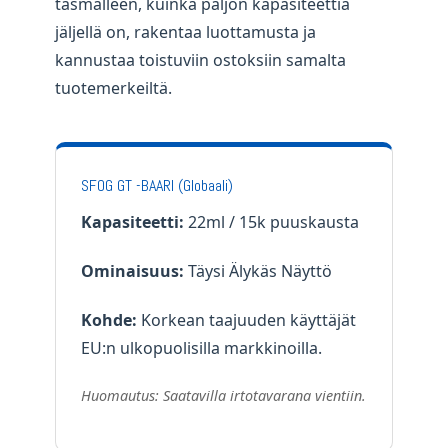
täsmälleen, kuinka paljon kapasiteettia
jäljellä on, rakentaa luottamusta ja
kannustaa toistuviin ostoksiin samalta
tuotemerkeiltä.
SFOG GT -BAARI (Globaali)
Kapasiteetti:
22ml / 15k puuskausta
Ominaisuus:
Täysi Älykäs Näyttö
Kohde:
Korkean taajuuden käyttäjät
EU:n ulkopuolisilla markkinoilla.
Huomautus: Saatavilla irtotavarana vientiin.