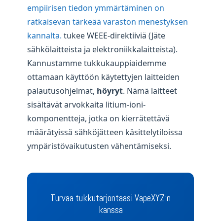
empiirisen tiedon ymmärtäminen on
ratkaisevan tärkeää varaston menestyksen
kannalta.
tukee WEEE-direktiiviä (Jäte
sähkölaitteista ja elektroniikkalaitteista).
Kannustamme tukkukauppiaidemme
ottamaan käyttöön käytettyjen laitteiden
palautusohjelmat,
höyryt
. Nämä laitteet
sisältävät arvokkaita litium-ioni-
komponentteja, jotka on kierrätettävä
määrätyissä sähköjätteen käsittelytiloissa
ympäristövaikutusten vähentämiseksi.
Turvaa tukkutarjontaasi VapeXYZ:n
kanssa