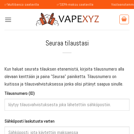
Skip
ibanco saatavilla
✅SEPA-maksu saatavilla
Vastaanotamme maksuja B
to
content
Seuraa tilaustasi
Kun haluat seurata tilauksen etenemistä, kirjoita tilausnumero alla
olevaan kenttään ja paina "Seuraa" painiketta. Tilausnumero on
kuitissa ja tilausvahvistuksessa jonka olisi pitänyt saapua sinulle.
Tilausnumero (ID)
Sähköposti laskutusta varten