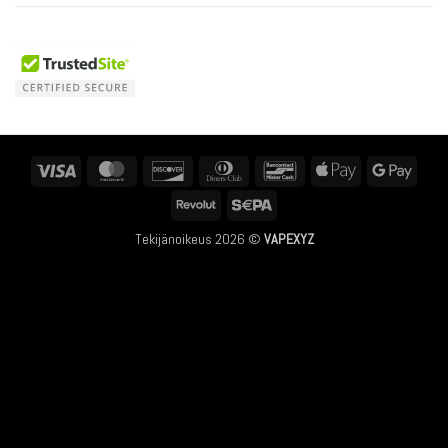
Visa
MasterCard
Discover
Dinners
Bancontact
Apple
Googl
Club
Pay
Pay
Revolut
Sepa
Tekijänoikeus 2026 ©
VAPEXYZ