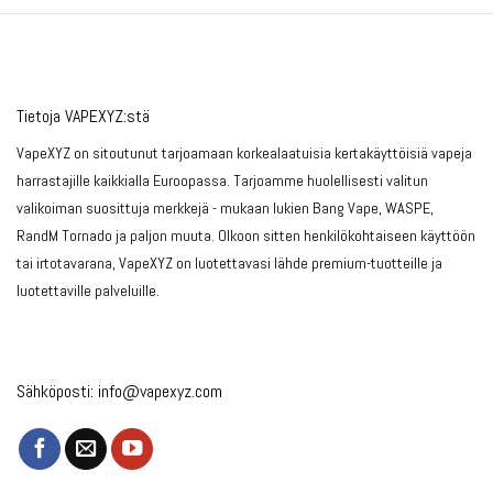
Tietoja VAPEXYZ:stä
VapeXYZ on sitoutunut tarjoamaan korkealaatuisia kertakäyttöisiä vapeja
harrastajille kaikkialla Euroopassa. Tarjoamme huolellisesti valitun
valikoiman suosittuja merkkejä - mukaan lukien Bang Vape, WASPE,
RandM Tornado ja paljon muuta. Olkoon sitten henkilökohtaiseen käyttöön
tai irtotavarana, VapeXYZ on luotettavasi lähde premium-tuotteille ja
luotettaville palveluille.
Sähköposti:
info@vapexyz.com