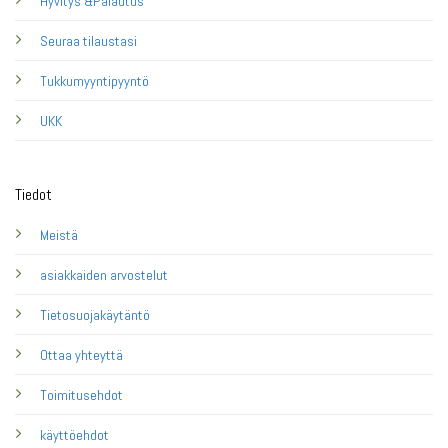
Hyvitys &Palautus
Seuraa tilaustasi
Tukkumyyntipyyntö
UKK
Tiedot
Meistä
asiakkaiden arvostelut
Tietosuojakäytäntö
Ottaa yhteyttä
Toimitusehdot
käyttöehdot