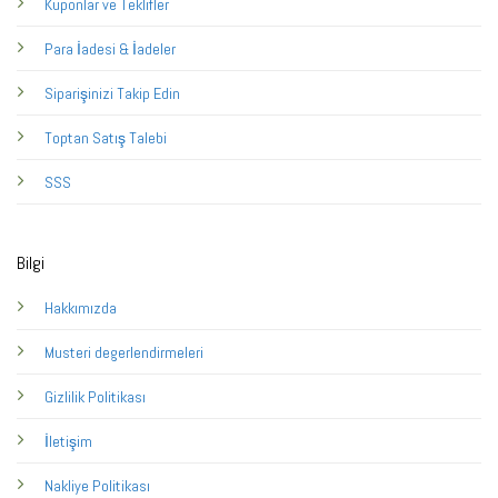
Kuponlar ve Teklifler
Para İadesi & İadeler
Siparişinizi Takip Edin
Toptan Satış Talebi
SSS
Bilgi
Hakkımızda
Musteri degerlendirmeleri
Gizlilik Politikası
İletişim
Nakliye Politikası