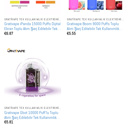
GRATIVAPE TEK KULLANIMLIK ELEKTRONIK SIGARALAR
GRATIVAPE TEK KULLANIMLIK ELEKTRONIK SIGARALAR
Grativape iPanda 15000 Puffs Dijital
Grativape Boom 9000 Puffs Toplu
Ekran Toplu Alım Şarj Edilebilir Tek
Alım Şarj Edilebilir Tek Kullanımlık
€
6.87
€
5.55
Kullanımlık Vape Toptan Satış
Vape Toptan Satış
GRATIVAPE TEK KULLANIMLIK ELEKTRONIK SIGARALAR
Grativape Gbot 10000 Puff'lu Toplu
Alım Şarj Edilebilir Tek Kullanımlık
€
5.81
Vape Toptan Satış