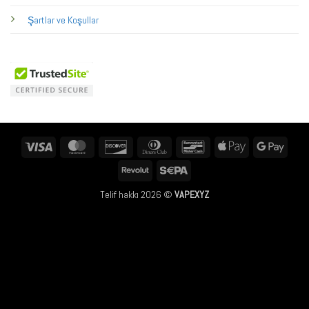
Şartlar ve Koşullar
Visa
MasterCard
Discover
Dinners
Bancontact
Apple
Googl
Club
Pay
Pay
Revolut
Sepa
Telif hakkı 2026 ©
VAPEXYZ