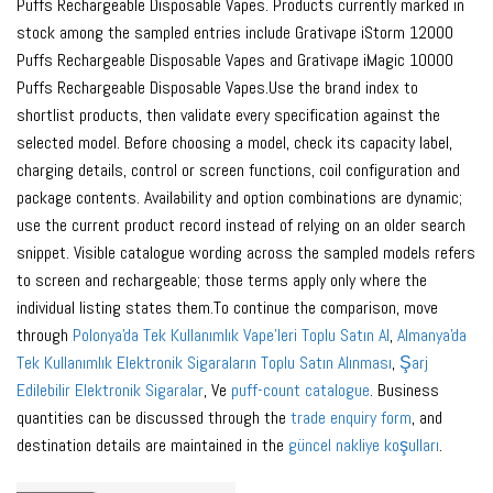
Puffs Rechargeable Disposable Vapes. Products currently marked in
stock among the sampled entries include Grativape iStorm 12000
Puffs Rechargeable Disposable Vapes and Grativape iMagic 10000
Puffs Rechargeable Disposable Vapes.Use the brand index to
shortlist products, then validate every specification against the
selected model. Before choosing a model, check its capacity label,
charging details, control or screen functions, coil configuration and
package contents. Availability and option combinations are dynamic;
use the current product record instead of relying on an older search
snippet. Visible catalogue wording across the sampled models refers
to screen and rechargeable; those terms apply only where the
individual listing states them.To continue the comparison, move
through
Polonya'da Tek Kullanımlık Vape'leri Toplu Satın Al
,
Almanya'da
Tek Kullanımlık Elektronik Sigaraların Toplu Satın Alınması
,
Şarj
Edilebilir Elektronik Sigaralar
, Ve
puff-count catalogue
. Business
quantities can be discussed through the
trade enquiry form
, and
destination details are maintained in the
güncel nakliye koşulları
.