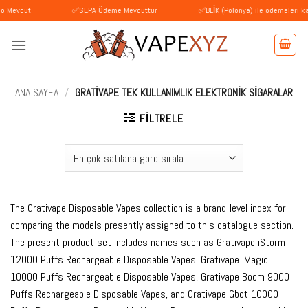
İçeriğe
✅SEPA Ödeme Mevcuttur
✅BLİK (Polonya) ile ödemeleri kabul ediy
atla
ANA SAYFA
/
GRATIVAPE TEK KULLANIMLIK ELEKTRONIK SIGARALAR
FILTRELE
The Grativape Disposable Vapes collection is a brand-level index for
comparing the models presently assigned to this catalogue section.
The present product set includes names such as Grativape iStorm
12000 Puffs Rechargeable Disposable Vapes, Grativape iMagic
10000 Puffs Rechargeable Disposable Vapes, Grativape Boom 9000
Puffs Rechargeable Disposable Vapes, and Grativape Gbot 10000