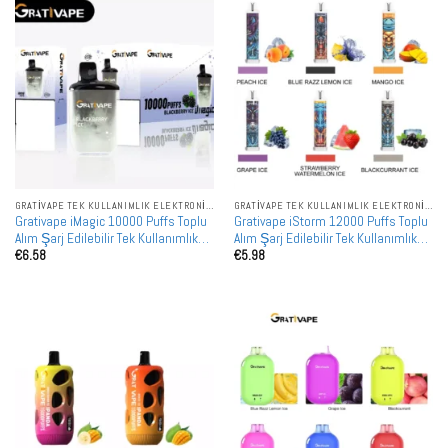
GRATIVAPE TEK KULLANIMLIK ELEKTRONIK SIGARALAR
GRATIVAPE TEK KULLANIMLIK ELEKTRONIK SIGARALAR
Grativape iMagic 10000 Puffs Toplu
Grativape iStorm 12000 Puffs Toplu
Alım Şarj Edilebilir Tek Kullanımlık
Alım Şarj Edilebilir Tek Kullanımlık
€
6.58
€
5.98
Vape Toptan Satış
Vape Toptan Satış