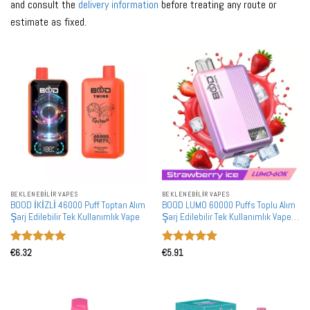
and consult the
delivery information
before treating any route or
estimate as fixed.
BEKLENEBILIR VAPES
BEKLENEBILIR VAPES
BOOD İKİZLİ 46000 Puff Toptan Alım
BOOD LUMO 60000 Puffs Toplu Alım
Şarj Edilebilir Tek Kullanımlık Vape
Şarj Edilebilir Tek Kullanımlık Vape
Toptan Satış
5 üzerinden
5 üzerinden
€
6.32
€
5.91
5
oy aldı
5
oy aldı