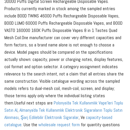
30000 Puffs Digital Screen Rechargeable Disposable Vapes.
Products currently marked in stock among the sampled entries
include BOOD TWINS 46000 Puffs Rechargeable Disposable Vapes,
BOOD LUMO 60000 Puffs Rechargeable Disposable Vapes, and BOOD
VASTO 160000 160K Puffs Disposable Vapes 8 in 1 Tastes Quad
Mesh Coil.One manufacturer can cover very different capacities and
form factors, so a brand name alone is not enough to choose a
device. Model pages should be compared on the specifications
actually shown: capacity, power or charging notes, display features,
coil format and option selector. A category assignment indicates
relevance to the search intent, not a claim that all entries share the
same construction. Visible catalogue wording across the sampled
models refers to dual-mesh coil, mesh-coil, screen, and display;
those terms apply only where the individual listing states
them.Useful next steps are
Polonya'da Tek Kullanımlık Vape'leri Toplu
Satın Al
,
Almanya'da Tek Kullanımlık Elektronik Sigaraların Toplu Satın
Alınması
,
Şarj Edilebilir Elektronik Sigaralar
, Ve
capacity-based
catalogue
. Use the
wholesale request form
for quantity questions