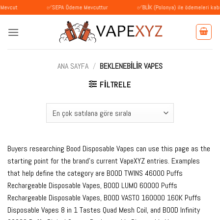
İçeriğe
✅SEPA Ödeme Mevcuttur
✅BLİK (Polonya) ile ödemeleri kabul ediyor
atla
ANA SAYFA
/
BEKLENEBILIR VAPES
FILTRELE
Buyers researching Bood Disposable Vapes can use this page as the
starting point for the brand’s current VapeXYZ entries. Examples
that help define the category are BOOD TWINS 46000 Puffs
Rechargeable Disposable Vapes, BOOD LUMO 60000 Puffs
Rechargeable Disposable Vapes, BOOD VASTO 160000 160K Puffs
Disposable Vapes 8 in 1 Tastes Quad Mesh Coil, and BOOD Infinity