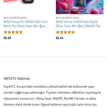
BEKLENEBILIR VAPES
BEKLENEBILIR VAPES
BOOD Pulse Pro 50000 Puffs Dual
BOOD Infinity 30000 Puffs Dijital
Mesh Tam Ekran Toplu Alım Şarj
Ekran Toplu Alım Şarj Edilebilir Tek
Edilebilir Tek Kullanımlık Vape
Kullanımlık Vape Toptan Satış
Toptan Satış
5 üzerinden
5 üzerinden
€
6.68
€
6.44
5
oy aldı
5
oy aldı
VAPEXYZ Hakkında
VapeXYZ, Avrupa'daki meraklılara yüksek kaliteli tek kullanımlık vape
ürünleri sağlamaya adanmıştır. Popüler markaların dikkatlice seçilmiş bir
yelpazesini sunuyoruz—Bang Vape, WASPE, RandM Tornado ve daha
fazlasını dahil olmak üzere. Kişisel kullanım veya toplu satın alma için