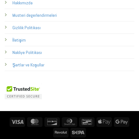
Hakkımızda
Musteri degerlendirmeleri
Gizlilik Politikası
İletişim
Nakliye Politikası
Şartlar ve Koşullar
Visa
MasterCard
Discover
Dinners
Bancontact
Apple
Googl
Club
Pay
Pay
Revolut
Sepa