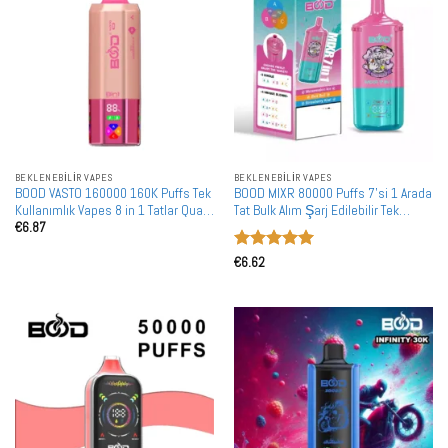
BEKLENEBILIR VAPES
BEKLENEBILIR VAPES
BOOD VASTO 160000 160K Puffs Tek
BOOD MIXR 80000 Puffs 7'si 1 Arada
Kullanımlık Vapes 8 in 1 Tatlar Quad
Tat Bulk Alım Şarj Edilebilir Tek
€
6.87
Mesh Coil Toptan Toplu Alım
Kullanımlık Vape Toptan Satış
5 üzerinden
€
6.62
5
oy aldı