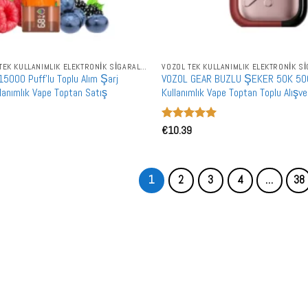
RANDM TORNADO TEK KULLANIMLIK ELEKTRONIK SIGARALAR
VOZOL TEK KULLANIMLIK ELEKTRONIK S
5000 Puff'lu Toplu Alım Şarj
VOZOL GEAR BUZLU ŞEKER 50K 5000
ullanımlık Vape Toptan Satış
Kullanımlık Vape Toptan Toplu Alışv
5 üzerinden
€
10.39
5
oy aldı
1
2
3
4
…
38