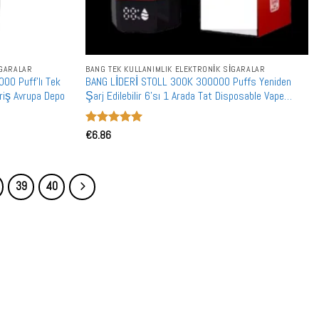
IGARALAR
BANG TEK KULLANIMLIK ELEKTRONIK SIGARALAR
0 Puff'lı Tek
BANG LİDERİ STOLL 300K 300000 Puffs Yeniden
eriş Avrupa Depo
Şarj Edilebilir 6'sı 1 Arada Tat Disposable Vape
Toptan Toplu Alışveriş Çift Ağ
5 üzerinden
€
6.86
5
oy aldı
39
40