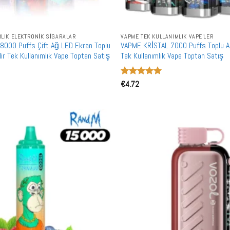
MLIK ELEKTRONIK SIGARALAR
VAPME TEK KULLANIMLIK VAPE'LER
8000 Puffs Çift Ağ LED Ekran Toplu
VAPME KRİSTAL 7000 Puffs Toplu Alı
ilir Tek Kullanımlık Vape Toptan Satış
Tek Kullanımlık Vape Toptan Satış
5 üzerinden
€
4.72
5
oy aldı