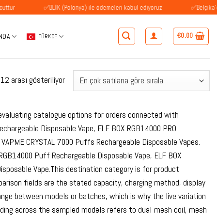
✅BLİK (Polonya) ile ödemeleri kabul ediyoruz
✅Belçika'daki müşter
€
0.00
NDA
TÜRKÇE
Popülerliğe
2 arası gösteriliyor
göre
sıralandı
 evaluating catalogue options for orders connected with
 Rechargeable Disposable Vape, ELF BOX RGB14000 PRO
d VAPME CRYSTAL 7000 Puffs Rechargeable Disposable Vapes.
X RGB14000 Puff Rechargeable Disposable Vape, ELF BOX
osable Vape.This destination category is for product
mparison fields are the stated capacity, charging method, display
hange between models or batches, which is why the live variation
ording across the sampled models refers to dual-mesh coil, mesh-