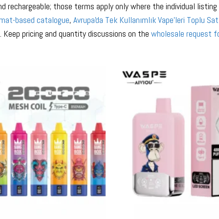
 and rechargeable; those terms apply only where the individual listi
rmat-based catalogue
,
Avrupa'da Tek Kullanımlık Vape'leri Toplu Sat
. Keep pricing and quantity discussions on the
wholesale request 