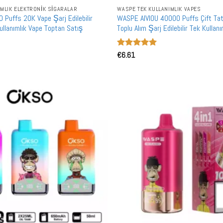
IMLIK ELEKTRONIK SIGARALAR
WASPE TEK KULLANIMLIK VAPES
Puffs 20K Vape Şarj Edilebilir
WASPE AIVIOU 40000 Puffs Çift Ta
ullanımlık Vape Toptan Satış
Toplu Alım Şarj Edilebilir Tek Kullan
Satış
5 üzerinden
€
6.61
5
oy aldı