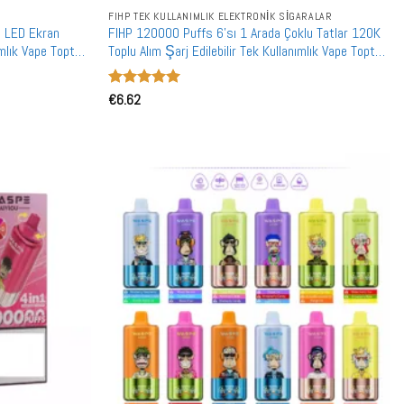
FIHP TEK KULLANIMLIK ELEKTRONIK SIGARALAR
t LED Ekran
FIHP 120000 Puffs 6'sı 1 Arada Çoklu Tatlar 120K
ımlık Vape Toptan
Toplu Alım Şarj Edilebilir Tek Kullanımlık Vape Toptan
Satış
5 üzerinden
€
6.62
5
oy aldı