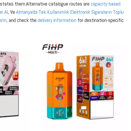
ng states them.Alternative catalogue routes are
capacity-based
ın Al
, Ve
Almanya'da Tek Kullanımlık Elektronik Sigaraların Toplu
form
, and check the
delivery information
for destination-specific