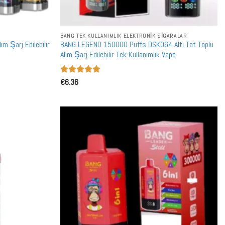
BANG TEK KULLANIMLIK ELEKTRONIK SIGARALAR
m Şarj Edilebilir
BANG LEGEND 150000 Puffs DSK064 Altı Tat Toplu
Alım Şarj Edilebilir Tek Kullanımlık Vape
5 üzerinden
€
6.36
5
oy aldı