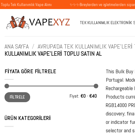
İçeriğe
llanımlık Vape Alımı
✨✨✨Bireylerden ve işletmelerden siparişleri kabul
atla
TEK KULLANIMLIK ELEKTRONIK 
ANA SAYFA
/
AVRUPA'DA TEK KULLANIMLIK VAPE'LERI 
KULLANIMLIK VAPE'LERI TOPLU SATIN AL
FIYATA GÖRE FILTRELE
This Bulk Buy 
Portugal. Mod
Rechargeable 
En
En
Fiyat:
€0
-
€40
Products curr
FILTRELE
düşük
yüksek
fiyat
fiyat
RGB14000 PRO 
discovery; fin
ÜRÜN KATEGORILERI
or indicator f
selector and s