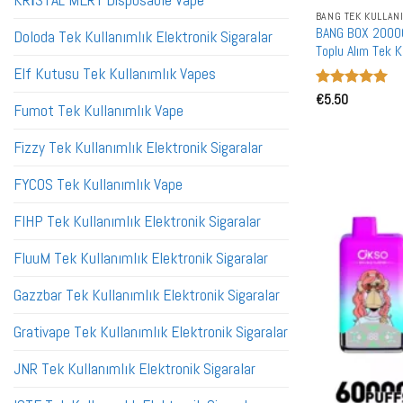
KRİSTAL MERY Disposable Vape
BANG TEK KULLAN
BANG BOX 20000 
Doloda Tek Kullanımlık Elektronik Sigaralar
Toplu Alım Tek K
Elf Kutusu Tek Kullanımlık Vapes
5 üzerinden
€
5.50
Fumot Tek Kullanımlık Vape
5
oy aldı
Fizzy Tek Kullanımlık Elektronik Sigaralar
FYCOS Tek Kullanımlık Vape
FIHP Tek Kullanımlık Elektronik Sigaralar
FluuM Tek Kullanımlık Elektronik Sigaralar
Gazzbar Tek Kullanımlık Elektronik Sigaralar
Grativape Tek Kullanımlık Elektronik Sigaralar
JNR Tek Kullanımlık Elektronik Sigaralar