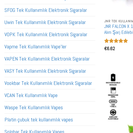
SFOG Tek Kullanımlık Elektronik Sigaralar
JNR TEK KULLANI
Uwin Tek Kullanımlık Elektronik Sigaralar
JNR FALCON X 1
Alım Şarj Edileb
VOPK Tek Kullanımlık Elektronik Sigaralar
Vapme Tek Kullanımlık Vape'ler
5 üzerinden
€
6.62
5
oy aldı
VAPEN Tek Kullanımlık Elektronik Sigaralar
VASY Tek Kullanımlık Elektronik Sigaralar
Vookbar Tek Kullanımlık Elektronik Sigaralar
VCAN Tek Kullanımlık Vape
Waspe Tek Kullanımlık Vapes
Platin çubuk tek kullanımlık vapes
Solobar Tek Kullanımlık Vapes