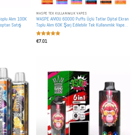
WASPE TEK KULLANIMLIK VAPES
oplu Alım 100K
WASPE AIVIOU 60000 Puffs Üçlü Tatlar Dijital Ekran
 Toptan Satış
Toplu Alım 60K Şarj Edilebilir Tek Kullanımlık Vape
Toptan Satış
5 üzerinden
€
7.01
5
oy aldı