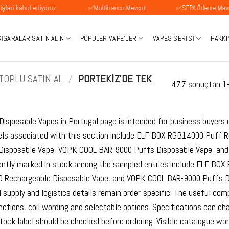
 ediyoruz.
✅Multibanco Mevcut
✅SEPA Ödeme Mevcuttur
SIGARALAR SATIN ALIN
POPÜLER VAPE'LER
VAPES SERISI
HAKKI
TOPLU SATIN AL
/
PORTEKIZ'DE TEK
477 sonuçtan 1-1
Disposable Vapes in Portugal page is intended for business buyers
els associated with this section include ELF BOX RGB14000 Puff
Disposable Vape, VOPK COOL BAR-9000 Puffs Disposable Vape, an
ently marked in stock among the sampled entries include ELF BO
Rechargeable Disposable Vape, and VOPK COOL BAR-9000 Puffs Disp
al supply and logistics details remain order-specific. The useful co
unctions, coil wording and selectable options. Specifications can c
tock label should be checked before ordering. Visible catalogue w