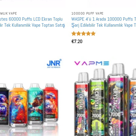
IMLIK VAPE
100000 PUFF VAPE
stes 60000 Puffs LCD Ekran Toplu
WASPE 4'ü 1 Arada 100000 Puffs T
ilir Tek Kullanımlık Vape Toptan Satış
Şarj Edilebilir Tek Kullanımlık Vape
5 üzerinden
€
7.20
5
oy aldı