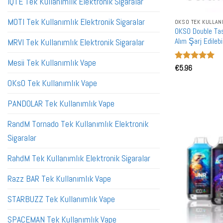
IQTE Tek Kullanımlık Elektronik Sigaralar
MOTI Tek Kullanımlık Elektronik Sigaralar
OKSO TEK KULLAN
OKSO Double Ta
Alım Şarj Edileb
MRVI Tek Kullanımlık Elektronik Sigaralar
Mesii Tek Kullanımlık Vape
5 üzerinden
€
5.96
5
oy aldı
OKsO Tek Kullanımlık Vape
PANDOLAR Tek Kullanımlık Vape
RandM Tornado Tek Kullanımlık Elektronik
Sigaralar
RahdM Tek Kullanımlık Elektronik Sigaralar
Razz BAR Tek Kullanımlık Vape
STARBUZZ Tek Kullanımlık Vape
SPACEMAN Tek Kullanımlık Vape