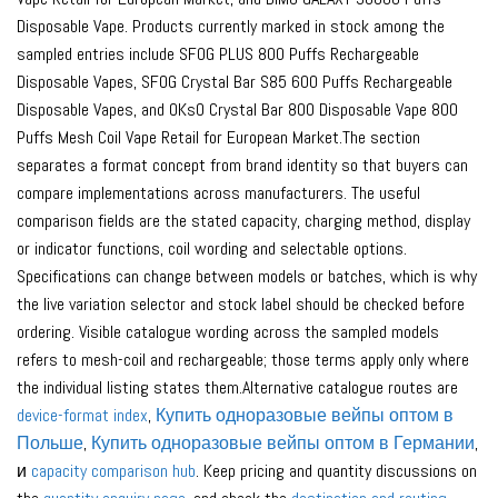
Disposable Vape. Products currently marked in stock among the
sampled entries include SFOG PLUS 800 Puffs Rechargeable
Disposable Vapes, SFOG Crystal Bar S85 600 Puffs Rechargeable
Disposable Vapes, and OKsO Crystal Bar 800 Disposable Vape 800
Puffs Mesh Coil Vape Retail for European Market.The section
separates a format concept from brand identity so that buyers can
compare implementations across manufacturers. The useful
comparison fields are the stated capacity, charging method, display
or indicator functions, coil wording and selectable options.
Specifications can change between models or batches, which is why
the live variation selector and stock label should be checked before
ordering. Visible catalogue wording across the sampled models
refers to mesh-coil and rechargeable; those terms apply only where
the individual listing states them.Alternative catalogue routes are
device-format index
,
Купить одноразовые вейпы оптом в
Польше
,
Купить одноразовые вейпы оптом в Германии
,
и
capacity comparison hub
. Keep pricing and quantity discussions on