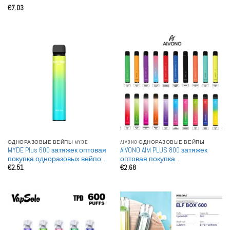
Оценка
5
Одноразовая Электронная
€
7.03
из 5
сигарета Оптовая продажа
Большие закупки
ОДНОРАЗОВЫЕ ВЕЙПЫ MYDE
AIVONO ОДНОРАЗОВЫЕ ВЕЙПЫ
MYDE Plus 600 затяжек оптовая
AIVONO AIM PLUS 800 затяжек
покупка одноразовых вейпов
оптовая покупка
€
2.51
€
2.68
для перепродажи
перезаряжаемые
одноразовые вейпы опт