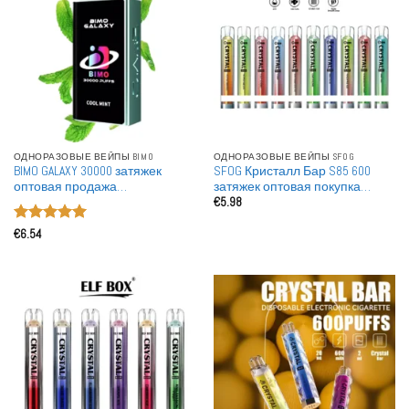
ОДНОРАЗОВЫЕ ВЕЙПЫ BIMO
ОДНОРАЗОВЫЕ ВЕЙПЫ SFOG
BIMO GALAXY 30000 затяжек
SFOG Кристалл Бар S85 600
оптовая продажа
затяжек оптовая покупка
€
5.98
одноразовых вейпов bulk
перезаряжаемые
покупка
одноразовые вейпы для
Оценка
5
оптовой продажи
€
6.54
из 5