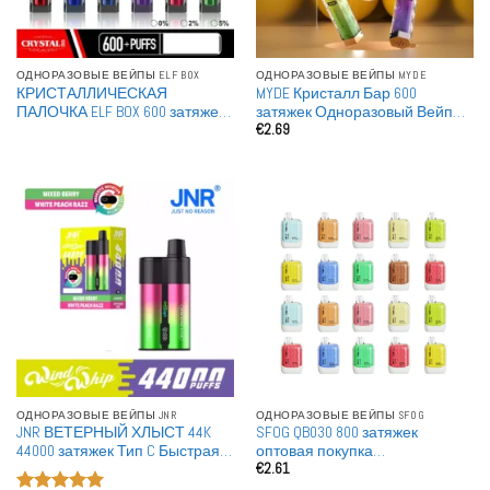
ОДНОРАЗОВЫЕ ВЕЙПЫ ELF BOX
ОДНОРАЗОВЫЕ ВЕЙПЫ MYDE
КРИСТАЛЛИЧЕСКАЯ
MYDE Кристалл Бар 600
ПАЛОЧКА ELF BOX 600 затяжек
затяжек Одноразовый Вейп
€
2.69
оптовая покупка
оптом Сетчатая катушка
перезаряжаемые
одноразовые вейпы
ОДНОРАЗОВЫЕ ВЕЙПЫ JNR
ОДНОРАЗОВЫЕ ВЕЙПЫ SFOG
JNR ВЕТЕРНЫЙ ХЛЫСТ 44K
SFOG QB030 800 затяжек
44000 затяжек Тип C Быстрая
оптовая покупка
€
2.61
зарядка Умный экран
перезаряжаемые
Перезаряжаемая
одноразовые вейпы опт