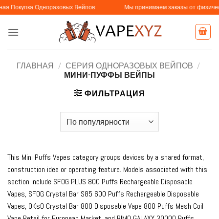
Skip
ка Одноразовых Вейпов
Мы принимаем заказы от физических и юри
to
content
ГЛАВНАЯ
/
СЕРИЯ ОДНОРАЗОВЫХ ВЕЙПОВ
/
МИНИ-ПУФФЫ ВЕЙПЫ
ФИЛЬТРАЦИЯ
This Mini Puffs Vapes category groups devices by a shared format,
construction idea or operating feature. Models associated with this
section include SFOG PLUS 800 Puffs Rechargeable Disposable
Vapes, SFOG Crystal Bar S85 600 Puffs Rechargeable Disposable
Vapes, OKsO Crystal Bar 800 Disposable Vape 800 Puffs Mesh Coil
Vape Retail for European Market, and BIMO GALAXY 30000 Puffs