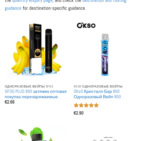
the
quantity enquiry page
, and check the
destination and routing
guidance
for destination-specific guidance.
ОДНОРАЗОВЫЕ ВЕЙПЫ SFOG
OKSO ОДНОРАЗОВЫЕ ВЕЙПЫ
SFOG PLUS 800 затяжек оптовая
OKsO Кристалл Бар 800
покупка перезаряжаемые
Одноразовый Вейп 800
€
2.66
одноразовые вейпы оптом
Затяжек Сетчатый Катушка
Вейп Оптовая Розничная
Оценка
5
Торговля для Европейского
€
2.90
из 5
Рынка