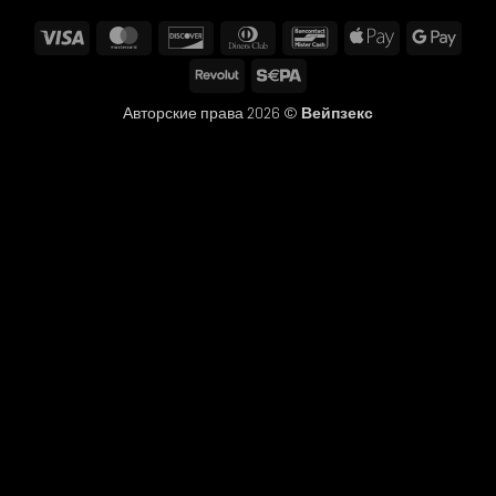
Visa
MasterCard
Discover
Dinners
Bancontact
Apple
Googl
Club
Pay
Pay
Revolut
Sepa
Авторские права 2026 ©
Вейпзекс