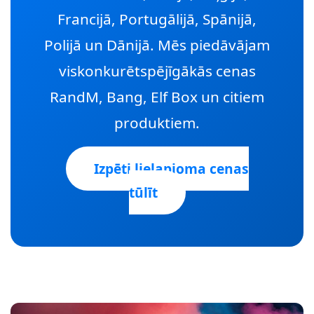
Francijā, Portugālijā, Spānijā,
Polijā un Dānijā. Mēs piedāvājam
viskonkurētspējīgākās cenas
RandM, Bang, Elf Box un citiem
produktiem.
Izpēti lielapjoma cenas
tūlīt