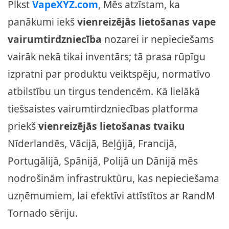
Plkst
VapeXYZ.com
, Mēs atzīstam, ka
panākumi iekš
vienreizējās lietošanas vape
vairumtirdzniecība
nozarei ir nepieciešams
vairāk nekā tikai inventārs; tā prasa rūpīgu
izpratni par produktu veiktspēju, normatīvo
atbilstību un tirgus tendencēm. Kā lielākā
tiešsaistes vairumtirdzniecības platforma
priekš
vienreizējās lietošanas tvaiku
Nīderlandēs, Vācijā, Beļģijā, Francijā,
Portugālijā, Spānijā, Polijā un Dānijā mēs
nodrošinām infrastruktūru, kas nepieciešama
uzņēmumiem, lai efektīvi attīstītos ar RandM
Tornado sēriju.