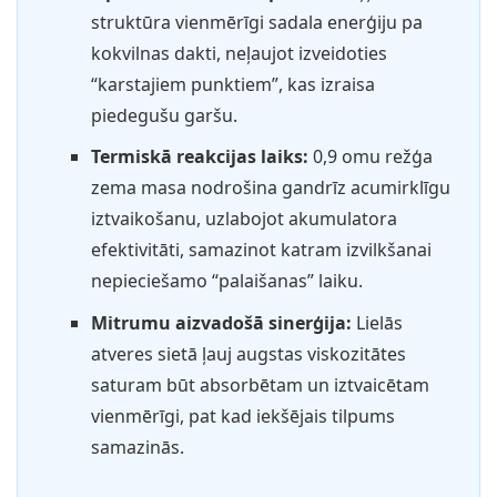
struktūra vienmērīgi sadala enerģiju pa
kokvilnas dakti, neļaujot izveidoties
“karstajiem punktiem”, kas izraisa
piedegušu garšu.
Termiskā reakcijas laiks:
0,9 omu režģa
zema masa nodrošina gandrīz acumirklīgu
iztvaikošanu, uzlabojot akumulatora
efektivitāti, samazinot katram izvilkšanai
nepieciešamo “palaišanas” laiku.
Mitrumu aizvadošā sinerģija:
Lielās
atveres sietā ļauj augstas viskozitātes
saturam būt absorbētam un iztvaicētam
vienmērīgi, pat kad iekšējais tilpums
samazinās.