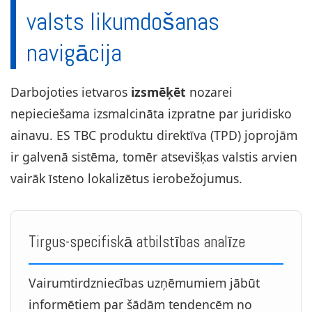
valsts likumdošanas
navigācija
Darbojoties ietvaros
izsmēķēt
nozarei
nepieciešama izsmalcināta izpratne par juridisko
ainavu. ES TBC produktu direktīva (TPD) joprojām
ir galvenā sistēma, tomēr atsevišķas valstis arvien
vairāk īsteno lokalizētus ierobežojumus.
Tirgus-specifiskā atbilstības analīze
Vairumtirdzniecības uzņēmumiem jābūt
informētiem par šādām tendencēm no