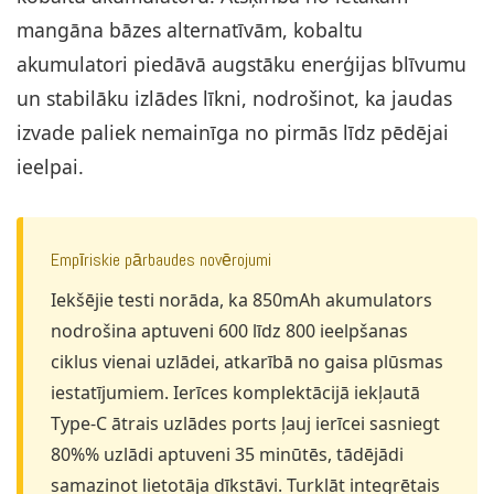
mangāna bāzes alternatīvām, kobaltu
akumulatori piedāvā augstāku enerģijas blīvumu
un stabilāku izlādes līkni, nodrošinot, ka jaudas
izvade paliek nemainīga no pirmās līdz pēdējai
ieelpai.
Empīriskie pārbaudes novērojumi
Iekšējie testi norāda, ka 850mAh akumulators
nodrošina aptuveni 600 līdz 800 ieelpšanas
ciklus vienai uzlādei, atkarībā no gaisa plūsmas
iestatījumiem. Ierīces komplektācijā iekļautā
Type-C ātrais uzlādes ports ļauj ierīcei sasniegt
80%% uzlādi aptuveni 35 minūtēs, tādējādi
samazinot lietotāja dīkstāvi. Turklāt integrētais