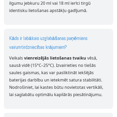
ilgumu jebkuru 20 ml vai 18 ml ierīci tirgū
identisku lietošanas apstākļu gadījumā.
Kāds ir labākais uzglabāšanas paņēmiens
vairumtirdzniecības krājumiem?
Veikals
vienreizējās lietošanas tvaiku
vēsā,
sausā vidē (15°C–25°C). Izvairieties no tiešās
saules gaismas, kas var pasliktināt iekšējās
baterijas darbību un ietekmēt satura stabilitāti.
Nodrošiniet, lai kastes būtu novietotas vertikāli,
lai saglabātu optimālu kapilārās piesātinājumu.