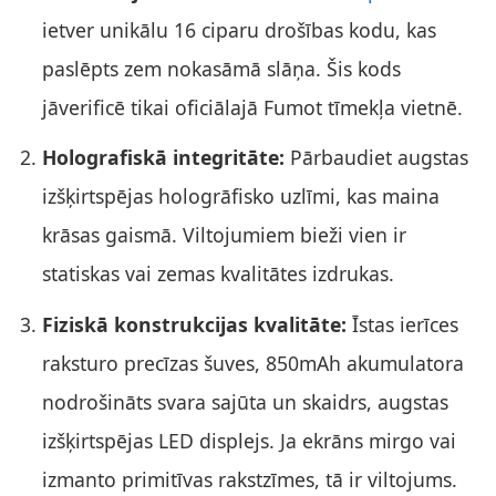
ietver unikālu 16 ciparu drošības kodu, kas
paslēpts zem nokasāmā slāņa. Šis kods
jāverificē tikai oficiālajā Fumot tīmekļa vietnē.
Holografiskā integritāte:
Pārbaudiet augstas
izšķirtspējas hologrāfisko uzlīmi, kas maina
krāsas gaismā. Viltojumiem bieži vien ir
statiskas vai zemas kvalitātes izdrukas.
Fiziskā konstrukcijas kvalitāte:
Īstas ierīces
raksturo precīzas šuves, 850mAh akumulatora
nodrošināts svara sajūta un skaidrs, augstas
izšķirtspējas LED displejs. Ja ekrāns mirgo vai
izmanto primitīvas rakstzīmes, tā ir viltojums.