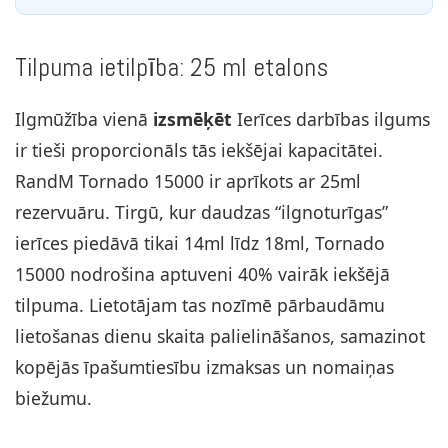
Tilpuma ietilpība: 25 ml etalons
Ilgmūžība vienā
izsmēķēt
Ierīces darbības ilgums
ir tieši proporcionāls tās iekšējai kapacitātei.
RandM Tornado 15000 ir aprīkots ar 25ml
rezervuāru. Tirgū, kur daudzas “ilgnoturīgas”
ierīces piedāvā tikai 14ml līdz 18ml, Tornado
15000 nodrošina aptuveni 40% vairāk iekšējā
tilpuma. Lietotājam tas nozīmē pārbaudāmu
lietošanas dienu skaita palielināšanos, samazinot
kopējās īpašumtiesību izmaksas un nomaiņas
biežumu.