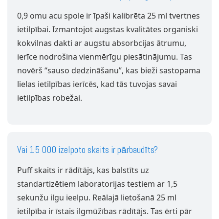
0,9 omu acu spole ir īpaši kalibrēta 25 ml tvertnes
ietilpībai. Izmantojot augstas kvalitātes organiski
kokvilnas dakti ar augstu absorbcijas ātrumu,
ierīce nodrošina vienmērīgu piesātinājumu. Tas
novērš “sauso dedzināšanu”, kas bieži sastopama
lielas ietilpības ierīcēs, kad tās tuvojas savai
ietilpības robežai.
Vai 15 000 izelpoto skaits ir pārbaudīts?
Puff skaits ir rādītājs, kas balstīts uz
standartizētiem laboratorijas testiem ar 1,5
sekunžu ilgu ieelpu. Reālajā lietošanā 25 ml
ietilpība ir īstais ilgmūžības rādītājs. Tas ērti pār