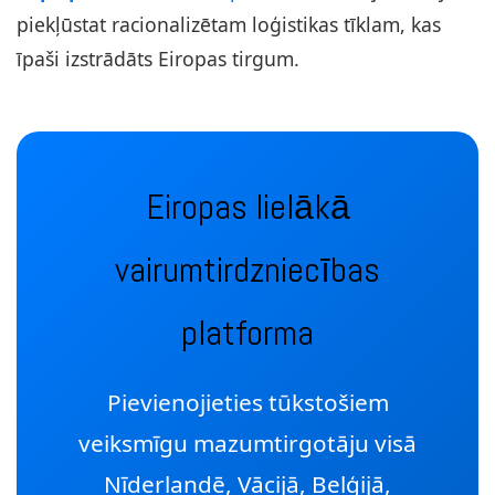
piekļūstat racionalizētam loģistikas tīklam, kas
īpaši izstrādāts Eiropas tirgum.
Eiropas lielākā
vairumtirdzniecības
platforma
Pievienojieties tūkstošiem
veiksmīgu mazumtirgotāju visā
Nīderlandē, Vācijā, Beļģijā,