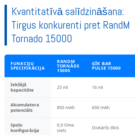
Kvantitatīvā salīdzināšana:
Tirgus konkurenti pret RandM
Tornado 15000
RANDM
FUNKCIJU
ĢĪK BAR
TORNĀDS
SPECIFIKĀCIJA
PULSE 15000
15000
Iekšējā
25 ml
16 ml
kapacitāte
Akumulatora
850 mAh
650 mAh
potenciāls
Spoļu
0,9 Oma
Divkāršs tīkls
konfigurācija
siets