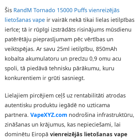
Šis
RandM Tornado 15000 Puffs vienreizējās
lietošanas vape
ir vairāk nekā tikai lielas ietilpības
ierīce; tā ir rūpīgi izstrādāts risinājums mūsdienu
patērētāju pieprasījumam pēc vērtības un
veiktspējas. Ar savu 25ml ietilpību, 850mAh
kobalta akumulatoru un precīzu 0,9 omu acu
spoli, tā piedāvā tehnisku pārākumu, kuru
konkurentiem ir grūti sasniegt.
Lielajiem pircējiem ceļš uz rentabilitāti atrodas
autentisku produktu iegādē no uzticama
partnera.
VapeXYZ.com
nodrošina infrastruktūru,
zināšanas un krājumus, kas nepieciešami, lai
dominētu Eiropā
vienreizējās lietošanas vape