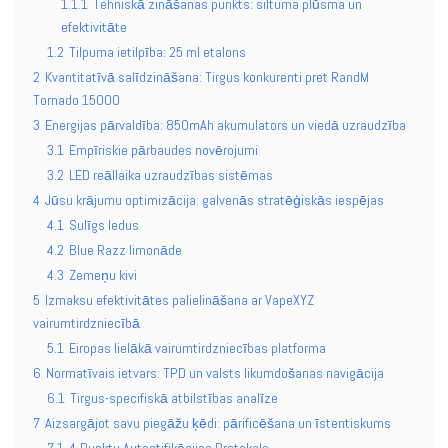
1.1.1
Tehniskā zināšanas punkts: siltuma plūsma un
efektivitāte
1.2
Tilpuma ietilpība: 25 ml etalons
2
Kvantitatīvā salīdzināšana: Tirgus konkurenti pret RandM
Tornado 15000
3
Energijas pārvaldība: 850mAh akumulators un viedā uzraudzība
3.1
Empīriskie pārbaudes novērojumi
3.2
LED reāllaika uzraudzības sistēmas
4
Jūsu krājumu optimizācija: galvenās stratēģiskās iespējas
4.1
Sulīgs ledus
4.2
Blue Razz limonāde
4.3
Zemeņu kivi
5
Izmaksu efektivitātes palielināšana ar VapeXYZ
vairumtirdzniecībā
5.1
Eiropas lielākā vairumtirdzniecības platforma
6
Normatīvais ietvars: TPD un valsts likumdošanas navigācija
6.1
Tirgus-specifiskā atbilstības analīze
7
Aizsargājot savu piegāžu ķēdi: pārificēšana un īstentiskums
7.1
4-Punktu Autentifikācijas Protokols