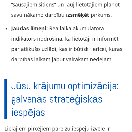
“sausajiem sitiens” un ļauj lietotājiem plānot
savu nākamo darbību
izsmēķēt
pirkums.
Jaudas līmeņi:
Reāllaika akumulatora
indikators nodrošina, ka lietotāji ir informēti
par atlikušo uzlādi, kas ir būtiski ierīcei, kuras
darbības laikam jābūt vairākām nedēļām.
Jūsu krājumu optimizācija:
galvenās stratēģiskās
iespējas
Lielajiem pircējiem pareizu iespēju izvēle ir