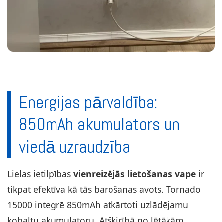
Energijas pārvaldība:
850mAh akumulators un
viedā uzraudzība
Lielas ietilpības
vienreizējās lietošanas vape
ir
tikpat efektīva kā tās barošanas avots. Tornado
15000 integrē 850mAh atkārtoti uzlādējamu
kobaltu akumulatoru. Atšķirībā no lētākām