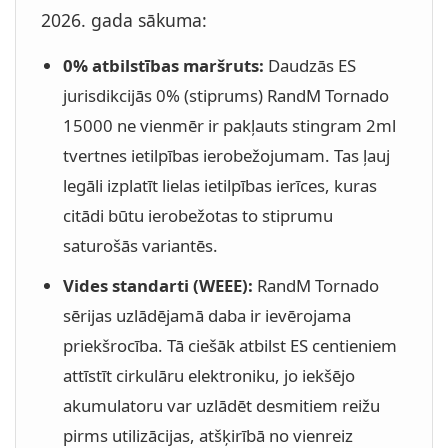
2026. gada sākuma:
0% atbilstības maršruts:
Daudzās ES
jurisdikcijās 0% (stiprums) RandM Tornado
15000 ne vienmēr ir pakļauts stingram 2ml
tvertnes ietilpības ierobežojumam. Tas ļauj
legāli izplatīt lielas ietilpības ierīces, kuras
citādi būtu ierobežotas to stiprumu
saturošās variantēs.
Vides standarti (WEEE):
RandM Tornado
sērijas uzlādējamā daba ir ievērojama
priekšrocība. Tā ciešāk atbilst ES centieniem
attīstīt cirkulāru elektroniku, jo iekšējo
akumulatoru var uzlādēt desmitiem reižu
pirms utilizācijas, atšķirībā no vienreiz