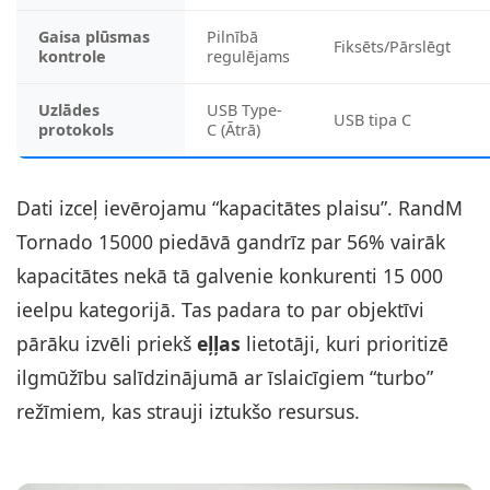
Gaisa plūsmas
Pilnībā
Fiksēts/Pārslēgt
kontrole
regulējams
Uzlādes
USB Type-
USB tipa C
protokols
C (Ātrā)
Dati izceļ ievērojamu “kapacitātes plaisu”. RandM
Tornado 15000 piedāvā gandrīz par 56% vairāk
kapacitātes nekā tā galvenie konkurenti 15 000
ieelpu kategorijā. Tas padara to par objektīvi
pārāku izvēli priekš
eļļas
lietotāji, kuri prioritizē
ilgmūžību salīdzinājumā ar īslaicīgiem “turbo”
režīmiem, kas strauji iztukšo resursus.