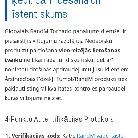
ķēdi: pārificēšana un
īstentiskums
Globālais RandM Tornado panākums diemžēl ir
piesaistījis viltojumu ražotājus. Nedabisku
produktu pārdošana
vienreizējās lietošanas
tvaiku
ne tikai rada juridisku risku, bet arī
nopietnu drošības apdraudējumu jūsu klientiem.
Ārstniecības līdzekļi Fumot/RandM produkti tiek
pakļauti stingrai kvalitātes kontroles pārbaudei,
kuras viltojumi neiziet.
4-Punktu Autentifikācijas Protokols
Verifikācijas kods:
Katrs
RandM vape kaste