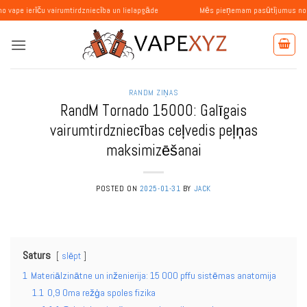
Skip
ču vairumtirdzniecība un lielapgāde
Mēs pieņemam pasūtījumus no fiziskām un
to
content
RANDM ZIŅAS
RandM Tornado 15000: Galīgais
vairumtirdzniecības ceļvedis peļņas
maksimizēšanai
POSTED ON
2025-01-31
BY
JACK
Saturs
slēpt
1
Materiālzinātne un inženierija: 15 000 pffu sistēmas anatomija
1.1
0,9 Oma režģa spoles fizika