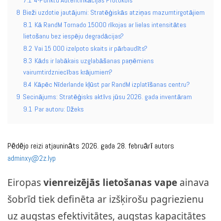
8
Bieži uzdotie jautājumi: Stratēģiskās atziņas mazumtirgotājiem
8.1
Kā RandM Tornado 15000 rīkojas ar lielas intensitātes
lietošanu bez iespēju degradācijas?
8.2
Vai 15 000 izelpoto skaits ir pārbaudīts?
8.3
Kāds ir labākais uzglabāšanas paņēmiens
vairumtirdzniecības krājumiem?
8.4
Kāpēc Nīderlande kļūst par RandM izplatīšanas centru?
9
Secinājums: Stratēģisks aktīvs jūsu 2026. gada inventāram
9.1
Par autoru: Džeks
Pēdējo reizi atjaunināts 2026. gada 28. februārī autors
adminxy@2z.lyp
Eiropas
vienreizējās lietošanas vape
ainava
šobrīd tiek definēta ar izšķirošu pagriezienu
uz augstas efektivitātes, augstas kapacitātes