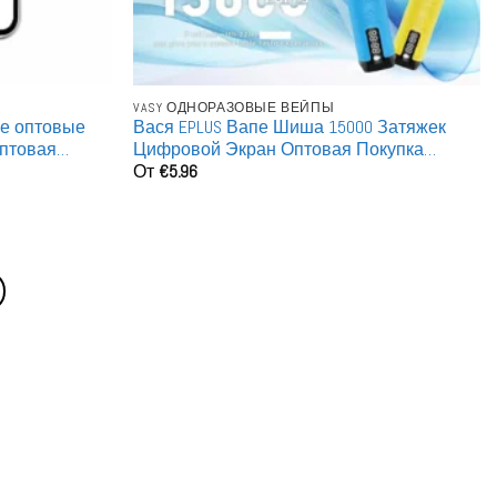
VASY ОДНОРАЗОВЫЕ ВЕЙПЫ
е оптовые
Вася EPLUS Вапе Шиша 15000 Затяжек
оптовая
Цифровой Экран Оптовая Покупка
От
€
5.96
Заряжаемые Одноразовые Вейпы Оптом