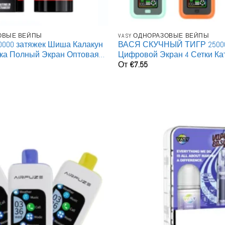
ЗОВЫЕ ВЕЙПЫ
VASY ОДНОРАЗОВЫЕ ВЕЙПЫ
0000 затяжек Шиша Калакун
ВАСЯ СКУЧНЫЙ ТИГР 25000
ка Полный Экран Оптовая
Цифровой Экран 4 Сетки Ка
От
€
7.55
ряжаемые Одноразовые
Оптовая Покупка Перезар
Одноразовые Вейпы