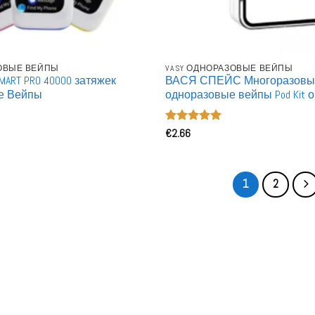
ЗОВЫЕ ВЕЙПЫ
VASY ОДНОРАЗОВЫЕ ВЕЙПЫ
SMART PRO 40000 затяжек
ВАСЯ СПЕЙС Многоразовы
е Вейпы
одноразовые вейпы Pod Kit 
покупка
Оценка
€
2.66
5
из 5
1
2