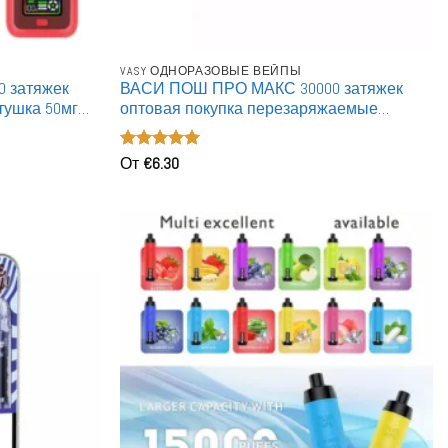
VASY ОДНОРАЗОВЫЕ ВЕЙПЫ
 затяжек
ВАСИ ПОШ ПРО МАКС 30000 затяжек
тушка 50мг
оптовая покупка перезаряжаемые
яжаемые
одноразовые вейпы опт
Оценка
От
€
6.30
5
из 5