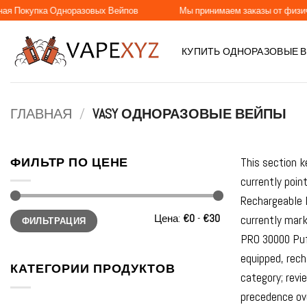
Skip
упка Одноразовых Вейпов
Мы принимаем заказы от физических и
to
content
КУПИТЬ ОДНОРАЗОВЫЕ 
ГЛАВНАЯ
/
VASY ОДНОРАЗОВЫЕ ВЕЙПЫ
ФИЛЬТР ПО ЦЕНЕ
This section k
currently poi
Rechargeable 
Минимальная
Максимальная
Цена:
€0
-
€30
currently mar
ФИЛЬТРАЦИЯ
цена
цена
PRO 30000 Puf
equipped, rech
КАТЕГОРИИ ПРОДУКТОВ
category; revi
precedence ov