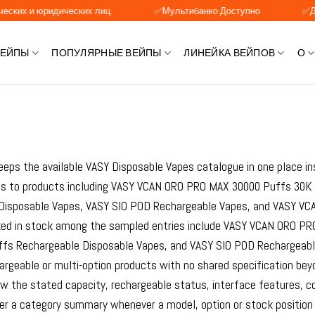
 юридических лиц.
✅Мультибанко Доступно
✅Доступна 
ВЕЙПЫ
ПОПУЛЯРНЫЕ ВЕЙПЫ
ЛИНЕЙКА ВЕЙПОВ
О
eeps the available VASY Disposable Vapes catalogue in one place in
nts to products including VASY VCAN ORO PRO MAX 30000 Puffs 30
Disposable Vapes, VASY SIO POD Rechargeable Vapes, and VASY VC
ked in stock among the sampled entries include VASY VCAN ORO P
fs Rechargeable Disposable Vapes, and VASY SIO POD Rechargeable
argeable or multi-option products with no shared specification be
ew the stated capacity, rechargeable status, interface features, c
er a category summary whenever a model, option or stock position 