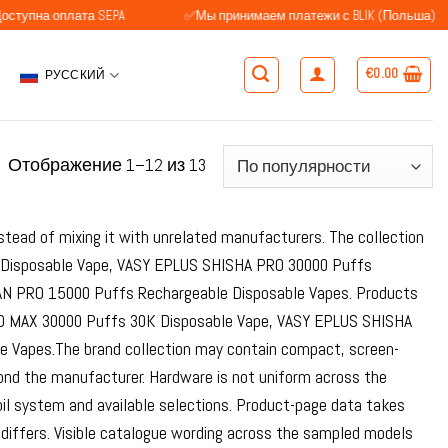
оплата SEPA
✅Мы принимаем платежи с BLIK (Польша)
€
0.00
РУССКИЙ
Сортировка:
Отображение 1–12 из 13
по
популярности
stead of mixing it with unrelated manufacturers. The collection
K Disposable Vape, VASY EPLUS SHISHA PRO 30000 Puffs
AN PRO 15000 Puffs Rechargeable Disposable Vapes. Products
RO MAX 30000 Puffs 30K Disposable Vape, VASY EPLUS SHISHA
 Vapes.The brand collection may contain compact, screen-
yond the manufacturer. Hardware is not uniform across the
oil system and available selections. Product-page data takes
differs. Visible catalogue wording across the sampled models