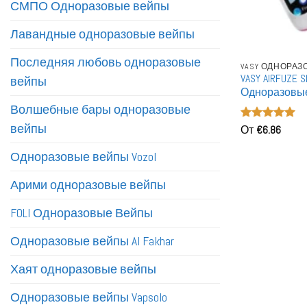
СМПО Одноразовые вейпы
Лавандные одноразовые вейпы
Последняя любовь одноразовые
VASY ОДНОРА
VASY AIRFUZE 
вейпы
Одноразовы
Волшебные бары одноразовые
вейпы
Оценка
От
€
6.86
5
из 5
Одноразовые вейпы Vozol
Арими одноразовые вейпы
FOLI Одноразовые Вейпы
Одноразовые вейпы Al Fakhar
Хаят одноразовые вейпы
Одноразовые вейпы Vapsolo