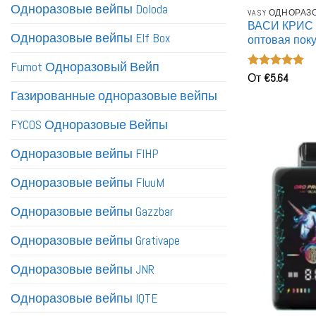
Одноразовые вейпы Doloda
VASY ОДНОРА
ВАСИ КРИС Б
Одноразовые вейпы Elf Box
оптовая пок
одноразовые
Fumot Одноразовый Вейп
Оценка
От
€
5.64
5
из 5
Газированные одноразовые вейпы
FYCOS Одноразовые Вейпы
Одноразовые вейпы FIHP
Одноразовые вейпы FluuM
Одноразовые вейпы Gazzbar
Одноразовые вейпы Grativape
Одноразовые вейпы JNR
Одноразовые вейпы IQTE