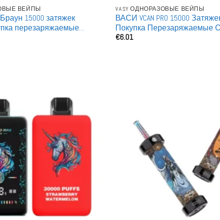
ЗОВЫЕ ВЕЙПЫ
VASY ОДНОРАЗОВЫЕ ВЕЙПЫ
раун 15000 затяжек
ВАСИ VCAN PRO 15000 Затяже
упка перезаряжаемые
Покупка Перезаряжаемые 
€
6.01
 вейпы оптом
Вейпы