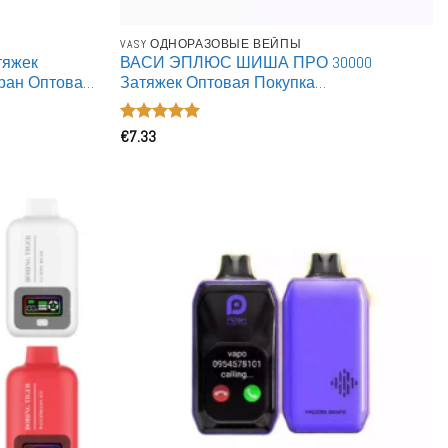
VASY ОДНОРАЗОВЫЕ ВЕЙПЫ
атяжек
ВАСИ ЭПЛЮС ШИША ПРО 30000
ран Оптовая
Затяжек Оптовая Покупка
разовые
Перезаряжаемые Одноразовые Вейпы
Оценка
€
7.33
5
из 5