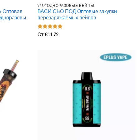
VASY ОДНОРАЗОВЫЕ ВЕЙПЫ
к Оптовая
ВАСИ СЬО ПОД Оптовые закупки
Одноразовые
перезаряжаемых вейпов
Оценка
От
€
11.72
5
из 5