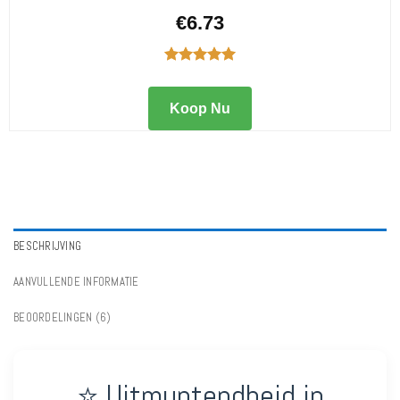
€
6.73
Gewaardeerd
5.00
uit 5
Koop Nu
BESCHRIJVING
AANVULLENDE INFORMATIE
BEOORDELINGEN (6)
⭐ Uitmuntendheid in