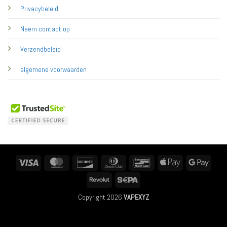
Privacybeleid
Neem contact op
Verzendbeleid
algemene voorwaarden
Visa
MasterCard
Discover
Dinners
Bancontact
Apple
Googl
Club
Pay
Pay
Revolut
Sepa
Copyright 2026
VAPEXYZ