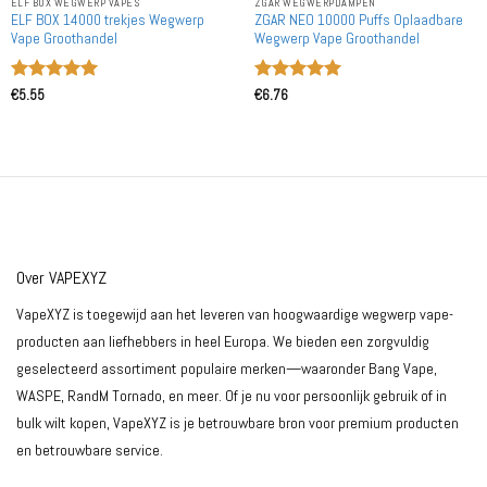
ELF BOX WEGWERP VAPES
ZGAR WEGWERPDAMPEN
ELF BOX 14000 trekjes Wegwerp
ZGAR NEO 10000 Puffs Oplaadbare
Vape Groothandel
Wegwerp Vape Groothandel
Gewaardeerd
Gewaardeerd
€
5.55
€
6.76
5
uit 5
5
uit 5
Over VAPEXYZ
VapeXYZ is toegewijd aan het leveren van hoogwaardige wegwerp vape-
producten aan liefhebbers in heel Europa. We bieden een zorgvuldig
geselecteerd assortiment populaire merken—waaronder Bang Vape,
WASPE, RandM Tornado, en meer. Of je nu voor persoonlijk gebruik of in
bulk wilt kopen, VapeXYZ is je betrouwbare bron voor premium producten
en betrouwbare service.