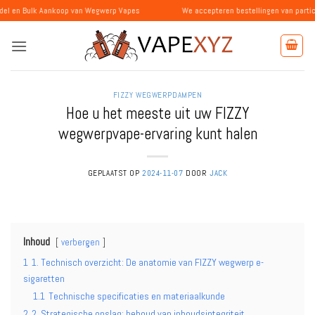
Ga
 Aankoop van Wegwerp Vapes
We accepteren bestellingen van particulieren en 
naar
inhoud
FIZZY WEGWERPDAMPEN
Hoe u het meeste uit uw FIZZY
wegwerpvape-ervaring kunt halen
GEPLAATST OP
2024-11-07
DOOR
JACK
Inhoud
verbergen
1
1. Technisch overzicht: De anatomie van FIZZY wegwerp e-
sigaretten
1.1
Technische specificaties en materiaalkunde
2
2. Strategische opslag: behoud van inhoudsintegriteit