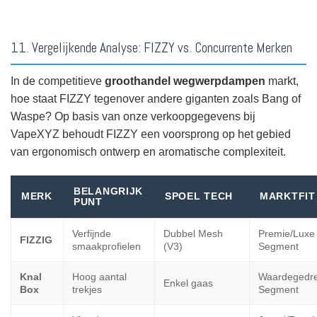
11. Vergelijkende Analyse: FIZZY vs. Concurrente Merken
In de competitieve
groothandel wegwerpdampen
markt,
hoe staat FIZZY tegenover andere giganten zoals Bang of
Waspe? Op basis van onze verkoopgegevens bij
VapeXYZ behoudt FIZZY een voorsprong op het gebied
van ergonomisch ontwerp en aromatische complexiteit.
BELANGRIJK
MERK
SPOEL TECH
MARKTFIT
PUNT
Verfijnde
Dubbel Mesh
Premie/Luxe
FIZZIG
smaakprofielen
(V3)
Segment
Knal
Hoog aantal
Waardegedr
Enkel gaas
Box
trekjes
Segment