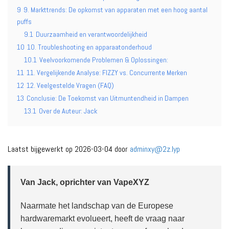
9
9. Markttrends: De opkomst van apparaten met een hoog aantal
puffs
9.1
Duurzaamheid en verantwoordelijkheid
10
10. Troubleshooting en apparaatonderhoud
10.1
Veelvoorkomende Problemen & Oplossingen:
11
11. Vergelijkende Analyse: FIZZY vs. Concurrente Merken
12
12. Veelgestelde Vragen (FAQ)
13
Conclusie: De Toekomst van Uitmuntendheid in Dampen
13.1
Over de Auteur: Jack
Laatst bijgewerkt op 2026-03-04 door
adminxy@2z.lyp
Van Jack, oprichter van VapeXYZ
Naarmate het landschap van de Europese
hardwaremarkt evolueert, heeft de vraag naar