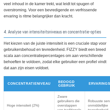
veel inhoud in de kamer trekt, wat leidt tot spugen of
overstroming. Voor een bevredigende en verfrissende
ervaring is ritme belangrijker dan kracht.
4. Analyse van intensiteitsniveaus en concentratie-opties
Het kiezen van de juiste intensiteit is een cruciale stap voor
gebruikersbehoud en tevredenheid. FIZZY biedt een breed
scala aan concentratiepercentages om aan verschillende
behoeften te voldoen, zodat elke gebruiker een profiel vindt
dat aan zijn eisen voldoet.
BEOOGD
CONCENTRATIENIVEAU
ERVARINGS
GEBRUIK
Zware
gebruikers die
Robuuste sens
Hoge intensiteit (2%)
overstappen
onmiddellijke
van traditionele
tevredenheid.