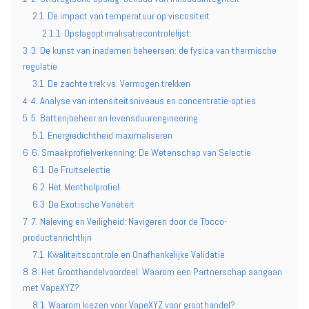
2.1
De impact van temperatuur op viscositeit
2.1.1
Opslagoptimalisatiecontrolelijst:
3
3. De kunst van inademen beheersen: de fysica van thermische
regulatie
3.1
De zachte trek vs. Vermogen trekken
4
4. Analyse van intensiteitsniveaus en concentratie-opties
5
5. Batterijbeheer en levensduurengineering
5.1
Energiedichtheid maximaliseren
6
6. Smaakprofielverkenning: De Wetenschap van Selectie
6.1
De Fruitselectie
6.2
Het Mentholprofiel
6.3
De Exotische Variëteit
7
7. Naleving en Veiligheid: Navigeren door de Tbcco-
productenrichtlijn
7.1
Kwaliteitscontrole en Onafhankelijke Validatie
8
8. Het Groothandelvoordeel: Waarom een Partnerschap aangaan
met VapeXYZ?
8.1
Waarom kiezen voor VapeXYZ voor groothandel?