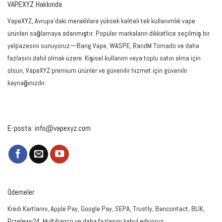
VAPEXYZ Hakkında
VapeXYZ, Avrupa'daki meraklılara yüksek kaliteli tek kullanımlık vape
ürünleri sağlamaya adanmıştır. Popüler markaların dikkatlice seçilmiş bir
yelpazesini sunuyoruz—Bang Vape, WASPE, RandM Tornado ve daha
fazlasını dahil olmak üzere. Kişisel kullanım veya toplu satın alma için
olsun, VapeXYZ premium ürünler ve güvenilir hizmet için güvenilir
kaynağınızdır.
E-posta:
info@vapexyz.com
Ödemeler
Kredi Kartlarını, Apple Pay, Google Pay, SEPA, Trustly, Bancontact, BLIK,
Przelewy24, Multibanco ve daha fazlasını kabul ediyoruz.