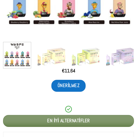
€
11.64
ÖNERILMEZ
EN İYI ALTERNATIFLER