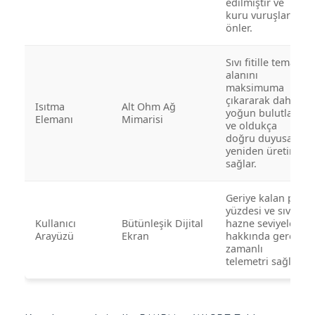
edilmiştir ve
kuru vuruşları
önler.
Sıvı fitille temas
alanını
maksimuma
çıkararak daha
Isıtma
Alt Ohm Ağ
yoğun bulutlar
Elemanı
Mimarisi
ve oldukça
doğru duyusal
yeniden üretim
sağlar.
Geriye kalan pil
yüzdesi ve sıvı
Kullanıcı
Bütünleşik Dijital
hazne seviyeleri
Arayüzü
Ekran
hakkında gerçek
zamanlı
telemetri sağlar.