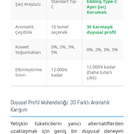
Standart Tip-
Edilmiş Type-C
Şarj Arayüzü
C
Aşırı Şarj
Korumalı
Aromatik
10 temel
30 karmaşık
Çeşitlilik
seçenek
duyusal profil
Kuvvet
0%, 2%, 3%,
0%, 2%, 3%, 5%
Yoğunlukları
5%
12.000'e kadar
Etkinleştirme
12.000'e
(Daha tutarlı
Sınırı
kadar
çıktı)
Duyusal Profil Mühendisliği: 30 Farklı Aromatik
Karışım
Yetişkin tüketicilerin yanıcı alternatiflerden
uzaklaşmak için geniş bir duyusal deneyim