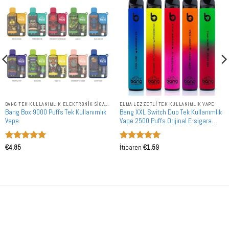
BANG TEK KULLANIMLIK ELEKTRONIK SIGARALAR
ELMA LEZZETLI TEK KULLANIMLIK VAPE
Bang Box 9000 Puffs Tek Kullanımlık
Bang XXL Switch Duo Tek Kullanımlık
Vape
Vape 2500 Puffs Orijinal E-sigara
Toplu Alım
5 üzerinden
5 üzerinden
€
4.85
İtibaren
€
1.59
5
oy aldı
5
oy aldı