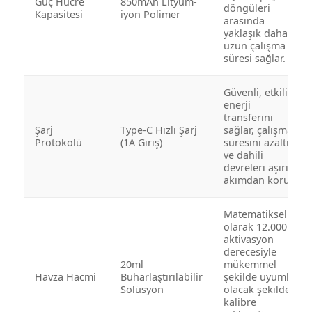
Güç Hücre
850mAh Lityum-
döngüleri
Kapasitesi
iyon Polimer
arasında
yaklaşık daha
uzun çalışma
süresi sağlar.
Güvenli, etkili
enerji
transferini
Şarj
Type-C Hızlı Şarj
sağlar, çalışma
Protokolü
(1A Giriş)
süresini azaltır
ve dahili
devreleri aşırı
akımdan korur.
Matematiksel
olarak 12.000
aktivasyon
derecesiyle
20ml
mükemmel
Havza Hacmi
Buharlaştırılabilir
şekilde uyumlu
Solüsyon
olacak şekilde
kalibre