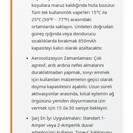
koşullara maruz kaldığında hızla bozulur.
Tüm tek kullanımlık vape'leri 15°C ila
25°C (59°F – 77°F) arasındaki
ortamlarda saklayın. Üniteleri doğrudan
güneş ışığında veya dondurucu
sıcaklıklarda bırakmak 850mAh
kapasiteyi kalıcı olarak azaltacaktır.
Aerosolizasyon Zamanlaması: Çok
agresif, ardı ardına nefes almalarını
duraklatmadan yapmak, sıvıyı emmek
için kullanılan malzemenin geçici olarak
doyma kapasitesini aşabilir. Uzun süreli
aktivasyonlar arasında, kılcal eylemin ağ
örgüsünü yeniden doyurmasına izin
vermek için 15 ila 30 saniye bekleyin.
Şarj En İyi Uygulamaları: Standart 1-
Amper veya 2-Amperlik duvar
adaptörünü kullanın. Type-C kablosunu