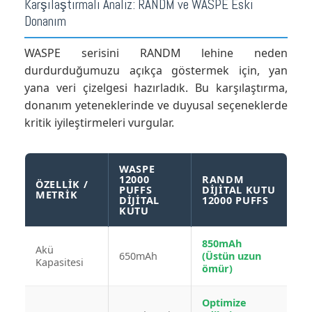
Karşılaştırmalı Analiz: RANDM ve WASPE Eski
Donanım
WASPE serisini RANDM lehine neden
durdurduğumuzu açıkça göstermek için, yan
yana veri çizelgesi hazırladık. Bu karşılaştırma,
donanım yeteneklerinde ve duyusal seçeneklerde
kritik iyileştirmeleri vurgular.
WASPE
12000
RANDM
ÖZELLIK /
PUFFS
DIJITAL KUTU
METRIK
DIJITAL
12000 PUFFS
KUTU
850mAh
Akü
650mAh
(Üstün uzun
Kapasitesi
ömür)
Optimize