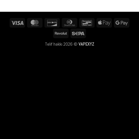
Visa
MasterCard
Discover
Dinners
Bancontact
Apple
Googl
Club
Pay
Pay
Revolut
Sepa
Telif hakkı 2026 ©
VAPEXYZ