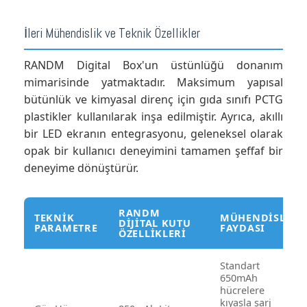
İleri Mühendislik ve Teknik Özellikler
RANDM Digital Box'un üstünlüğü donanım
mimarisinde yatmaktadır. Maksimum yapısal
bütünlük ve kimyasal direnç için gıda sınıfı PCTG
plastikler kullanılarak inşa edilmiştir. Ayrıca, akıllı
bir LED ekranın entegrasyonu, geleneksel olarak
opak bir kullanıcı deneyimini tamamen şeffaf bir
deneyime dönüştürür.
RANDM
TEKNIK
MÜHENDISLIK
DIJITAL KUTU
PARAMETRE
FAYDASI
ÖZELLIKLERI
Standart
650mAh
hücrelere
kıyasla şarj