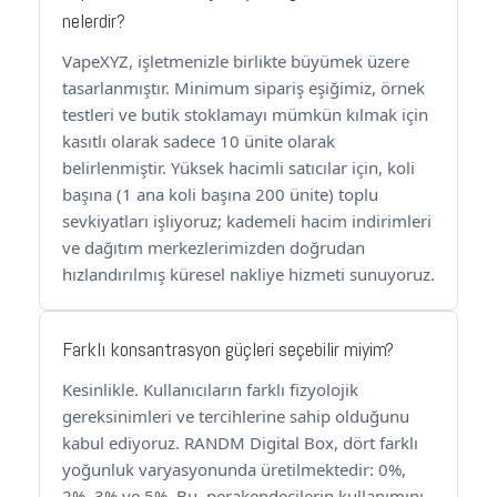
nelerdir?
VapeXYZ, işletmenizle birlikte büyümek üzere
tasarlanmıştır. Minimum sipariş eşiğimiz, örnek
testleri ve butik stoklamayı mümkün kılmak için
kasıtlı olarak sadece 10 ünite olarak
belirlenmiştir. Yüksek hacimli satıcılar için, koli
başına (1 ana koli başına 200 ünite) toplu
sevkiyatları işliyoruz; kademeli hacim indirimleri
ve dağıtım merkezlerimizden doğrudan
hızlandırılmış küresel nakliye hizmeti sunuyoruz.
Farklı konsantrasyon güçleri seçebilir miyim?
Kesinlikle. Kullanıcıların farklı fizyolojik
gereksinimleri ve tercihlerine sahip olduğunu
kabul ediyoruz. RANDM Digital Box, dört farklı
yoğunluk varyasyonunda üretilmektedir: 0%,
2%, 3% ve 5%. Bu, perakendecilerin kullanımını