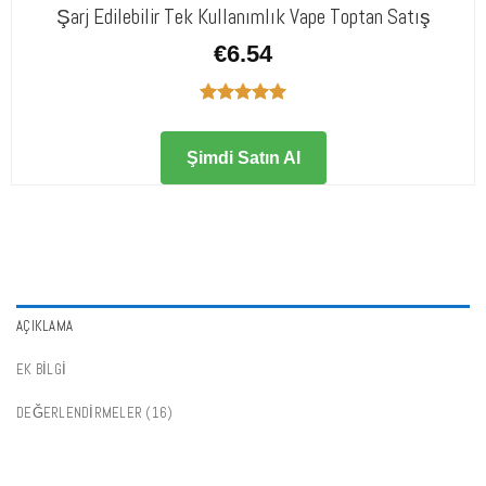
Şarj Edilebilir Tek Kullanımlık Vape Toptan Satış
€
6.54
5 üzerinden
5.00
oy
aldı
Şimdi Satın Al
AÇIKLAMA
EK BILGI
DEĞERLENDIRMELER (16)