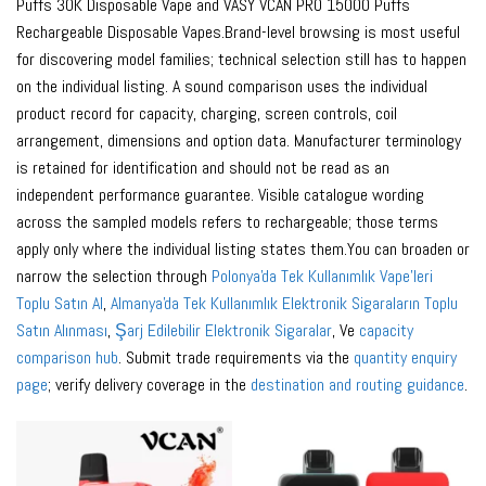
Puffs 30K Disposable Vape and VASY VCAN PRO 15000 Puffs
Rechargeable Disposable Vapes.Brand-level browsing is most useful
for discovering model families; technical selection still has to happen
on the individual listing. A sound comparison uses the individual
product record for capacity, charging, screen controls, coil
arrangement, dimensions and option data. Manufacturer terminology
is retained for identification and should not be read as an
independent performance guarantee. Visible catalogue wording
across the sampled models refers to rechargeable; those terms
apply only where the individual listing states them.You can broaden or
narrow the selection through
Polonya'da Tek Kullanımlık Vape'leri
Toplu Satın Al
,
Almanya'da Tek Kullanımlık Elektronik Sigaraların Toplu
Satın Alınması
,
Şarj Edilebilir Elektronik Sigaralar
, Ve
capacity
comparison hub
. Submit trade requirements via the
quantity enquiry
page
; verify delivery coverage in the
destination and routing guidance
.