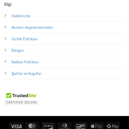
Bilgi
Hakkımızda
Musteri degerlendirmeleri
Gizlilik Politikası
İletişim
Nakliye Politikası
Şartlar ve Koşullar
Visa
MasterCard
Discover
Dinners
Bancontact
Apple
Googl