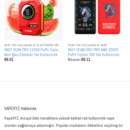
VASY TEK KULLANIMLIK ELEKTRONIK SIGARALAR
VCAN TEK KULLANIMLIK VAPE
VASY VCAN PRO 15000 Puffs Toplu
VASY VCAN ORO PRO MAX 30000
Alım Şarj Edilebilir Tek Kullanımlık
Puffs Toptan 30K Tek Kullanımlık
€
6.01
İtibaren
€
6.11
Vape Toptan Satış
Vape Toplu Alım
VAPEXYZ Hakkında
VapeXYZ, Avrupa'daki meraklılara yüksek kaliteli tek kullanımlık vape
ürünleri sağlamaya adanmıştır. Popüler markaların dikkatlice seçilmiş bir