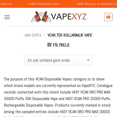
İçeriğe
✅SEPA Ödeme Mevcuttur
✅BLİK (Polonya) ile ödemeleri kabul ediy
atla
ANA SAYFA
/
VCAN TEK KULLANIMLIK VAPE
FILTRELE
The purpose of this VCAN Disposable Vapes category is to show
which brand models are currently represented on VapeXYZ. Catalogue
records connected with this intent include VASY VCAN ORO PRO MAX
30000 Puffs 30K Disposable Vape and VASY VCAN PRO 15000 Puffs
Rechargeable Disposable Vapes. Products currently marked in stock
among the sampled entries include VASY VCAN ORO PRO MAX 30000