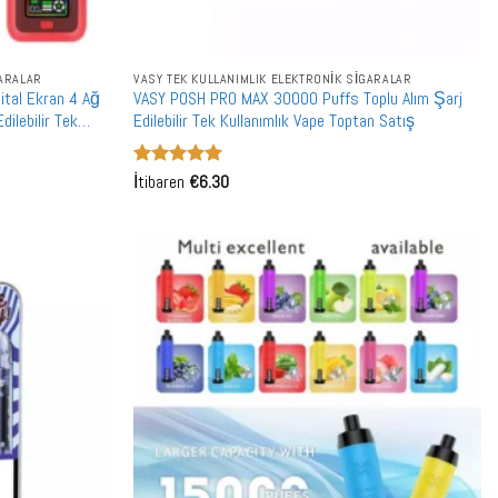
GARALAR
VASY TEK KULLANIMLIK ELEKTRONIK SIGARALAR
ital Ekran 4 Ağ
VASY POSH PRO MAX 30000 Puffs Toplu Alım Şarj
ilebilir Tek
Edilebilir Tek Kullanımlık Vape Toptan Satış
5 üzerinden
İtibaren
€
6.30
5
oy aldı