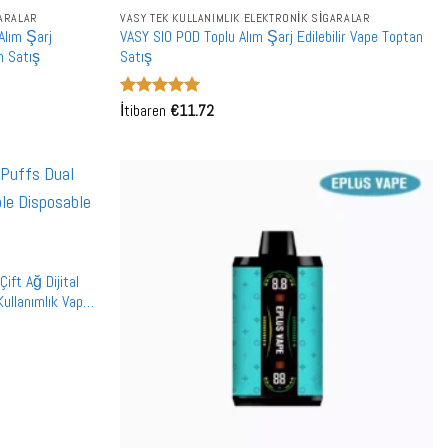
GARALAR
VASY TEK KULLANIMLIK ELEKTRONIK SIGARALAR
Alım Şarj
VASY SIO POD Toplu Alım Şarj Edilebilir Vape Toptan
an Satış
Satış
5 üzerinden
İtibaren
€
11.72
5
oy aldı
ft Ağ Dijital
Kullanımlık Vape