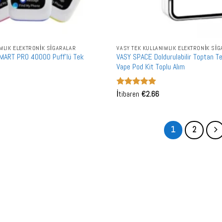
IMLIK ELEKTRONIK SIGARALAR
VASY TEK KULLANIMLIK ELEKTRONIK SI
MART PRO 40000 Puff'lü Tek
VASY SPACE Doldurulabilir Toptan Te
Vape Pod Kit Toplu Alım
5 üzerinden
İtibaren
€
2.66
5
oy aldı
1
2