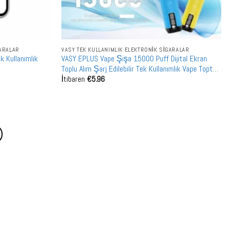
GARALAR
VASY TEK KULLANIMLIK ELEKTRONIK SIGARALAR
k Kullanımlık
VASY EPLUS Vape Şişa 15000 Puff Dijital Ekran
Toplu Alım Şarj Edilebilir Tek Kullanımlık Vape Toptan
İtibaren
€
5.96
Satış