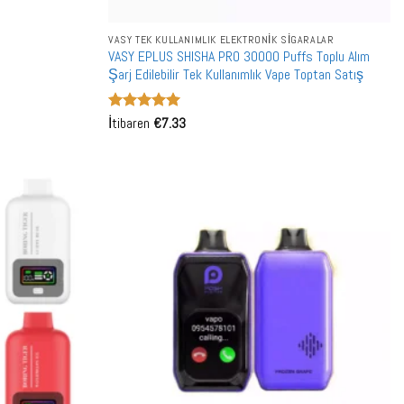
VASY TEK KULLANIMLIK ELEKTRONIK SIGARALAR
VASY EPLUS SHISHA PRO 30000 Puffs Toplu Alım
Şarj Edilebilir Tek Kullanımlık Vape Toptan Satış
5 üzerinden
İtibaren
€
7.33
5
oy aldı