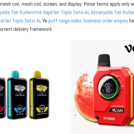
-mesh coil, mesh-coil, screen, and display; those terms apply only w
ya'da Tek Kullanımlık Vape'leri Toplu Satın Al
,
Almanya'da Tek Kullan
e'leri Toplu Satın Al
, Ve
puff-range index
.
business-order enquiry
ha
urrent delivery framework.