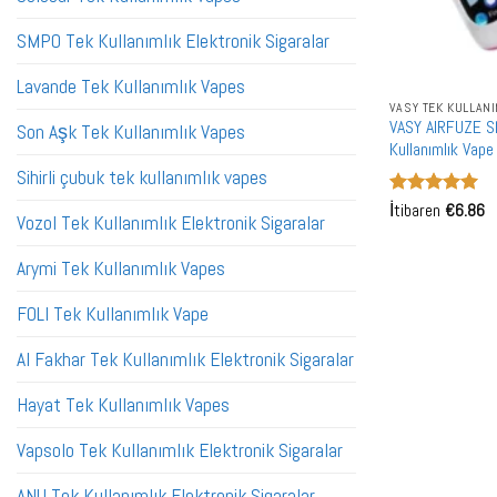
SMPO Tek Kullanımlık Elektronik Sigaralar
Lavande Tek Kullanımlık Vapes
VASY TEK KULLAN
VASY AIRFUZE S
Son Aşk Tek Kullanımlık Vapes
Kullanımlık Vape
Sihirli çubuk tek kullanımlık vapes
5 üzerinden
İtibaren
€
6.86
Vozol Tek Kullanımlık Elektronik Sigaralar
5
oy aldı
Arymi Tek Kullanımlık Vapes
FOLI Tek Kullanımlık Vape
Al Fakhar Tek Kullanımlık Elektronik Sigaralar
Hayat Tek Kullanımlık Vapes
Vapsolo Tek Kullanımlık Elektronik Sigaralar
ANU Tek Kullanımlık Elektronik Sigaralar