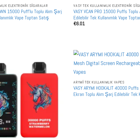
IMLIK ELEKTRONIK SIGARALAR
VASY TEK KULLANIMLIK ELEKTRONIK SI
N 15000 Puff'lu Toplu Alım Şarj
VASY VCAN PRO 15000 Puffs Toplu 
ullanımlık Vape Toptan Satış
Edilebilir Tek Kullanımlık Vape Topt
€
6.01
ARYMI TEK KULLANIMLIK VAPES
VASY ARYMI HOOKALIT 40000 Puffs Çi
Ekran Toplu Alım Şarj Edilebilir Tek 
Toptan Satış