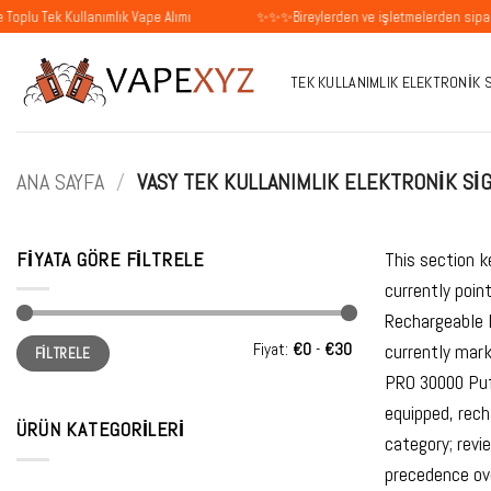
İçeriğe
Kullanımlık Vape Alımı
✨✨✨Bireylerden ve işletmelerden siparişleri kab
atla
TEK KULLANIMLIK ELEKTRONIK 
ANA SAYFA
/
VASY TEK KULLANIMLIK ELEKTRONIK SI
FIYATA GÖRE FILTRELE
This section k
currently poi
Rechargeable 
En
En
Fiyat:
€0
-
€30
currently mar
FILTRELE
düşük
yüksek
fiyat
fiyat
PRO 30000 Puf
equipped, rech
ÜRÜN KATEGORILERI
category; revi
precedence ov