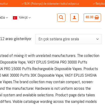
✅BLİK (Polonya) ile ödemeleri kabul ediyoruz
✅Belçika'daki müşt
€
0.00
NDA
TÜRKÇE
Popülerliğe
2 arası gösteriliyor
göre
sıralandı
stead of mixing it with unrelated manufacturers. The collection
K Disposable Vape, VASY EPLUS SHISHA PRO 30000 Puffs
AN PRO 15000 Puffs Rechargeable Disposable Vapes. Products
RO MAX 30000 Puffs 30K Disposable Vape, VASY EPLUS SHISHA
 Vapes.The brand collection may contain compact, screen-
yond the manufacturer. Hardware is not uniform across the
oil system and available selections. Product-page data takes
differs. Visible catalogue wording across the sampled models