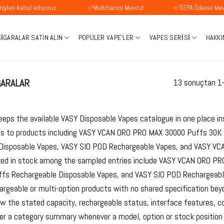
ul ediyoruz.
✅Multibanco Mevcut
✅SEPA Ödeme Mevcuttur
SIGARALAR SATIN ALIN
POPÜLER VAPE'LER
VAPES SERISI
HAKKI
GARALAR
13 sonuçtan 1-1
eeps the available VASY Disposable Vapes catalogue in one place in
nts to products including VASY VCAN ORO PRO MAX 30000 Puffs 30
Disposable Vapes, VASY SIO POD Rechargeable Vapes, and VASY VC
ked in stock among the sampled entries include VASY VCAN ORO P
fs Rechargeable Disposable Vapes, and VASY SIO POD Rechargeable
argeable or multi-option products with no shared specification be
ew the stated capacity, rechargeable status, interface features, c
er a category summary whenever a model, option or stock position 