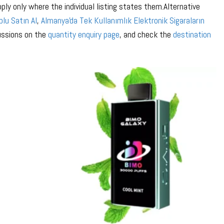
y only where the individual listing states them.Alternative
plu Satın Al
,
Almanya'da Tek Kullanımlık Elektronik Sigaraların
cussions on the
quantity enquiry page
, and check the
destination