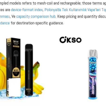
pled models refers to mesh-coil and rechargeable; those terms appl
tes are
device-format index
,
Polonya'da Tek Kullanımlık Vape'leri To
ınması
, Ve
capacity comparison hub
. Keep pricing and quantity dis
idance
for destination-specific guidance.