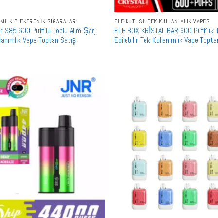
IMLIK ELEKTRONIK SIGARALAR
ELF KUTUSU TEK KULLANIMLIK VAPES
r S85 600 Puff'lu Toplu Alım Şarj
ELF BOX KRİSTAL BAR 600 Puff'lık T
ullanımlık Vape Toptan Satış
Edilebilir Tek Kullanımlık Vape Topt