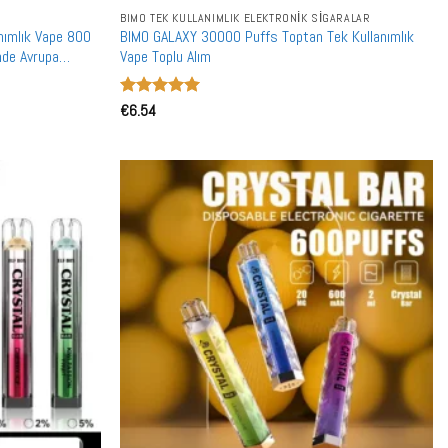
BIMO TEK KULLANIMLIK ELEKTRONIK SIGARALAR
nımlık Vape 800
BIMO GALAXY 30000 Puffs Toptan Tek Kullanımlık
nde Avrupa
Vape Toplu Alım
5 üzerinden
€
6.54
5
oy aldı