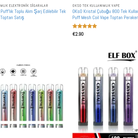
IMLIK ELEKTRONIK SIGARALAR
OKSO TEK KULLANIMLIK VAPE
ff'lık Toplu Alım Şarj Edilebilir Tek
OKsO Kristal Çubuğu 800 Tek Kulla
 Toptan Satış
Puff Mesh Coil Vape Toptan Perake
Piyasası İçin
5 üzerinden
€
2.90
5
oy aldı