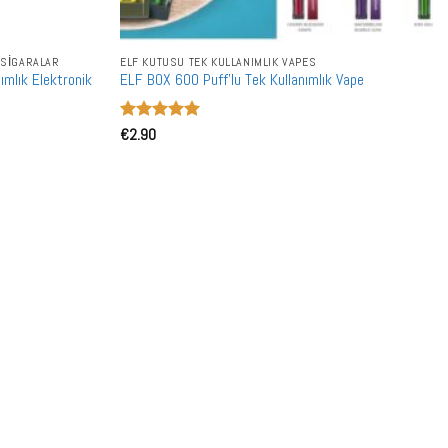
 SIGARALAR
ELF KUTUSU TEK KULLANIMLIK VAPES
ımlık Elektronik
ELF BOX 600 Puff'lu Tek Kullanımlık Vape
5 üzerinden
€
2.90
5
oy aldı