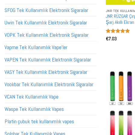
SFOG Tek Kullanımlık Elektronik Sigaralar
JNR TEK KULLANI
JNR RÜZGAR Çırp
Şarj Akıllı Ekran
Uwin Tek Kullanımlık Elektronik Sigaralar
Toptan Toplu Al
VOPK Tek Kullanımlık Elektronik Sigaralar
5 üzerinden
€
7.03
5
oy aldı
Vapme Tek Kullanımlık Vape'ler
VAPEN Tek Kullanımlık Elektronik Sigaralar
VASY Tek Kullanımlık Elektronik Sigaralar
Vookbar Tek Kullanımlık Elektronik Sigaralar
VCAN Tek Kullanımlık Vape
Waspe Tek Kullanımlık Vapes
Platin çubuk tek kullanımlık vapes
Solobar Tek Kullanımlık Vapes