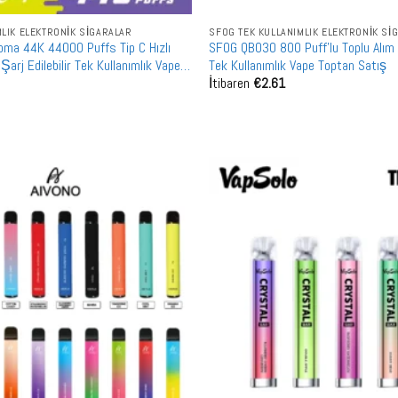
MLIK ELEKTRONIK SIGARALAR
SFOG TEK KULLANIMLIK ELEKTRONIK SI
ma 44K 44000 Puffs Tip C Hızlı
SFOG QB030 800 Puff'lu Toplu Alım Ş
 Şarj Edilebilir Tek Kullanımlık Vape
Tek Kullanımlık Vape Toptan Satış
İtibaren
€
2.61
ım