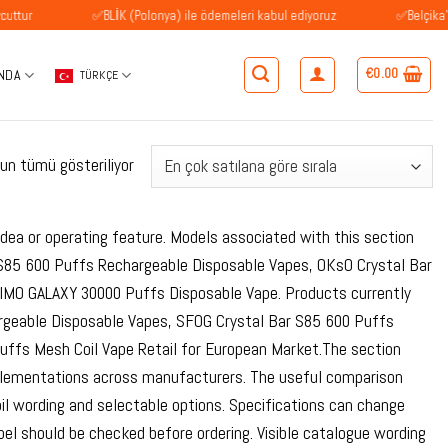
✅BLİK (Polonya) ile ödemeleri kabul ediyoruz
✅Belçika'daki müşter
€
0.00
NDA
TÜRKÇE
Popülerliğe
un tümü gösteriliyor
göre
sıralandı
dea or operating feature. Models associated with this section
S85 600 Puffs Rechargeable Disposable Vapes, OKsO Crystal Bar
BIMO GALAXY 30000 Puffs Disposable Vape. Products currently
geable Disposable Vapes, SFOG Crystal Bar S85 600 Puffs
uffs Mesh Coil Vape Retail for European Market.The section
plementations across manufacturers. The useful comparison
oil wording and selectable options. Specifications can change
bel should be checked before ordering. Visible catalogue wording