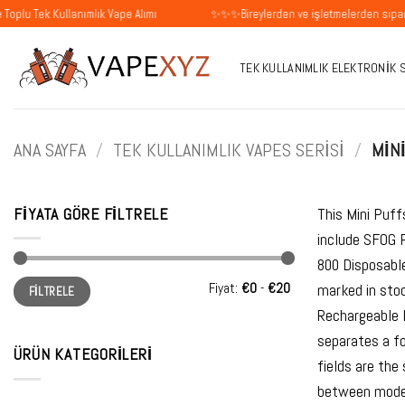
İçeriğe
ullanımlık Vape Alımı
✨✨✨Bireylerden ve işletmelerden siparişleri kabul
atla
TEK KULLANIMLIK ELEKTRONIK 
ANA SAYFA
/
TEK KULLANIMLIK VAPES SERISI
/
MINI
FIYATA GÖRE FILTRELE
This Mini Puff
include SFOG 
800 Disposabl
En
En
Fiyat:
€0
-
€20
marked in sto
FILTRELE
düşük
yüksek
fiyat
fiyat
Rechargeable 
separates a f
ÜRÜN KATEGORILERI
fields are the
between models