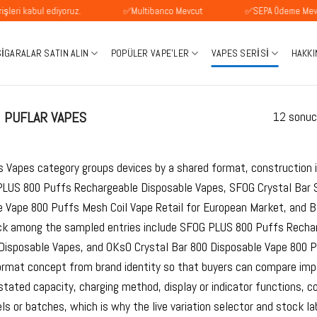
 ediyoruz.
✅Multibanco Mevcut
✅SEPA Ödeme Mevcuttur
SIGARALAR SATIN ALIN
POPÜLER VAPE'LER
VAPES SERISI
HAKKI
 PUFLAR VAPES
12 sonuc
s Vapes category groups devices by a shared format, construction i
PLUS 800 Puffs Rechargeable Disposable Vapes, SFOG Crystal Bar 
e Vape 800 Puffs Mesh Coil Vape Retail for European Market, and 
ck among the sampled entries include SFOG PLUS 800 Puffs Rechar
Disposable Vapes, and OKsO Crystal Bar 800 Disposable Vape 800 P
ormat concept from brand identity so that buyers can compare im
 stated capacity, charging method, display or indicator functions, c
 or batches, which is why the live variation selector and stock la