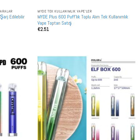
GARALAR
MYDE TEK KULLANIMLIK VAPE'LER
arj Edilebilir
MYDE Plus 600 Puff'lık Toplu Alım Tek Kullanımlık
Vape Toptan Satış
€
2.51