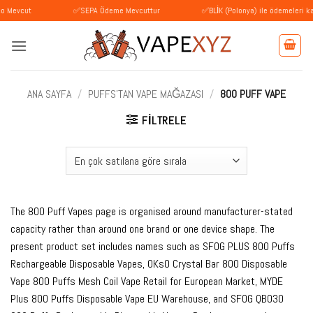
İçeriğe
ut
✅SEPA Ödeme Mevcuttur
✅BLİK (Polonya) ile ödemeleri kabul ed
atla
ANA SAYFA
/
PUFFS'TAN VAPE MAĞAZASI
/
800 PUFF VAPE
FILTRELE
The 800 Puff Vapes page is organised around manufacturer-stated
capacity rather than around one brand or one device shape. The
present product set includes names such as SFOG PLUS 800 Puffs
Rechargeable Disposable Vapes, OKsO Crystal Bar 800 Disposable
Vape 800 Puffs Mesh Coil Vape Retail for European Market, MYDE
Plus 800 Puffs Disposable Vape EU Warehouse, and SFOG QB030