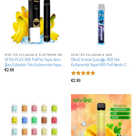
SFOG TEK KULLANIMLIK ELEKTRONIK SIGARALAR
OKSO TEK KULLANIMLIK VAPE
SFOG PLUS 800 Puff'lık Toplu Alım
OKsO Kristal Çubuğu 800 Tek
Şarj Edilebilir Tek Kullanımlık Vape
Kullanımlık Vape 800 Puff Mesh Coil
€
2.66
Toptan Satış
Vape Toptan Perakende Avrupa
Piyasası İçin
5 üzerinden
€
2.90
5
oy aldı