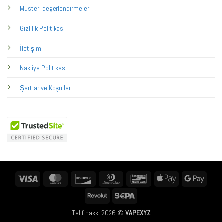
Musteri degerlendirmeleri
Gizlilik Politikası
İletişim
Nakliye Politikası
Şartlar ve Koşullar
Visa
MasterCard
Discover
Dinners
Bancontact
Apple
Googl
Club
Pay
Pay
Revolut
Sepa
Telif hakkı 2026 ©
VAPEXYZ