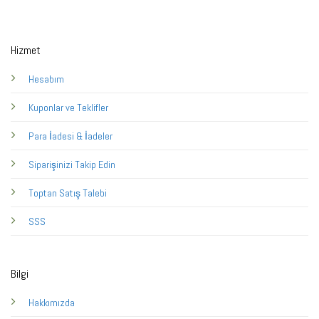
Hizmet
Hesabım
Kuponlar ve Teklifler
Para İadesi & İadeler
Siparişinizi Takip Edin
Toptan Satış Talebi
SSS
Bilgi
Hakkımızda