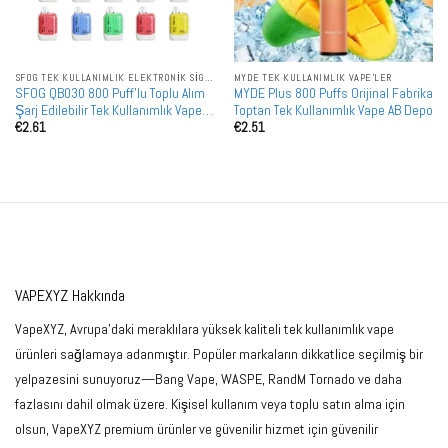
SFOG TEK KULLANIMLIK ELEKTRONIK SIGARALAR
MYDE TEK KULLANIMLIK VAPE'LER
SFOG QB030 800 Puff'lu Toplu Alım
MYDE Plus 800 Puffs Orijinal Fabrika
Şarj Edilebilir Tek Kullanımlık Vape
Toptan Tek Kullanımlık Vape AB Depo
€
2.61
€
2.51
Toptan Satış
VAPEXYZ Hakkında
VapeXYZ, Avrupa'daki meraklılara yüksek kaliteli tek kullanımlık vape
ürünleri sağlamaya adanmıştır. Popüler markaların dikkatlice seçilmiş bir
yelpazesini sunuyoruz—Bang Vape, WASPE, RandM Tornado ve daha
fazlasını dahil olmak üzere. Kişisel kullanım veya toplu satın alma için
olsun, VapeXYZ premium ürünler ve güvenilir hizmet için güvenilir