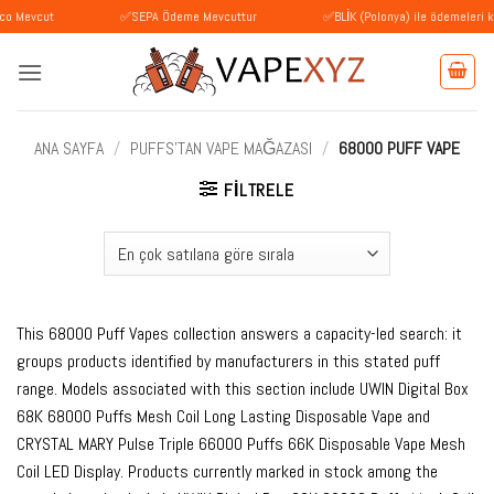
İçeriğe
t
✅SEPA Ödeme Mevcuttur
✅BLİK (Polonya) ile ödemeleri kabul ediy
atla
ANA SAYFA
/
PUFFS'TAN VAPE MAĞAZASI
/
68000 PUFF VAPE
FILTRELE
This 68000 Puff Vapes collection answers a capacity-led search: it
groups products identified by manufacturers in this stated puff
range. Models associated with this section include UWIN Digital Box
68K 68000 Puffs Mesh Coil Long Lasting Disposable Vape and
CRYSTAL MARY Pulse Triple 66000 Puffs 66K Disposable Vape Mesh
Coil LED Display. Products currently marked in stock among the