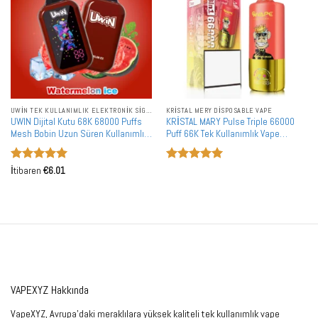
UWIN TEK KULLANIMLIK ELEKTRONIK SIGARALAR
KRİSTAL MERY DISPOSABLE VAPE
UWIN Dijital Kutu 68K 68000 Puffs
KRİSTAL MARY Pulse Triple 66000
Mesh Bobin Uzun Süren Kullanımlı
Puff 66K Tek Kullanımlık Vape
Tek Kullanımlık Vape Toptan Satın Al
Toptan Mesh Bobin LED Ekran Toplu
Alım
5 üzerinden
5 üzerinden
İtibaren
€
6.01
5
oy aldı
5
oy aldı
VAPEXYZ Hakkında
VapeXYZ, Avrupa'daki meraklılara yüksek kaliteli tek kullanımlık vape