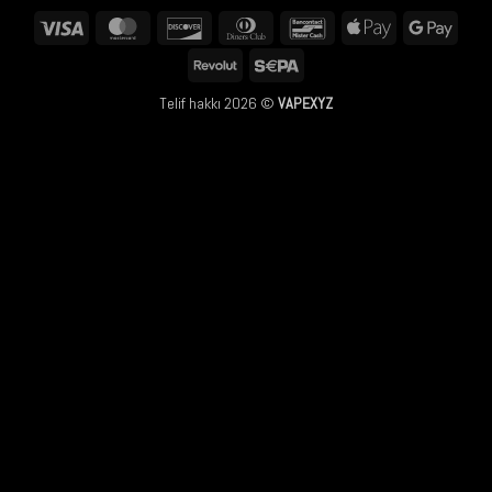
Visa
MasterCard
Discover
Dinners
Bancontact
Apple
Googl
Club
Pay
Pay
Revolut
Sepa
Telif hakkı 2026 ©
VAPEXYZ