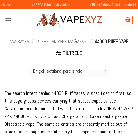
İçeriğe
✅SEPA Ödeme Mevcuttur
✅BLİK (Polonya) ile ödemeleri kabul ediy
atla
ANA SAYFA
/
PUFFS'TAN VAPE MAĞAZASI
/
44000 PUFF VAPE
FILTRELE
The search intent behind 44000 Puff Vapes is specification-first, so
this page groups devices carrying that stated capacity label.
Catalogue records connected with this intent include JNR WIND WHIP
44K 44000 Puffs Type C Fast Charge Smart Screen Rechargeable
Disposable Vape. The sampled entries are presently marked out of
stock, so the page is useful mainly for comparison and restock