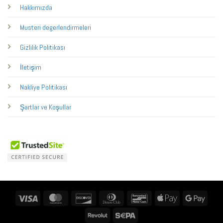
Hakkımızda
Musteri degerlendirmeleri
Gizlilik Politikası
İletişim
Nakliye Politikası
Şartlar ve Koşullar
Visa
MasterCard
Discover
Dinners
Bancontact
Apple
Googl
Club
Pay
Pay
Revolut
Sepa