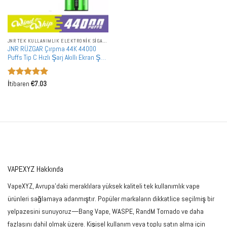
JNR TEK KULLANIMLIK ELEKTRONIK SIGARALAR
JNR RÜZGAR Çırpma 44K 44000
Puffs Tip C Hızlı Şarj Akıllı Ekran Şarj
Edilebilir Tek Kullanımlık Vape
Toptan Toplu Alım
5 üzerinden
İtibaren
€
7.03
5
oy aldı
VAPEXYZ Hakkında
VapeXYZ, Avrupa'daki meraklılara yüksek kaliteli tek kullanımlık vape
ürünleri sağlamaya adanmıştır. Popüler markaların dikkatlice seçilmiş bir
yelpazesini sunuyoruz—Bang Vape, WASPE, RandM Tornado ve daha
fazlasını dahil olmak üzere. Kişisel kullanım veya toplu satın alma için