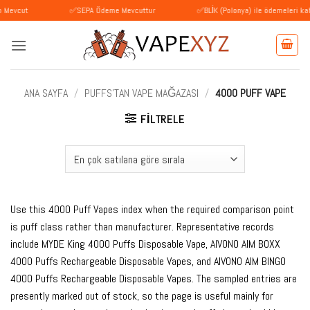
İçeriğe
✅SEPA Ödeme Mevcuttur
✅BLİK (Polonya) ile ödemeleri kabul ediyo
atla
ANA SAYFA
/
PUFFS'TAN VAPE MAĞAZASI
/
4000 PUFF VAPE
FILTRELE
Use this 4000 Puff Vapes index when the required comparison point
is puff class rather than manufacturer. Representative records
include MYDE King 4000 Puffs Disposable Vape, AIVONO AIM BOXX
4000 Puffs Rechargeable Disposable Vapes, and AIVONO AIM BINGO
4000 Puffs Rechargeable Disposable Vapes. The sampled entries are
presently marked out of stock, so the page is useful mainly for