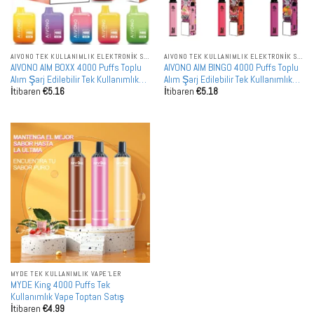
AIVONO TEK KULLANIMLIK ELEKTRONIK SIGARALAR
AIVONO TEK KULLANIMLIK ELEKTRONIK SIGARALAR
AIVONO AIM BOXX 4000 Puffs Toplu
AIVONO AIM BINGO 4000 Puffs Toplu
Alım Şarj Edilebilir Tek Kullanımlık
Alım Şarj Edilebilir Tek Kullanımlık
İtibaren
€
5.16
İtibaren
€
5.18
Vape Toptan Satış
Vape Toptan Satış
MYDE TEK KULLANIMLIK VAPE'LER
MYDE King 4000 Puffs Tek
Kullanımlık Vape Toptan Satış
İtibaren
€
4.99