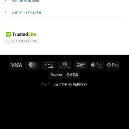
Nakliye Politikası
Şartlar ve Koşullar
Visa
MasterCard
Discover
Dinners
Bancontact
Apple
Googl
Club
Pay
Pay
Revolut
Sepa
Telif hakkı 2026 ©
VAPEXYZ