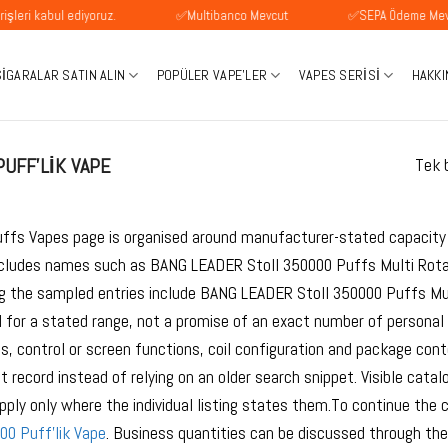
bul ediyoruz.
✅Multibanco Mevcut
✅SEPA Ödeme Mevcuttur
SIGARALAR SATIN ALIN
POPÜLER VAPE'LER
VAPES SERISI
HAKKI
PUFF'LIK VAPE
Tek b
ffs Vapes page is organised around manufacturer-stated capacity r
ncludes names such as BANG LEADER Stoll 350000 Puffs Multi Rota
g the sampled entries include BANG LEADER Stoll 350000 Puffs Mul
l for a stated range, not a promise of an exact number of personal
ls, control or screen functions, coil configuration and package cont
t record instead of relying on an older search snippet. Visible cat
ply only where the individual listing states them.To continue th
00 Puff'lik Vape
. Business quantities can be discussed through th