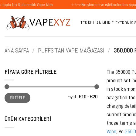
İçeriğe
k Kullanımlık Vape Alımı
✨✨✨Bireylerden ve işletmelerden siparişleri ka
atla
TEK KULLANIMLIK ELEKTRONIK 
ANA SAYFA
/
PUFFS'TAN VAPE MAĞAZASI
/
350.000 
FIYATA GÖRE FILTRELE
The 350000 Pu
product set i
in stock amon
En
En
Fiyat:
€10
-
€20
navigation too
FILTRELE
düşük
yüksek
fiyat
fiyat
charging detai
current produc
ÜRÜN KATEGORILERI
those terms ap
Vape
, Ve
250.0