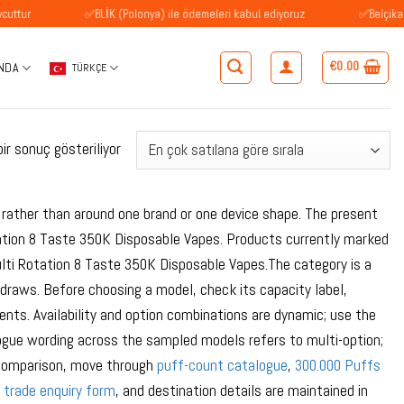
✅BLİK (Polonya) ile ödemeleri kabul ediyoruz
✅Belçika'daki müş
€
0.00
NDA
TÜRKÇE
ir sonuç gösteriliyor
ather than around one brand or one device shape. The present
tion 8 Taste 350K Disposable Vapes. Products currently marked
ti Rotation 8 Taste 350K Disposable Vapes.The category is a
 draws. Before choosing a model, check its capacity label,
ents. Availability and option combinations are dynamic; use the
alogue wording across the sampled models refers to multi-option;
e comparison, move through
puff-count catalogue
,
300.000 Puffs
e
trade enquiry form
, and destination details are maintained in