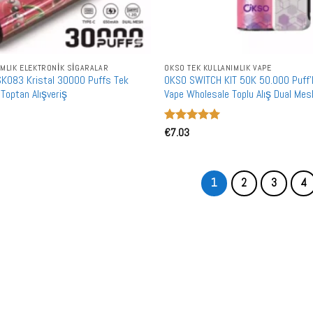
IMLIK ELEKTRONIK SIGARALAR
OKSO TEK KULLANIMLIK VAPE
K083 Kristal 30000 Puffs Tek
OKSO SWITCH KIT 50K 50.000 Puff'lu
 Toptan Alışveriş
Vape Wholesale Toplu Alış Dual Me
5 üzerinden
€
7.03
5
oy aldı
1
2
3
4