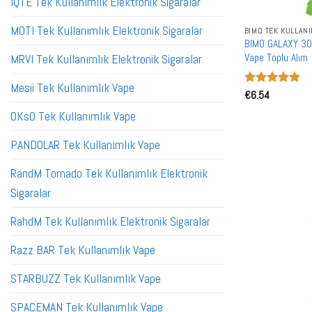
IQTE Tek Kullanımlık Elektronik Sigaralar
MOTI Tek Kullanımlık Elektronik Sigaralar
BIMO TEK KULLAN
BIMO GALAXY 300
Vape Toplu Alım
MRVI Tek Kullanımlık Elektronik Sigaralar
Mesii Tek Kullanımlık Vape
5 üzerinden
€
6.54
5
oy aldı
OKsO Tek Kullanımlık Vape
PANDOLAR Tek Kullanımlık Vape
RandM Tornado Tek Kullanımlık Elektronik
Sigaralar
RahdM Tek Kullanımlık Elektronik Sigaralar
Razz BAR Tek Kullanımlık Vape
STARBUZZ Tek Kullanımlık Vape
SPACEMAN Tek Kullanımlık Vape