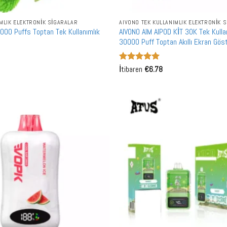
IMLIK ELEKTRONIK SIGARALAR
AIVONO TEK KULLANIMLIK ELEKTRONIK 
00 Puffs Toptan Tek Kullanımlık
AIVONO AIM AIPOD KİT 30K Tek Kulla
30000 Puff Toptan Akıllı Ekran Göst
5 üzerinden
İtibaren
€
6.78
5
oy aldı