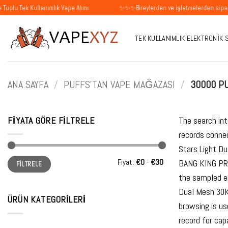
İçeriğe
ullanımlık Vape Alımı
✨✨✨Bireylerden ve işletmelerden siparişleri kabu
atla
TEK KULLANIMLIK ELEKTRONIK 
ANA SAYFA
/
PUFFS'TAN VAPE MAĞAZASI
/
30000 PU
FIYATA GÖRE FILTRELE
The search int
records conne
Stars Light D
En
En
Fiyat:
€0
-
€30
BANG KING PRO
FILTRELE
düşük
yüksek
fiyat
fiyat
the sampled e
Dual Mesh 30K
ÜRÜN KATEGORILERI
browsing is us
record for cap