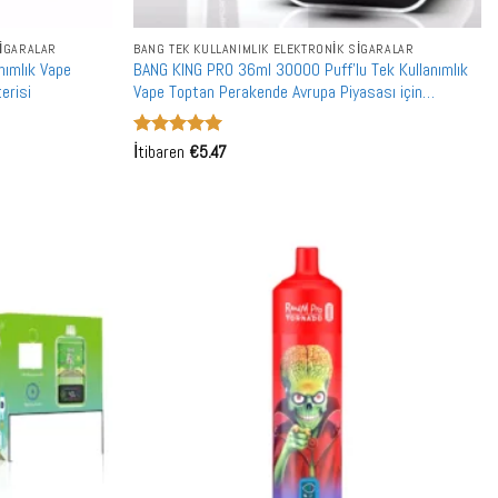
SIGARALAR
BANG TEK KULLANIMLIK ELEKTRONIK SIGARALAR
nımlık Vape
BANG KING PRO 36ml 30000 Puff'lu Tek Kullanımlık
erisi
Vape Toptan Perakende Avrupa Piyasası için
Profesyonel Distribütör
5 üzerinden
İtibaren
€
5.47
5
oy aldı