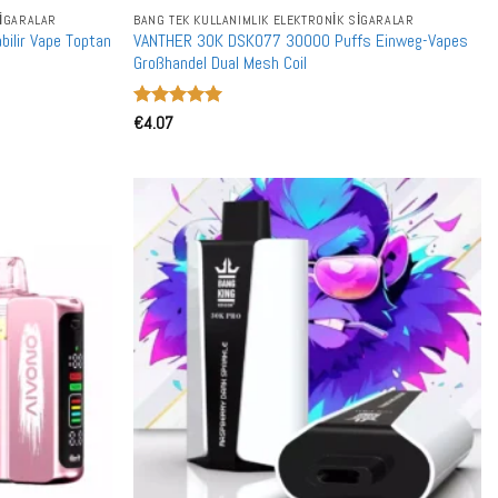
SIGARALAR
BANG TEK KULLANIMLIK ELEKTRONIK SIGARALAR
bilir Vape Toptan
VANTHER 30K DSK077 30000 Puffs Einweg-Vapes
Großhandel Dual Mesh Coil
5 üzerinden
€
4.07
5
oy aldı