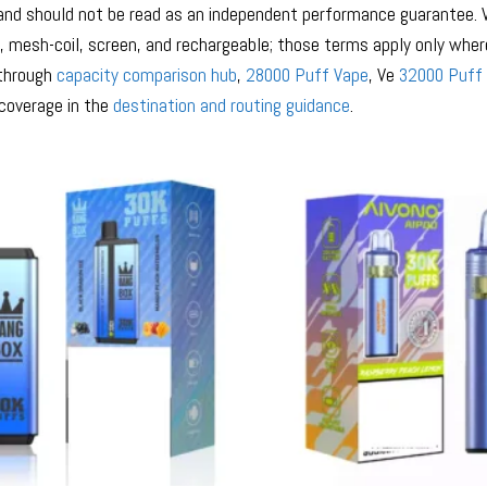
 and should not be read as an independent performance guarantee. 
, mesh-coil, screen, and rechargeable; those terms apply only wher
 through
capacity comparison hub
,
28000 Puff Vape
, Ve
32000 Puff
y coverage in the
destination and routing guidance
.