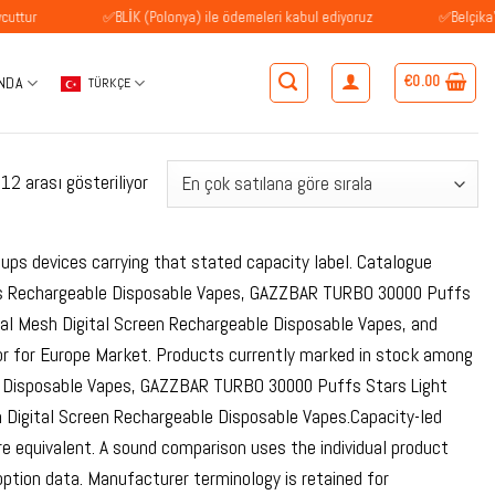
✅BLİK (Polonya) ile ödemeleri kabul ediyoruz
✅Belçika'daki müşte
€
0.00
NDA
TÜRKÇE
Popülerliğe
2 arası gösteriliyor
göre
sıralandı
oups devices carrying that stated capacity label. Catalogue
es Rechargeable Disposable Vapes, GAZZBAR TURBO 30000 Puffs
l Mesh Digital Screen Rechargeable Disposable Vapes, and
r for Europe Market. Products currently marked in stock among
 Disposable Vapes, GAZZBAR TURBO 30000 Puffs Stars Light
Digital Screen Rechargeable Disposable Vapes.Capacity-led
e equivalent. A sound comparison uses the individual product
option data. Manufacturer terminology is retained for