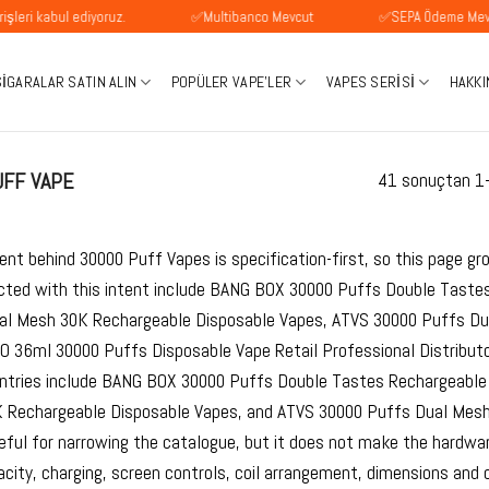
l ediyoruz.
✅Multibanco Mevcut
✅SEPA Ödeme Mevcuttur
SIGARALAR SATIN ALIN
POPÜLER VAPE'LER
VAPES SERISI
HAKKI
FF VAPE
41 sonuçtan 1-1
ent behind 30000 Puff Vapes is specification-first, so this page gr
cted with this intent include BANG BOX 30000 Puffs Double Tast
ual Mesh 30K Rechargeable Disposable Vapes, ATVS 30000 Puffs Dua
 36ml 30000 Puffs Disposable Vape Retail Professional Distributo
ntries include BANG BOX 30000 Puffs Double Tastes Rechargeable
 Rechargeable Disposable Vapes, and ATVS 30000 Puffs Dual Mesh 
eful for narrowing the catalogue, but it does not make the hardwar
acity, charging, screen controls, coil arrangement, dimensions and 