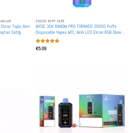
GARALAR
30000 PUFF VAPE
 Ekran Toplu Alım
MYDE 30K RANDM PRO TORNADO 30000 Puffs
 Toptan Satış
Disposable Vapes MTL Akıllı LED Ekran RGB Glow
Toptan Toplu Alım
5 üzerinden
€
5.09
5
oy aldı