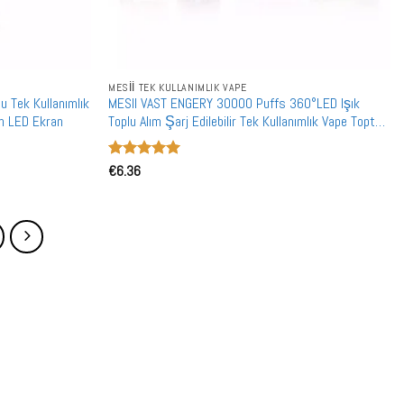
MESII TEK KULLANIMLIK VAPE
 Tek Kullanımlık
MESII VAST ENGERY 30000 Puffs 360°LED Işık
sh LED Ekran
Toplu Alım Şarj Edilebilir Tek Kullanımlık Vape Toptan
Satış
5 üzerinden
€
6.36
5
oy aldı