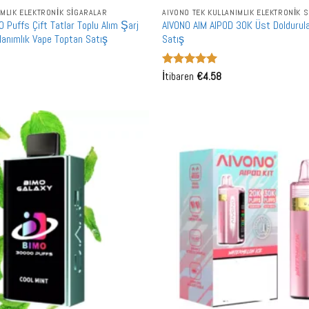
IMLIK ELEKTRONIK SIGARALAR
AIVONO TEK KULLANIMLIK ELEKTRONIK 
Puffs Çift Tatlar Toplu Alım Şarj
AIVONO AIM AIPOD 30K Üst Doldurula
ullanımlık Vape Toptan Satış
Satış
5 üzerinden
İtibaren
€
4.58
5
oy aldı