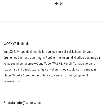
5 üzerinden
€
4.14
5
oy aldı
VAPEXYZ Hakkında
VapeXYZ, Avrupa'daki meraklılara yüksek kaliteli tek kullanımlık vape
ürünleri sağlamaya adanmıştır. Popüler markaların dikkatlice seçilmiş bir
yelpazesini sunuyoruz—Bang Vape, WASPE, RandM Tornado ve daha
fazlasını dahil olmak üzere. Kişisel kullanım veya toplu satın alma için
olsun, VapeXYZ premium ürünler ve güvenilir hizmet için güvenilir
kaynağınızdır.
E-posta:
info@vapexyz.com