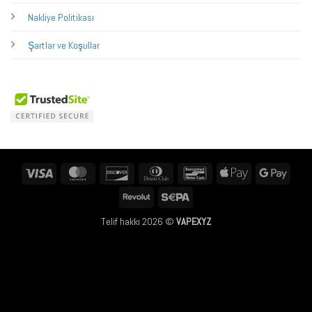
Nakliye Politikası
Şartlar ve Koşullar
Visa
MasterCard
Discover
Dinners
Bancontact
Apple
Googl
Club
Pay
Pay
Revolut
Sepa
Telif hakkı 2026 ©
VAPEXYZ