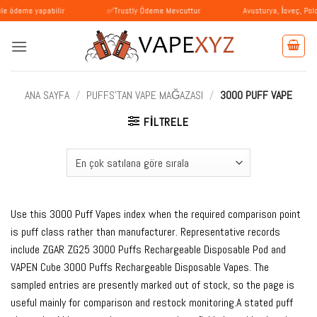
İçeriğe
 yapabilir
✅Trustly Ödeme Mevcuttur
Avusturya, İsveç, Polonya'ya 
atla
ANA SAYFA
/
PUFFS'TAN VAPE MAĞAZASI
/
3000 PUFF VAPE
FILTRELE
Use this 3000 Puff Vapes index when the required comparison point
is puff class rather than manufacturer. Representative records
include ZGAR ZG25 3000 Puffs Rechargeable Disposable Pod and
VAPEN Cube 3000 Puffs Rechargeable Disposable Vapes. The
sampled entries are presently marked out of stock, so the page is
useful mainly for comparison and restock monitoring.A stated puff