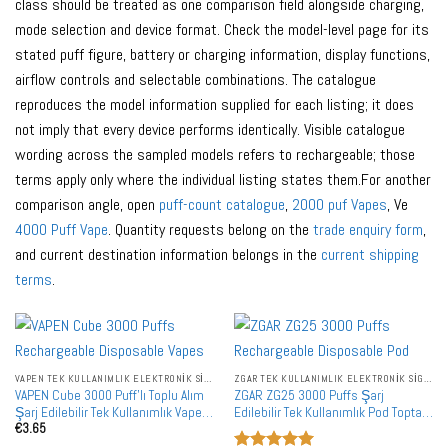
class should be treated as one comparison field alongside charging,
mode selection and device format. Check the model-level page for its
stated puff figure, battery or charging information, display functions,
airflow controls and selectable combinations. The catalogue
reproduces the model information supplied for each listing; it does
not imply that every device performs identically. Visible catalogue
wording across the sampled models refers to rechargeable; those
terms apply only where the individual listing states them.For another
comparison angle, open
puff-count catalogue
,
2000 puf Vapes
, Ve
4000 Puff Vape
. Quantity requests belong on the
trade enquiry form
,
and current destination information belongs in the
current shipping
terms
.
VAPEN TEK KULLANIMLIK ELEKTRONIK SIGARALAR
ZGAR TEK KULLANIMLIK ELEKTRONIK SIGARALAR
VAPEN Cube 3000 Puff'lı Toplu Alım
ZGAR ZG25 3000 Puffs Şarj
Şarj Edilebilir Tek Kullanımlık Vape
Edilebilir Tek Kullanımlık Pod Toptan
€
3.65
Toptan Satış
Satış