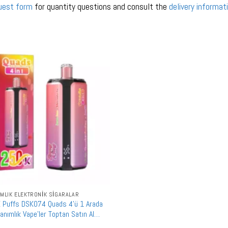
uest form
for quantity questions and consult the
delivery informat
IMLIK ELEKTRONIK SIGARALAR
 Puffs DSK074 Quads 4'ü 1 Arada
lanımlık Vape'ler Toptan Satın Al
ad Sistem Mesh Bobin