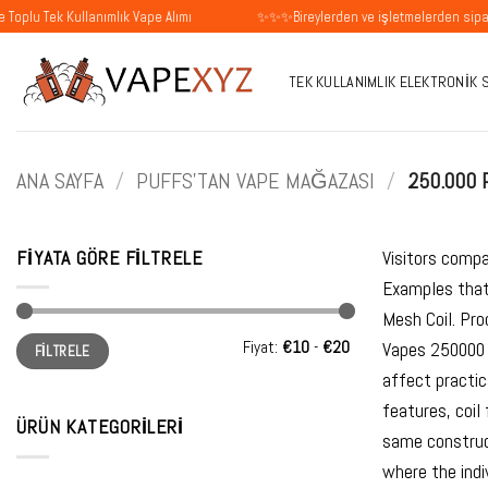
İçeriğe
Tek Kullanımlık Vape Alımı
✨✨✨Bireylerden ve işletmelerden siparişleri
atla
TEK KULLANIMLIK ELEKTRONIK 
ANA SAYFA
/
PUFFS'TAN VAPE MAĞAZASI
/
250.000 
FIYATA GÖRE FILTRELE
Visitors compa
Examples that
Mesh Coil. Pr
En
En
Fiyat:
€10
-
€20
Vapes 250000 
FILTRELE
düşük
yüksek
fiyat
fiyat
affect practic
features, coil
ÜRÜN KATEGORILERI
same construct
where the indi