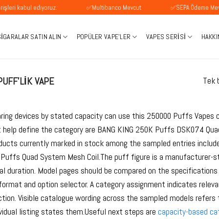
 kabul ediyoruz.
✅Multibanco Mevcut
✅SEPA Ödeme Mevcuttu
SIGARALAR SATIN ALIN
POPÜLER VAPE'LER
VAPES SERISI
HAKKI
PUFF'LIK VAPE
Tek b
ring devices by stated capacity can use this 250000 Puffs Vapes c
 help define the category are BANG KING 250K Puffs DSK074 Qua
oducts currently marked in stock among the sampled entries inc
Puffs Quad System Mesh Coil.The puff figure is a manufacturer-sta
al duration. Model pages should be compared on the specifications 
 format and option selector. A category assignment indicates releva
ion. Visible catalogue wording across the sampled models refers to
vidual listing states them.Useful next steps are
capacity-based ca