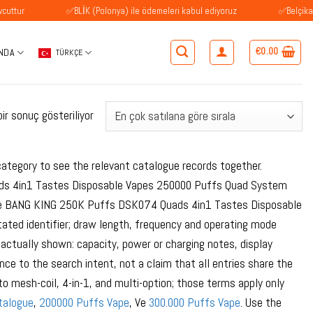
r
✅BLİK (Polonya) ile ödemeleri kabul ediyoruz
✅Belçika'daki 
€
0.00
NDA
TÜRKÇE
ir sonuç gösteriliyor
ategory to see the relevant catalogue records together.
ds 4in1 Tastes Disposable Vapes 250000 Puffs Quad System
lude BANG KING 250K Puffs DSK074 Quads 4in1 Tastes Disposable
ted identifier; draw length, frequency and operating mode
actually shown: capacity, power or charging notes, display
nce to the search intent, not a claim that all entries share the
 mesh-coil, 4-in-1, and multi-option; those terms apply only
talogue
,
200000 Puffs Vape
, Ve
300.000 Puffs Vape
. Use the