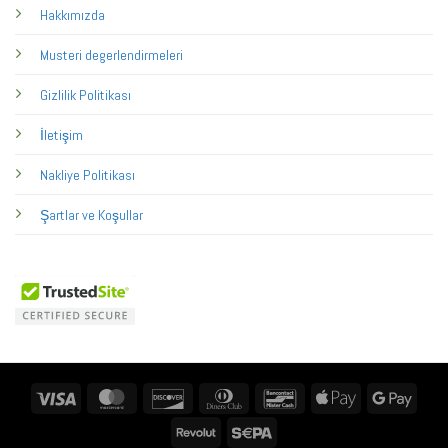
Hakkımızda
Musteri degerlendirmeleri
Gizlilik Politikası
İletişim
Nakliye Politikası
Şartlar ve Koşullar
Visa
MasterCard
Discover
Dinners
Bancontact
Apple
Googl
Club
Pay
Pay
Revolut
Sepa