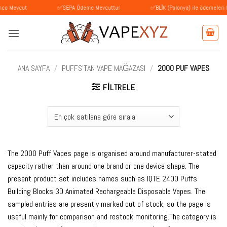
İçeriğe
ut
✅SEPA Ödeme Mevcuttur
✅BLİK (Polonya) ile ödemeleri kabul ed
atla
ANA SAYFA
/
PUFFS'TAN VAPE MAĞAZASI
/
2000 PUF VAPES
FILTRELE
The 2000 Puff Vapes page is organised around manufacturer-stated
capacity rather than around one brand or one device shape. The
present product set includes names such as IQTE 2400 Puffs
Building Blocks 3D Animated Rechargeable Disposable Vapes. The
sampled entries are presently marked out of stock, so the page is
useful mainly for comparison and restock monitoring.The category is