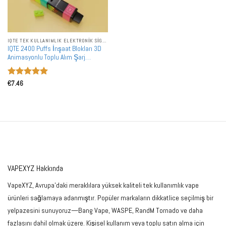
IQTE TEK KULLANIMLIK ELEKTRONIK SIGARALAR
IQTE 2400 Puffs İnşaat Blokları 3D
Animasyonlu Toplu Alım Şarj
Edilebilir Tek Kullanımlık Vape
Toptan Satış
5 üzerinden
€
7.46
5
oy aldı
VAPEXYZ Hakkında
VapeXYZ, Avrupa'daki meraklılara yüksek kaliteli tek kullanımlık vape
ürünleri sağlamaya adanmıştır. Popüler markaların dikkatlice seçilmiş bir
yelpazesini sunuyoruz—Bang Vape, WASPE, RandM Tornado ve daha
fazlasını dahil olmak üzere. Kişisel kullanım veya toplu satın alma için