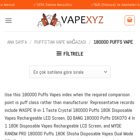
İçeriğe
t
✅SEPA Ödeme Mevcuttur
✅BLİK (Polonya) ile ödemeleri kabul ediy
atla
ANA SAYFA
/
PUFFS'TAN VAPE MAĞAZASI
/
180000 PUFFS VAPE
FILTRELE
Use this 180000 Puffs Vapes index when the required comparison
point is puff class rather than manufacturer. Representative records
include WASPE 8-in-1 Taste Crystal 180000 Puffs 180K Disposable
Vapes Rechargeable LED Screen, QQ BANG 180000 Puffs DSK070 4 In
1 180K Disposable Vapes Rechargeable LCD Screen, and MYDE
RANDM PRO 180000 Puffs 180K Shisha Disposable Vapes Dual Mode