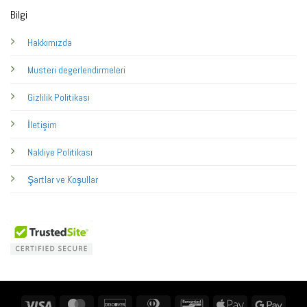
Bilgi
Hakkımızda
Musteri degerlendirmeleri
Gizlilik Politikası
İletişim
Nakliye Politikası
Şartlar ve Koşullar
Visa
MasterCard
Discover
Dinners
Bancontact
Apple
Googl