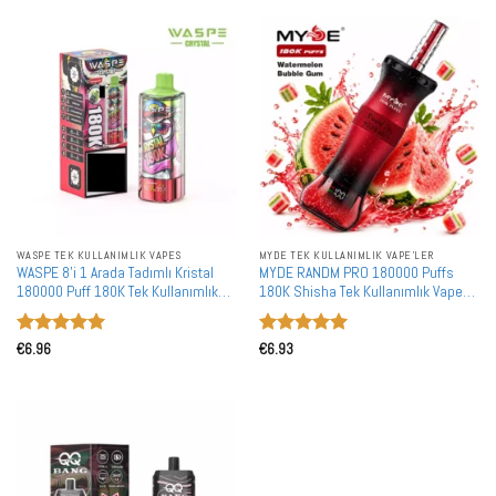
WASPE TEK KULLANIMLIK VAPES
MYDE TEK KULLANIMLIK VAPE'LER
WASPE 8'i 1 Arada Tadımlı Kristal
MYDE RANDM PRO 180000 Puffs
180000 Puff 180K Tek Kullanımlık
180K Shisha Tek Kullanımlık Vape
Vape Toptan Toplu Alım Şarj
Toptan Toplu Alışveriş Çift Mod DTL
Edilebilir LED Ekran
5 üzerinden
5 üzerinden
€
6.96
€
6.93
5
oy aldı
5
oy aldı