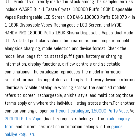
DTL. Products currently marked in stock among the sampled entries
include WASPE 8-in-1 Taste Crystal 180000 Puffs 180K Disposable
Vapes Rechargeable LED Screen, QQ BANG 180000 Puffs DSK070 4 In
1 180K Disposable Vapes Rechargeable LCD Screen, and MYDE
RANDM PRO 180000 Puffs 180K Shisha Disposable Vapes Dual Mode
DTL.A stated puff class should be treated as one comparison field
alongside charging, mode selection and device format. Check the
model-level page for its stated puff figure, battery or charging
information, display functions, airflow controls and selectable
combinations. The catalogue reproduces the model information
supplied for each listing; it does not imply that every device performs
identically. Visible catalogue wording across the sampled models
refers to screen, rechargeable, shisha-style, and multi-option; those
terms apply only where the individual listing states them.For another
comparison angle, open
puff-count catalogue
,
150000 Puffs Vape
, Ve
200000 Puffs Vape
. Quantity requests belong on the
trade enquiry
form
, and current destination information belongs in the
güncel
nakliye koşulları
.