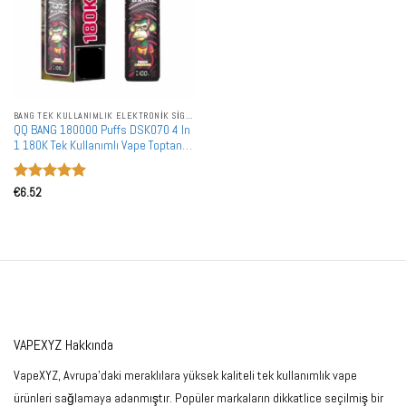
BANG TEK KULLANIMLIK ELEKTRONIK SIGARALAR
QQ BANG 180000 Puffs DSK070 4 In
1 180K Tek Kullanımlı Vape Toptan
Alım İadesiz LCD Ekran
5 üzerinden
€
6.52
5
oy aldı
VAPEXYZ Hakkında
VapeXYZ, Avrupa'daki meraklılara yüksek kaliteli tek kullanımlık vape
ürünleri sağlamaya adanmıştır. Popüler markaların dikkatlice seçilmiş bir