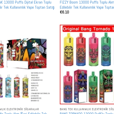
K 13000 Puffs Dijital Ekran Toplu
FIZZY Boom 13000 Puffs Toplu Alı
ilir Tek Kullanımlık Vape Toptan Satış
Edilebilir Tek Kullanımlık Vape Topt
€
6.10
IMLIK ELEKTRONIK SIGARALAR
BANG TEK KULLANIMLIK ELEKTRONIK SI
 Toplu Alım Şarj Edilebilir Tek
BANG TORNADO 13000 Puff'lu Toplu 