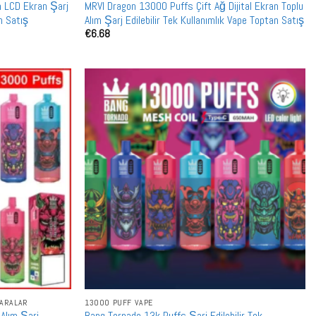
m LCD Ekran Şarj
MRVI Dragon 13000 Puffs Çift Ağ Dijital Ekran Toplu
an Satış
Alım Şarj Edilebilir Tek Kullanımlık Vape Toptan Satış
€
6.68
GARALAR
13000 PUFF VAPE
Alım Şarj
Bang Tornado 13k Puffs Şarj Edilebilir Tek