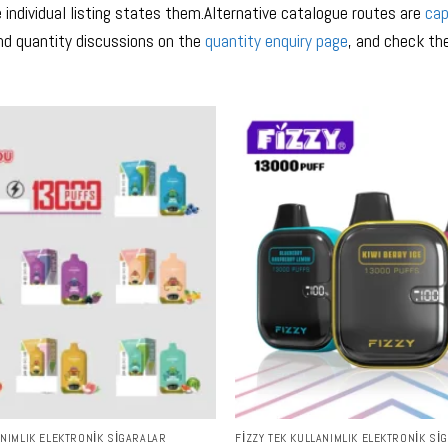
 individual listing states them.Alternative catalogue routes are
cap
nd quantity discussions on the
quantity enquiry page
, and check th
ANIMLIK ELEKTRONIK SIGARALAR
FIZZY TEK KULLANIMLIK ELEKTRONIK SI