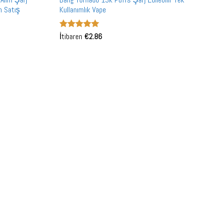
an Satış
Kullanımlık Vape
5 üzerinden
İtibaren
€
2.86
5
oy aldı