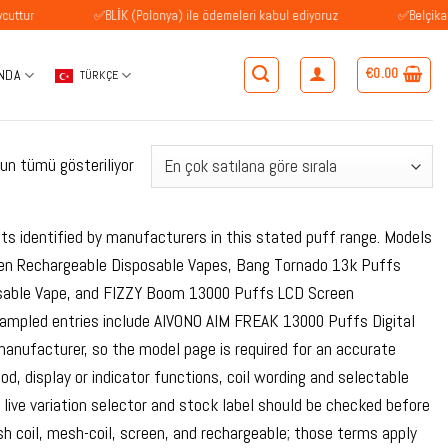
✅BLİK (Polonya) ile ödemeleri kabul ediyoruz
✅Belçika'daki müşt
€
0.00
NDA
TÜRKÇE
Popülerliğe
un tümü gösteriliyor
göre
sıralandı
ts identified by manufacturers in this stated puff range. Models
een Rechargeable Disposable Vapes, Bang Tornado 13k Puffs
sable Vape, and FIZZY Boom 13000 Puffs LCD Screen
ampled entries include AIVONO AIM FREAK 13000 Puffs Digital
nufacturer, so the model page is required for an accurate
, display or indicator functions, coil wording and selectable
live variation selector and stock label should be checked before
h coil, mesh-coil, screen, and rechargeable; those terms apply