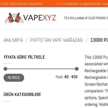
İçeriğe
Kullanımlık Vape Alımı
✨✨✨Bireylerden ve işletmelerden siparişleri kab
atla
TEK KULLANIMLIK ELEKTRONIK 
ANA SAYFA
/
PUFFS'TAN VAPE MAĞAZASI
/
13000 P
FIYATA GÖRE FILTRELE
This 13000 Puf
associated wi
Rechargeable 
En
En
Fiyat:
€0
-
€20
Rechargeable 
FILTRELE
düşük
yüksek
fiyat
fiyat
Screen Rechar
comparison. Th
ÜRÜN KATEGORILERI
options. Speci
ordering. Visi