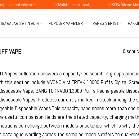
ul ediyoruz.
✅Multibanco Mevcut
✅SEPA Ödeme Mevcuttur
SIGARALAR SATIN ALIN
POPÜLER VAPE'LER
VAPES SERISI
HAKKI
UFF VAPE
6 sonuc
f Vapes collection answers a capacity-led search: it groups produc
th this section include AIVONO AIM FREAK 13000 Puffs Digital Scr
Disposable Vape, BANG TORNADO 13000 Puffs Rechargeable Dispo
Disposable Vapes. Products currently marked in stock among the s
geable Disposable Vapes.This capacity band spans more than one ma
e useful comparison fields are the stated capacity, charging method
fications can change between models or batches, which is why the 
ble catalogue wording across the sampled models refers to dual-mes