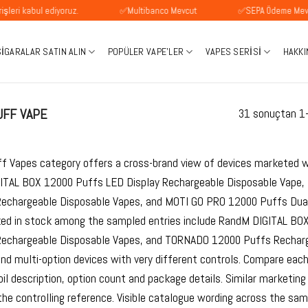
 ediyoruz.
✅Multibanco Mevcut
✅SEPA Ödeme Mevcuttur
SIGARALAR SATIN ALIN
POPÜLER VAPE'LER
VAPES SERISI
HAKKI
UFF VAPE
31 sonuçtan 1-1
f Vapes category offers a cross-brand view of devices marketed w
ITAL BOX 12000 Puffs LED Display Rechargeable Disposable Vape
echargeable Disposable Vapes, and MOTI GO PRO 12000 Puffs Dua
ked in stock among the sampled entries include RandM DIGITAL BO
echargeable Disposable Vapes, and TORNADO 12000 Puffs Recharge
and multi-option devices with very different controls. Compare each
oil description, option count and package details. Similar marketing
he controlling reference. Visible catalogue wording across the sam