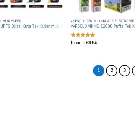
NIMLIK VAPES
VAPSOLO TEK KULLANIMLIK ELEKTRONIK
FS Dijital Kutu Tek Kullanımlık
VAPSOLO VIKING 12000 Puffs Tek Ku
5 üzerinden
İtibaren
€
6.64
5
oy aldı
1
2
3