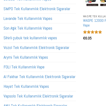
SMPO Tek Kullanımlık Elektronik Sigaralar
WASPE TEK KULLA
Lavande Tek Kullanımlık Vapes
WASPE 12000 PUF
Vape
Son Aşk Tek Kullanımlık Vapes
Sihirli çubuk tek kullanımlık vapes
5 üzerinden
€
6.05
5
oy aldı
Vozol Tek Kullanımlık Elektronik Sigaralar
Arymi Tek Kullanımlık Vapes
FOLI Tek Kullanımlık Vape
Al Fakhar Tek Kullanımlık Elektronik Sigaralar
Hayat Tek Kullanımlık Vapes
Vapsolo Tek Kullanımlık Elektronik Sigaralar
ANU Tek Kullanımlık Elektronik Sigaralar