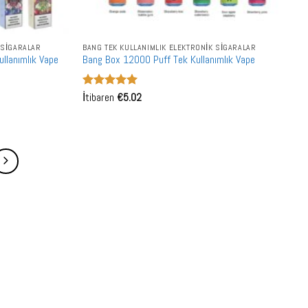
 SIGARALAR
BANG TEK KULLANIMLIK ELEKTRONIK SIGARALAR
llanımlık Vape
Bang Box 12000 Puff Tek Kullanımlık Vape
5 üzerinden
İtibaren
€
5.02
5
oy aldı