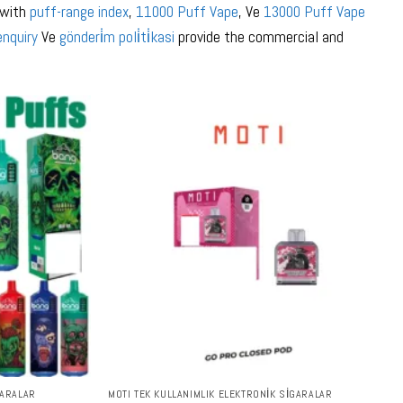
 with
puff-range index
,
11000 Puff Vape
, Ve
13000 Puff Vape
enquiry
Ve
gönderi̇m poli̇ti̇kasi
provide the commercial and
GARALAR
MOTI TEK KULLANIMLIK ELEKTRONIK SIGARALAR