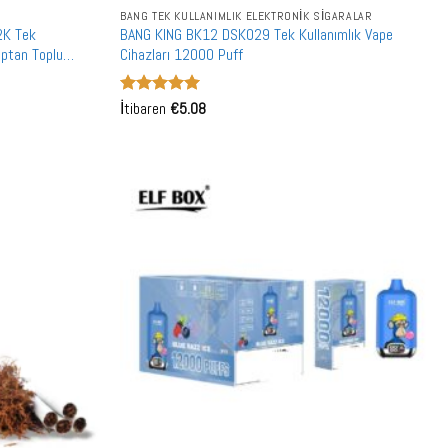
BANG TEK KULLANIMLIK ELEKTRONIK SIGARALAR
2K Tek
BANG KING BK12 DSK029 Tek Kullanımlık Vape
optan Toplu
Cihazları 12000 Puff
5 üzerinden
İtibaren
€
5.08
5
oy aldı