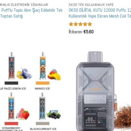
NIMLIK ELEKTRONIK SIGARALAR
OKSO TEK KULLANIMLIK VAPE
ff'lu Toplu Alım Şarj Edilebilir Tek
OKSO DİJİTAL KUTU 12000 Puffs 1
 Toptan Satış
Kullanımlık Vape Ekranı Mesh Coil T
Alışveriş
5 üzerinden
İtibaren
€
5.60
5
oy aldı