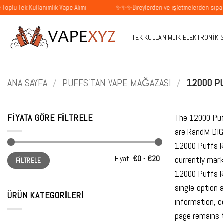
İçeriğe
ullanımlık Vape Alımı
✨✨✨Bireylerden ve işletmelerden siparişleri kabul
atla
TEK KULLANIMLIK ELEKTRONIK 
ANA SAYFA
/
PUFFS'TAN VAPE MAĞAZASI
/
12000 P
FIYATA GÖRE FILTRELE
The 12000 Puf
are RandM DIG
12000 Puffs R
En
En
Fiyat:
€0
-
€20
currently mar
FILTRELE
düşük
yüksek
fiyat
fiyat
12000 Puffs R
single-option 
ÜRÜN KATEGORILERI
information, c
page remains t