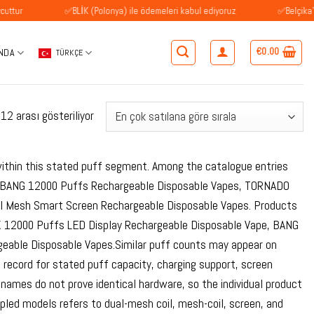
✅BLİK (Polonya) ile ödemeleri kabul ediyoruz
✅Belçika'daki müşter
€
0.00
NDA
TÜRKÇE
Popülerliğe
2 arası gösteriliyor
göre
sıralandı
ithin this stated puff segment. Among the catalogue entries
, BANG 12000 Puffs Rechargeable Disposable Vapes, TORNADO
l Mesh Smart Screen Rechargeable Disposable Vapes. Products
X 12000 Puffs LED Display Rechargeable Disposable Vape, BANG
able Disposable Vapes.Similar puff counts may appear on
 record for stated puff capacity, charging support, screen
 names do not prove identical hardware, so the individual product
pled models refers to dual-mesh coil, mesh-coil, screen, and