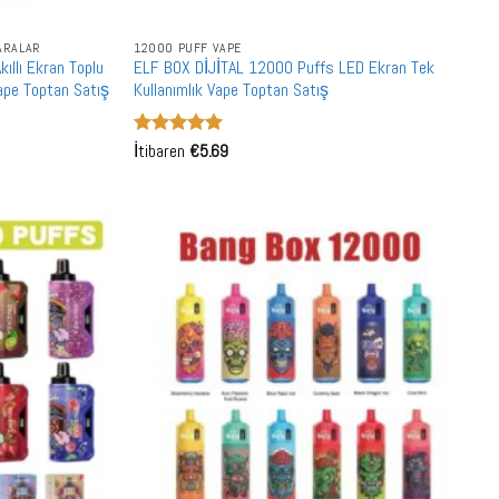
GARALAR
12000 PUFF VAPE
ıllı Ekran Toplu
ELF BOX DİJİTAL 12000 Puffs LED Ekran Tek
 Vape Toptan Satış
Kullanımlık Vape Toptan Satış
5 üzerinden
İtibaren
€
5.69
5
oy aldı